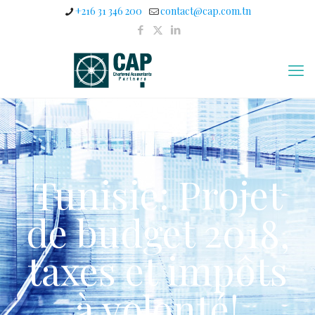
+216 31 346 200
contact@cap.com.tn
Tunisie: Projet
de budget 2018,
taxes et impôts
à volonté!