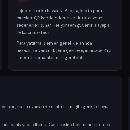
Jojobet, banka havalesi, Papara, kripto para
birimleri, QR kod ile ödeme ve dijital cüzdan
seçenekleri sunar. Her yöntem güvenlik altyapısı
ile korunmaktadır.
Para yatırma işlemleri genellikle anında
hesabınıza yansır. İlk para çekme işleminizde KYC
sürecinin tamamlanması gerekebilir.
t oyunları, masa oyunları ve canlı casino gibi geniş bir oyun
arla bahis yapabilirsiniz. Canlı casino bölümünde gerçek