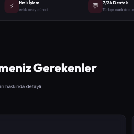
Hızlı İşlem
7/24 Destek
💬
Anlık onay süreci
Türkçe canlı destek ekibi
lmeniz Gerekenler
ları hakkında detaylı