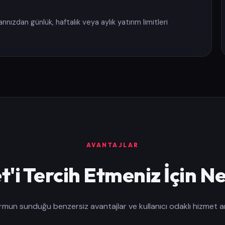
ınızdan günlük, haftalık veya aylık yatırım limitleri
AVANTAJLAR
t'i Tercih Etmeniz İçin N
rmun sunduğu benzersiz avantajlar ve kullanıcı odaklı hizmet an