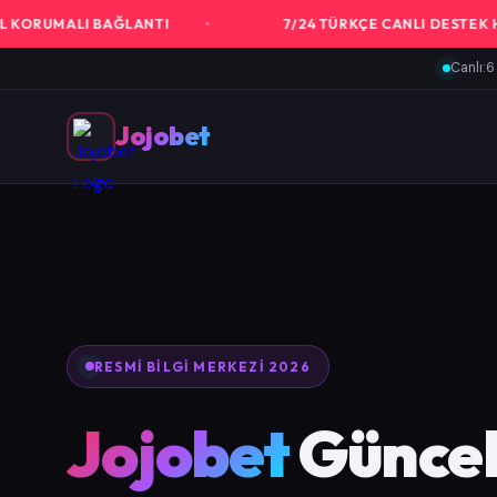
LI BAĞLANTI
7/24 TÜRKÇE CANLI DESTEK HATTI AÇIK
Canlı:
6
Jojobet
RESMI BILGI MERKEZI 2026
Jojobet
Güncel