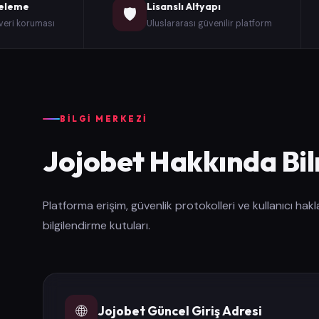
Lisanslı Altyapı
🛡️
⚡
uması
Uluslararası güvenilir platform
BILGI MERKEZI
Jojobet Hakkında Bi
Platforma erişim, güvenlik protokolleri ve kullanıcı hak
bilgilendirme kutuları.
🌐
Jojobet Güncel Giriş Adresi