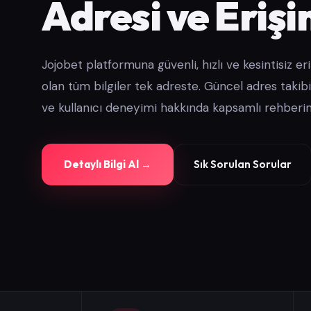
Adresi ve Eriş
Jojobet platformuna güvenli, hızlı ve kesintisiz eri
olan tüm bilgiler tek adreste. Güncel adres takibi
ve kullanıcı deneyimi hakkında kapsamlı rehberim
Detaylı Bilgi Al →
Sık Sorulan Sorular