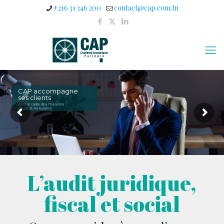
+216 31 346 200
contact@cap.com.tn
CAP accompagne
ses clients
dans le cadre des missions
d'Audit et Assurance
L’audit juridique,
fiscal et social