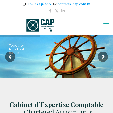
+216 31 346 200
contact@cap.com.tn
Together
for a best
future
Cabinet d’Expertise Comptable
, Chartered Accountants