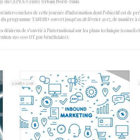
 siège du CEPEX-Centre Urbain Nord-Tunis.
 intervenu lors de cette journée d’information dont l’objectif est de
du programme TASDIR+ ouvert jusqu’au 28 février 2017, de manière à dé
 désireux de s’ouvrir à l’international sur les plans technique (conseil
ntion 150 000 DT par bénéficiaire).
11 juillet 2018