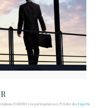
IR
portations (TASDIR+) en partenariat avec l’Ordre des
Experts