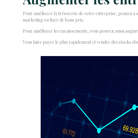
Pour améliorer la trésorerie de votre entreprise, pensez à 
marketing ou fixer de bons prix.
Pour améliorer les encaissements, vous pouvez aussi augment
Vous faire payer le plus rapidement et vendre des stocks obs