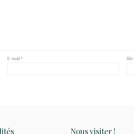
E-mail
*
Sit
lités
Nous visiter !