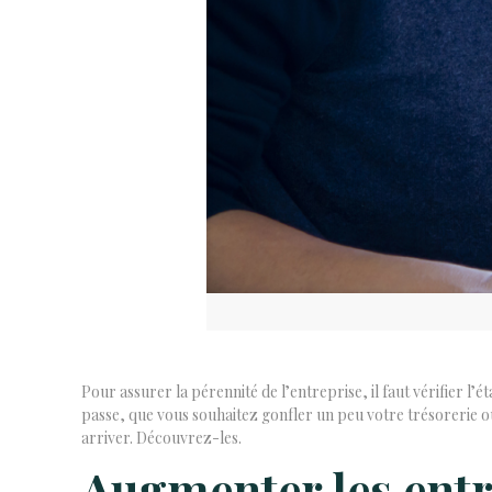
Pour assurer la pérennité de l’entreprise, il faut vérifier l’ét
passe, que vous souhaitez gonfler un peu votre trésorerie o
arriver. Découvrez-les.
Augmenter les entr