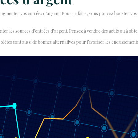
augmenter vos entrées d’argent. Pour ce faire, vous pouvez booster vos 
er les sources d’entrées d’argent. Pensez à vendre des actifs ou à obte
olètes sont aussi de bonnes alternatives pour favoriser les encaissement