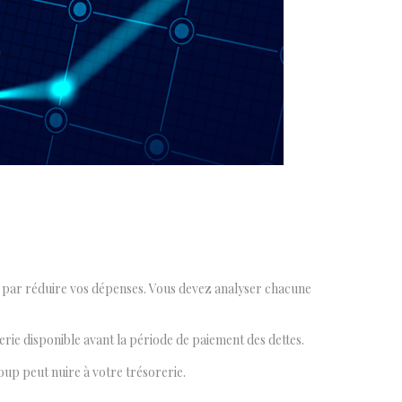
er par réduire vos dépenses. Vous devez analyser chacune
rie disponible avant la période de paiement des dettes.
up peut nuire à votre trésorerie.