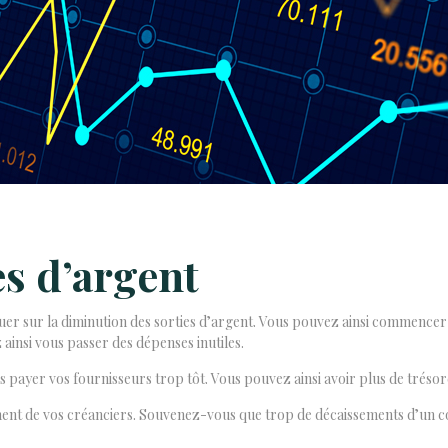
es d’argent
 jouer sur la diminution des sorties d’argent. Vous pouvez ainsi commenc
 ainsi vous passer des dépenses inutiles.
 payer vos fournisseurs trop tôt. Vous pouvez ainsi avoir plus de trésore
ment de vos créanciers. Souvenez-vous que trop de décaissements d’un co