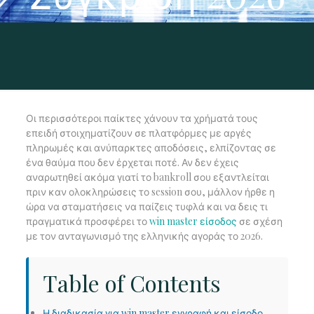
Οι περισσότεροι παίκτες χάνουν τα χρήματά τους
επειδή στοιχηματίζουν σε πλατφόρμες με αργές
πληρωμές και ανύπαρκτες αποδόσεις, ελπίζοντας σε
ένα θαύμα που δεν έρχεται ποτέ. Αν δεν έχεις
αναρωτηθεί ακόμα γιατί το bankroll σου εξαντλείται
πριν καν ολοκληρώσεις το session σου, μάλλον ήρθε η
ώρα να σταματήσεις να παίζεις τυφλά και να δεις τι
πραγματικά προσφέρει το
win master είσοδος
σε σχέση
με τον ανταγωνισμό της ελληνικής αγοράς το 2026.
Table of Contents
Η διαδικασία για win master εγγραφή και είσοδο