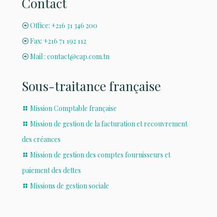
Contact
Office: +216 31 346 200
Fax: +216 71 192 112
Mail : contact@cap.com.tn
Sous-traitance française
Mission Comptable française
Mission de gestion de la facturation et recouvrement
des créances
Mission de gestion des comptes fournisseurs et
paiement des dettes
Missions de gestion sociale