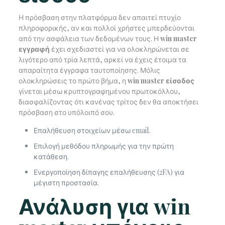
Η πρόσβαση στην πλατφόρμα δεν απαιτεί πτυχίο
πληροφορικής, αν και πολλοί χρήστες μπερδεύονται
από την ασφάλεια των δεδομένων τους. Η
win master
εγγραφή
έχει σχεδιαστεί για να ολοκληρώνεται σε
λιγότερο από τρία λεπτά, αρκεί να έχεις έτοιμα τα
απαραίτητα έγγραφα ταυτοποίησης. Μόλις
ολοκληρώσεις το πρώτο βήμα, η
win master είσοδος
γίνεται μέσω κρυπτογραφημένου πρωτοκόλλου,
διασφαλίζοντας ότι κανένας τρίτος δεν θα αποκτήσει
πρόσβαση στο υπόλοιπό σου.
Επαλήθευση στοιχείων μέσω email.
Επιλογή μεθόδου πληρωμής για την πρώτη
κατάθεση.
Ενεργοποίηση δίπαγης επαλήθευσης (2FA) για
μέγιστη προστασία.
Ανάλυση για win