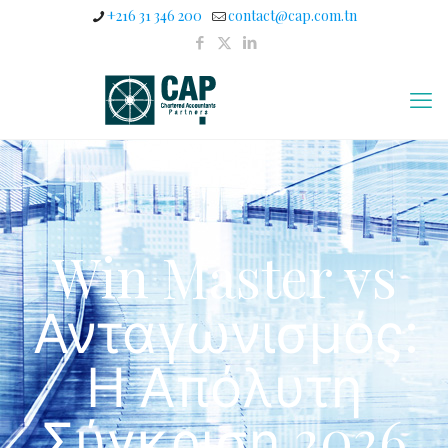
+216 31 346 200
contact@cap.com.tn
Win Master vs
Ανταγωνισμός:
Η Απόλυτη
Σύγκριση 2026