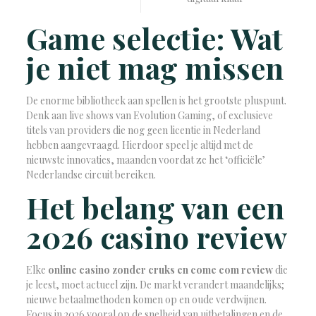
Game selectie: Wat
je niet mag missen
De enorme bibliotheek aan spellen is het grootste pluspunt.
Denk aan live shows van Evolution Gaming, of exclusieve
titels van providers die nog geen licentie in Nederland
hebben aangevraagd. Hierdoor speel je altijd met de
nieuwste innovaties, maanden voordat ze het ‘officiële’
Nederlandse circuit bereiken.
Het belang van een
2026 casino review
Elke
online casino zonder cruks en come com review
die
je leest, moet actueel zijn. De markt verandert maandelijks;
nieuwe betaalmethoden komen op en oude verdwijnen.
Focus in 2026 vooral op de snelheid van uitbetalingen en de