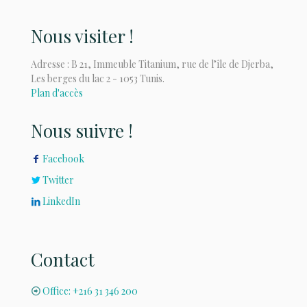
Nous visiter !
Adresse : B 21, Immeuble Titanium, rue de l’île de Djerba,
Les berges du lac 2 - 1053 Tunis.
Plan d'accès
Nous suivre !
Facebook
Twitter
LinkedIn
Contact
Office: +216 31 346 200