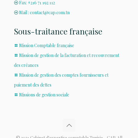
Fax: +216 71 192 112
Mail : contact@cap.com.tn
Sous-traitance française
Mission Comptable française
Mission de gestion de la facturation et recouvrement
des créances
Mission de gestion des comptes fournisseurs et
paiement des dettes
Missions de gestion sociale
© 2021 Cabinet d'expertise comptable Tunisie - CAP. All