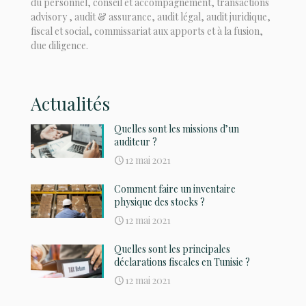
du personnel, conseil et accompagnement, transactions
advisory , audit & assurance, audit légal, audit juridique,
fiscal et social, commissariat aux apports et à la fusion,
due diligence.
Actualités
Quelles sont les missions d’un
auditeur ?
12 mai 2021
Comment faire un inventaire
physique des stocks ?
12 mai 2021
Quelles sont les principales
déclarations fiscales en Tunisie ?
12 mai 2021