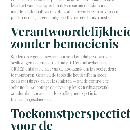
kwaliteit van de supportchat. Een casino dat binnen 15
minuten uitbetaalt via crypto is altijd te verkiezen boven een
platform dat 3 dagen nodig heeft voor een banktransfer.
Verantwoordelijkhei
zonder bemoeienis
Spelen op eigen voorwaarden betekent dat je volwassen
beslissingen neemt over je budget. Het ontbreken van
CRUKS ontslaat je niet van de noodzaak om je speelgedrag
te monitoren. Gebruik de tools die het platform biedt —
zoals stortings- en verlieslimieten — om de controle te
behouden. Zo houd je de ervaring leuk en winstgevend
zonder dat een overheidsinstelling meekijkt in je
transactiegeschiedenis.
Toekomstperspectie
voor de