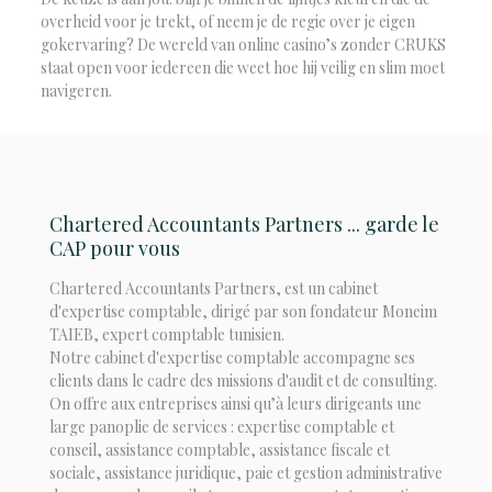
overheid voor je trekt, of neem je de regie over je eigen
gokervaring? De wereld van online casino’s zonder CRUKS
staat open voor iedereen die weet hoe hij veilig en slim moet
navigeren.
Chartered Accountants Partners ... garde le
CAP pour vous
Chartered Accountants Partners, est un cabinet
d'expertise comptable, dirigé par son fondateur Moneim
TAIEB, expert comptable tunisien.
Notre cabinet d'expertise comptable accompagne ses
clients dans le cadre des missions d'audit et de consulting.
On offre aux entreprises ainsi qu’à leurs dirigeants une
large panoplie de services : expertise comptable et
conseil, assistance comptable, assistance fiscale et
sociale, assistance juridique, paie et gestion administrative