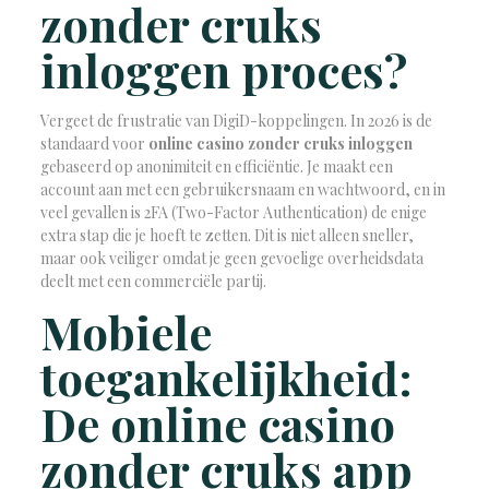
zonder cruks
inloggen proces?
Vergeet de frustratie van DigiD-koppelingen. In 2026 is de
standaard voor
online casino zonder cruks inloggen
gebaseerd op anonimiteit en efficiëntie. Je maakt een
account aan met een gebruikersnaam en wachtwoord, en in
veel gevallen is 2FA (Two-Factor Authentication) de enige
extra stap die je hoeft te zetten. Dit is niet alleen sneller,
maar ook veiliger omdat je geen gevoelige overheidsdata
deelt met een commerciële partij.
Mobiele
toegankelijkheid:
De online casino
zonder cruks app