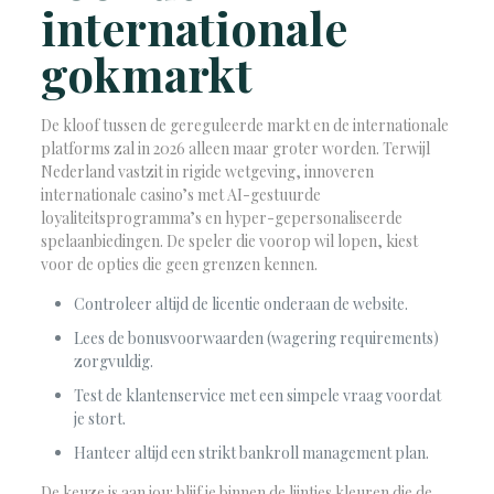
internationale
gokmarkt
De kloof tussen de gereguleerde markt en de internationale
platforms zal in 2026 alleen maar groter worden. Terwijl
Nederland vastzit in rigide wetgeving, innoveren
internationale casino’s met AI-gestuurde
loyaliteitsprogramma’s en hyper-gepersonaliseerde
spelaanbiedingen. De speler die voorop wil lopen, kiest
voor de opties die geen grenzen kennen.
Controleer altijd de licentie onderaan de website.
Lees de bonusvoorwaarden (wagering requirements)
zorgvuldig.
Test de klantenservice met een simpele vraag voordat
je stort.
Hanteer altijd een strikt bankroll management plan.
De keuze is aan jou: blijf je binnen de lijntjes kleuren die de