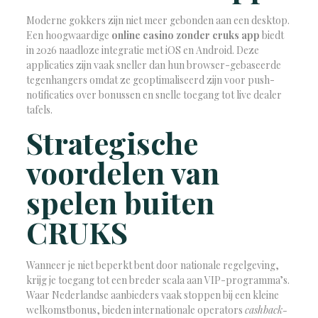
Moderne gokkers zijn niet meer gebonden aan een desktop.
Een hoogwaardige
online casino zonder cruks app
biedt
in 2026 naadloze integratie met iOS en Android. Deze
applicaties zijn vaak sneller dan hun browser-gebaseerde
tegenhangers omdat ze geoptimaliseerd zijn voor push-
notificaties over bonussen en snelle toegang tot live dealer
tafels.
Strategische
voordelen van
spelen buiten
CRUKS
Wanneer je niet beperkt bent door nationale regelgeving,
krijg je toegang tot een breder scala aan VIP-programma’s.
Waar Nederlandse aanbieders vaak stoppen bij een kleine
welkomstbonus, bieden internationale operators
cashback-