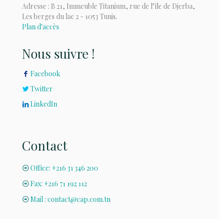
Adresse : B 21, Immeuble Titanium, rue de l’île de Djerba,
Les berges du lac 2 - 1053 Tunis.
Plan d'accès
Nous suivre !
Facebook
Twitter
LinkedIn
Contact
Office: +216 31 346 200
Fax: +216 71 192 112
Mail : contact@cap.com.tn