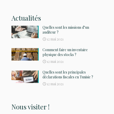
Actualités
Quelles sont les missions d’un
auditeur ?
12 mai 2021
Comment faire un inventaire
physique des stocks ?
12 mai 2021
Quelles sont les principales
déclarations fiscales en Tunisie ?
12 mai 2021
Nous visiter !