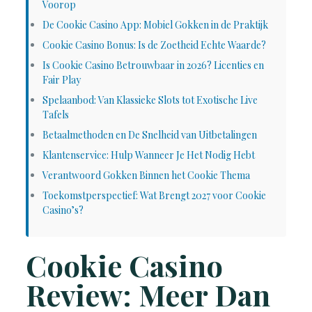
Voorop
De Cookie Casino App: Mobiel Gokken in de Praktijk
Cookie Casino Bonus: Is de Zoetheid Echte Waarde?
Is Cookie Casino Betrouwbaar in 2026? Licenties en
Fair Play
Spelaanbod: Van Klassieke Slots tot Exotische Live
Tafels
Betaalmethoden en De Snelheid van Uitbetalingen
Klantenservice: Hulp Wanneer Je Het Nodig Hebt
Verantwoord Gokken Binnen het Cookie Thema
Toekomstperspectief: Wat Brengt 2027 voor Cookie
Casino’s?
Cookie Casino
Review: Meer Dan