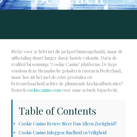
Stel je voor: je hebt net die jackpot binnengehaald, maar de
uitbetaling duurt langer dan je laatste vakantie. Dat is de
realiteit bij sommige ‘Cookie Casino’ platforms. De hype
rondom deze thematische goksites is enorm in Nederland,
maar hoe zit het met de
echte
prestaties en
betrouwbaarheid achter de glimmende koekjesillustraties?
Bezoek
cookiecazino.com
voor onze actuele topselectie.
Table of Contents
Cookie Casino Review: Meer Dan Alleen Zoetigheid?
Cookie Casino Inloggen: Snelheid en Veiligheid