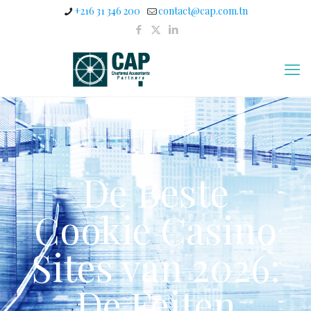
+216 31 346 200
contact@cap.com.tn
De Beste
Cookie Casino
Sites van 2026:
De Feiten