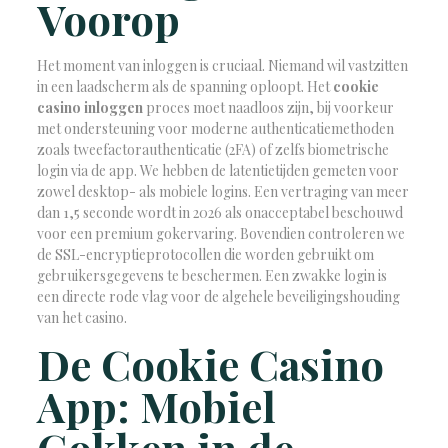
Voorop
Het moment van inloggen is cruciaal. Niemand wil vastzitten
in een laadscherm als de spanning oploopt. Het
cookie
casino inloggen
proces moet naadloos zijn, bij voorkeur
met ondersteuning voor moderne authenticatiemethoden
zoals tweefactorauthenticatie (2FA) of zelfs biometrische
login via de app. We hebben de latentietijden gemeten voor
zowel desktop- als mobiele logins. Een vertraging van meer
dan 1,5 seconde wordt in 2026 als onacceptabel beschouwd
voor een premium gokervaring. Bovendien controleren we
de SSL-encryptieprotocollen die worden gebruikt om
gebruikersgegevens te beschermen. Een zwakke login is
een directe rode vlag voor de algehele beveiligingshouding
van het casino.
De Cookie Casino
App: Mobiel