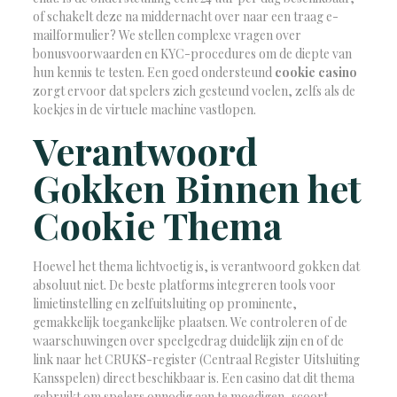
of schakelt deze na middernacht over naar een traag e-
mailformulier? We stellen complexe vragen over
bonusvoorwaarden en KYC-procedures om de diepte van
hun kennis te testen. Een goed ondersteund
cookie casino
zorgt ervoor dat spelers zich gesteund voelen, zelfs als de
koekjes in de virtuele machine vastlopen.
Verantwoord
Gokken Binnen het
Cookie Thema
Hoewel het thema lichtvoetig is, is verantwoord gokken dat
absoluut niet. De beste platforms integreren tools voor
limietinstelling en zelfuitsluiting op prominente,
gemakkelijk toegankelijke plaatsen. We controleren of de
waarschuwingen over speelgedrag duidelijk zijn en of de
link naar het CRUKS-register (Centraal Register Uitsluiting
Kansspelen) direct beschikbaar is. Een casino dat dit thema
gebruikt om spelers onnodig aan te moedigen, scoort