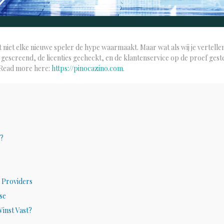
t niet elke nieuwe speler de hype waarmaakt. Maar wat als wij je vertellen
escreend, de licenties gecheckt, en de klantenservice op de proef gestel
g.Read more here:
https://pinocazino.com
.
l?
 Providers
se
inst Vast?