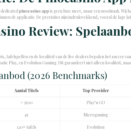
n dedicated
pinocasino app
is geen luxe meer, maar een noodzaak. Wij heb
binnen de applicatie. De prestaties zijn indrukwekkend, vooral de lage laten
sino Review: Spelaanb
slots, tafelspellen en de kwaliteit van de live dealers bepalen het succes 
ic Play, en Evolution Gaming. Dit garandeert niet alleen kwaliteit, ma
laanbod (2026 Benchmarks)
Aantal Titels
Top Provider
> 2500
Play’n GO
45
Microgaming
120+ tafels
Evolution