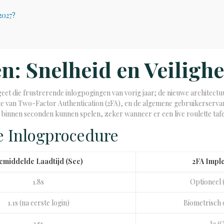
2027?
n: Snelheid en Veilighe
geet die frustrerende inlogpogingen van vorig jaar; de nieuwe architect
ie van Two-Factor Authentication (2FA), en de algemene gebruikerservar
rs binnen seconden kunnen spelen, zeker wanneer er een live roulette taf
e Inlogprocedure
emiddelde Laadtijd (Sec)
2FA Impl
1.8s
Optioneel
1.1s (na eerste login)
Biometrisch
2.5s
Ja (