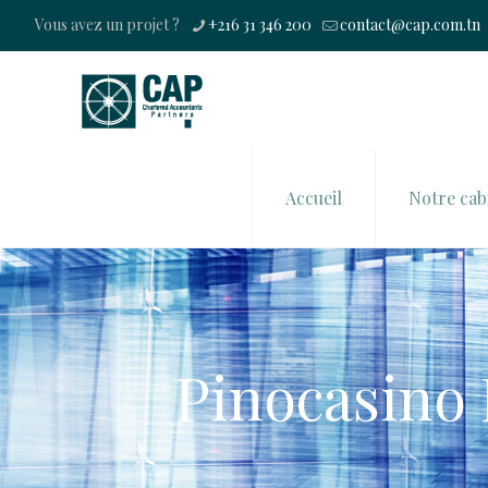
Vous avez un projet ?
+216 31 346 200
contact@cap.com.tn
Accueil
Notre cab
Pinocasino 