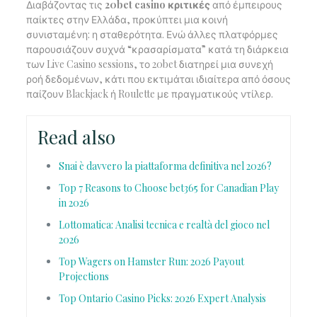
Διαβάζοντας τις
20bet casino κριτικές
από έμπειρους
παίκτες στην Ελλάδα, προκύπτει μια κοινή
συνισταμένη: η σταθερότητα. Ενώ άλλες πλατφόρμες
παρουσιάζουν συχνά “κρασαρίσματα” κατά τη διάρκεια
των Live Casino sessions, το 20bet διατηρεί μια συνεχή
ροή δεδομένων, κάτι που εκτιμάται ιδιαίτερα από όσους
παίζουν Blackjack ή Roulette με πραγματικούς ντίλερ.
Read also
Snai è davvero la piattaforma definitiva nel 2026?
Top 7 Reasons to Choose bet365 for Canadian Play
in 2026
Lottomatica: Analisi tecnica e realtà del gioco nel
2026
Top Wagers on Hamster Run: 2026 Payout
Projections
Top Ontario Casino Picks: 2026 Expert Analysis