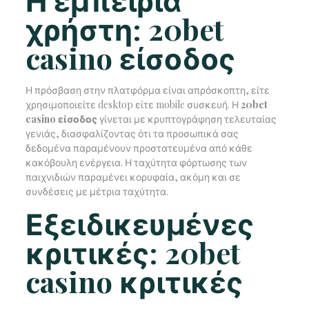
Η εμπειρία
χρήστη: 20bet
casino είσοδος
Η πρόσβαση στην πλατφόρμα είναι απρόσκοπτη, είτε
χρησιμοποιείτε desktop είτε mobile συσκευή. Η
20bet
casino είσοδος
γίνεται με κρυπτογράφηση τελευταίας
γενιάς, διασφαλίζοντας ότι τα προσωπικά σας
δεδομένα παραμένουν προστατευμένα από κάθε
κακόβουλη ενέργεια. Η ταχύτητα φόρτωσης των
παιχνιδιών παραμένει κορυφαία, ακόμη και σε
συνδέσεις με μέτρια ταχύτητα.
Εξειδικευμένες
κριτικές: 20bet
casino κριτικές