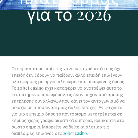
για το 2026
Οι περισσότεροι παίκτες χάνουν τα χρήματά τους όχι
επειδή δεν ξέρουν να παίζουν, αλλά επειδή επιλέγουν
πλατφόρμες με αργές πληρωμές και αδιαφανείς όρους.
Το
20bet casino
έχει καταφέρει να ανατρέψει αυτό το
κατεστημένο, προσφέροντας έναν μηχανισμό άμεσης
εκτέλεσης συναλλαγών που κάνει τον ανταγωνισμό να
μοιάζει με απομεινάρι μιας άλλης εποχής. Αν ψάχνετε
για μια εμπειρία όπου το ποντάρισμα μετατρέπεται σε
κέρδος χωρίς γραφειοκρατικά εμπόδια, βρίσκεστε στο
σωστό σημείο. Μπορείτε να δείτε αναλυτικά τις
διαθέσιμες επιλογές στο
20bet casino
.