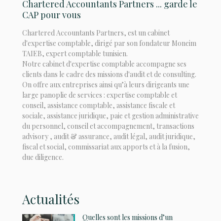
Chartered Accountants Partners ... garde le
CAP pour vous
Chartered Accountants Partners, est un cabinet
d'expertise comptable, dirigé par son fondateur Moneim
TAIEB, expert comptable tunisien.
Notre cabinet d'expertise comptable accompagne ses
clients dans le cadre des missions d'audit et de consulting.
On offre aux entreprises ainsi qu’à leurs dirigeants une
large panoplie de services : expertise comptable et
conseil, assistance comptable, assistance fiscale et
sociale, assistance juridique, paie et gestion administrative
du personnel, conseil et accompagnement, transactions
advisory , audit & assurance, audit légal, audit juridique,
fiscal et social, commissariat aux apports et à la fusion,
due diligence.
Actualités
Quelles sont les missions d’un