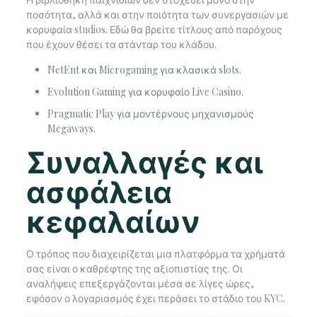
ποσότητα, αλλά και στην ποιότητα των συνεργασιών με
κορυφαία studios. Εδώ θα βρείτε τίτλους από παρόχους
που έχουν θέσει τα στάνταρ του κλάδου.
NetEnt και Microgaming για κλασικά slots.
Evolution Gaming για κορυφαίο Live Casino.
Pragmatic Play για μοντέρνους μηχανισμούς
Megaways.
Συναλλαγές και
ασφάλεια
κεφαλαίων
Ο τρόπος που διαχειρίζεται μια πλατφόρμα τα χρήματά
σας είναι ο καθρέφτης της αξιοπιστίας της. Οι
αναλήψεις επεξεργάζονται μέσα σε λίγες ώρες,
εφόσον ο λογαριασμός έχει περάσει το στάδιο του KYC.