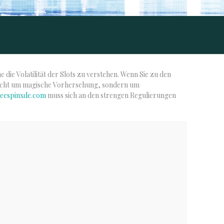
die Volatilität der Slots zu verstehen. Wenn Sie zu den
icht um magische Vorhersehung, sondern um
reespinxde.com
muss sich an den strengen Regulierungen