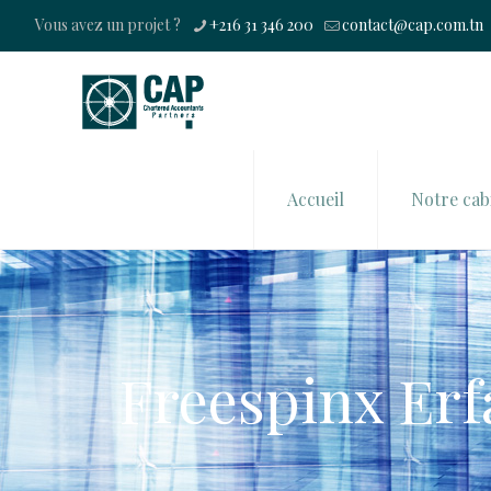
Vous avez un projet ?
+216 31 346 200
contact@cap.com.tn
Accueil
Notre cab
Freespinx Erf