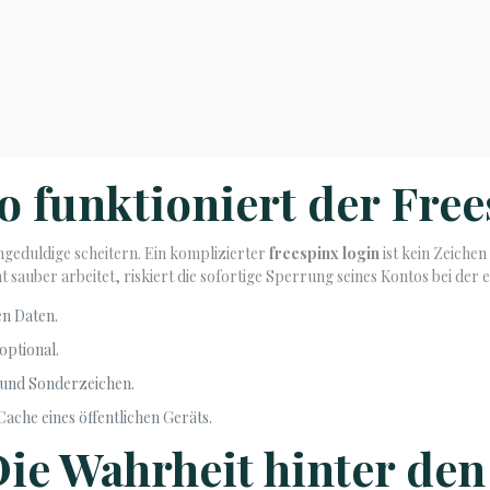
So funktioniert der Fre
ngeduldige scheitern. Ein komplizierter
freespinx login
ist kein Zeiche
sauber arbeitet, riskiert die sofortige Sperrung seines Kontos bei der 
en Daten.
optional.
 und Sonderzeichen.
che eines öffentlichen Geräts.
ie Wahrheit hinter den