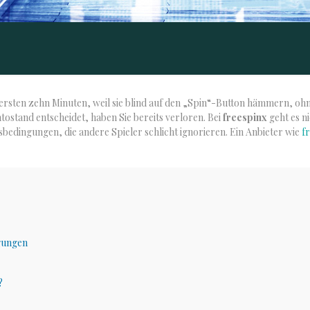
rsten zehn Minuten, weil sie blind auf den „Spin“-Button hämmern, ohne 
tostand entscheidet, haben Sie bereits verloren. Bei
freespinx
geht es n
bedingungen, die andere Spieler schlicht ignorieren. Ein Anbieter wie
f
gungen
?