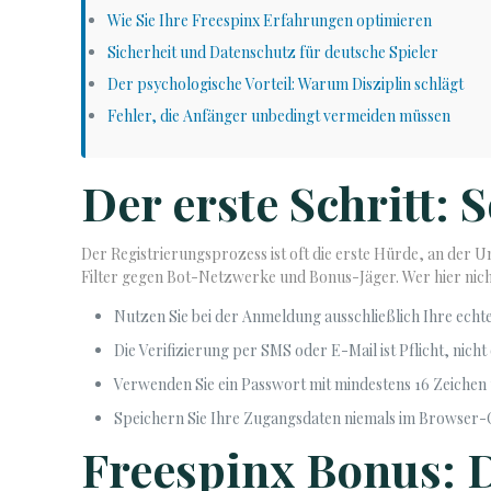
Wie Sie Ihre Freespinx Erfahrungen optimieren
Sicherheit und Datenschutz für deutsche Spieler
Der psychologische Vorteil: Warum Disziplin schlägt
Fehler, die Anfänger unbedingt vermeiden müssen
Der erste Schritt: 
Der Registrierungsprozess ist oft die erste Hürde, an der U
Filter gegen Bot-Netzwerke und Bonus-Jäger. Wer hier nicht 
Nutzen Sie bei der Anmeldung ausschließlich Ihre echt
Die Verifizierung per SMS oder E-Mail ist Pflicht, nicht 
Verwenden Sie ein Passwort mit mindestens 16 Zeichen
Speichern Sie Ihre Zugangsdaten niemals im Browser-Ca
Freespinx Bonus: D