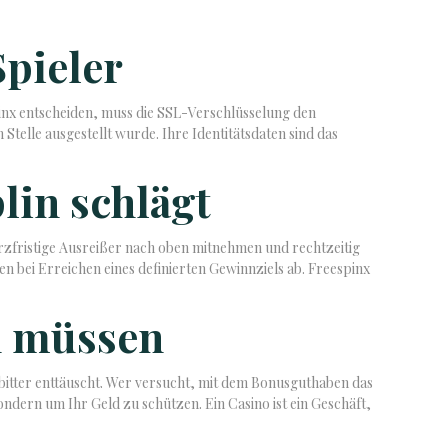
Spieler
pinx entscheiden, muss die SSL-Verschlüsselung den
telle ausgestellt wurde. Ihre Identitätsdaten sind das
lin schlägt
urzfristige Ausreißer nach oben mitnehmen und rechtzeitig
ehen bei Erreichen eines definierten Gewinnziels ab. Freespinx
n müssen
 bitter enttäuscht. Wer versucht, mit dem Bonusguthaben das
sondern um Ihr Geld zu schützen. Ein Casino ist ein Geschäft,