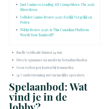
Just Casino vs Leading AU Competitors: The 2026
Showdown
Voltslot Casino Review 2026: Eerlijk Vergelijk en
Feiten
Wildz Review 2026: Is This Canadian Platform
Worth Your Bankroll?
Snelle verificatie binnen 24 uur.
Directe opnames via moderne betaalmethoden.
Geen verborgen kosten bij transacties.
24/7 ondersteuning met menselijke operators.
Spelaanbod: Wat
vind je in de
lobby?