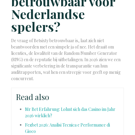
betrouwbaar voor
Nederlandse
spelers?
De vraag of Betsixty betrouwbaar is, laat zich niet
beantwoorden met een simpele ja of nee. Het draait om
licenties, de kwaliteit van de Random Number Generator
(RNG) en de reputatie bij uitbetalingen. In 2026 zien we een
significante verbetering in de transparantie van hun
auditrapporten, wat hen een streepje voor geeft op menig
concurrent.
Read also
Mr Bet Erfahrung: Lohnt sich das Casino im Jahr
2026 wirklich?
Fezbet 2026: Analisi Tecnica e Performance di
Gioco