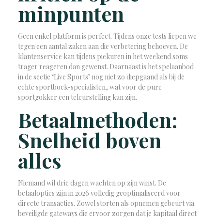
minpunten
Geen enkel platform is perfect. Tijdens onze tests liepen we
tegen een aantal zaken aan die verbetering behoeven. De
klantenservice kan tijdens piekuren in het weekend soms
trager reageren dan gewenst. Daarnaast is het spelaanbod
in de sectie ‘Live Sports’ nog niet zo diepgaand als bij de
echte sportboek-specialisten, wat voor de pure
sportgokker een teleurstelling kan zijn.
Betaalmethoden:
Snelheid boven
alles
Niemand wil drie dagen wachten op zijn winst. De
betaalopties zijn in 2026 volledig geoptimaliseerd voor
directe transacties. Zowel storten als opnemen gebeurt via
beveiligde gateways die ervoor zorgen dat je kapitaal direct