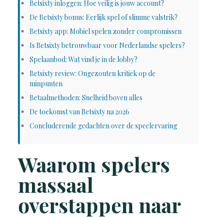
Betsixty inloggen: Hoe veilig is jouw account?
De Betsixty bonus: Eerlijk spel of slimme valstrik?
Betsixty app: Mobiel spelen zonder compromissen
Is Betsixty betrouwbaar voor Nederlandse spelers?
Spelaanbod: Wat vind je in de lobby?
Betsixty review: Ongezouten kritiek op de
minpunten
Betaalmethoden: Snelheid boven alles
De toekomst van Betsixty na 2026
Concluderende gedachten over de speelervaring
Waarom spelers
massaal
overstappen naar