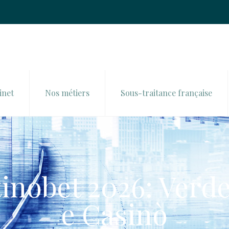
inet
Nos métiers
Sous-traitance française
tinobet 2026: Ver
e Casinò