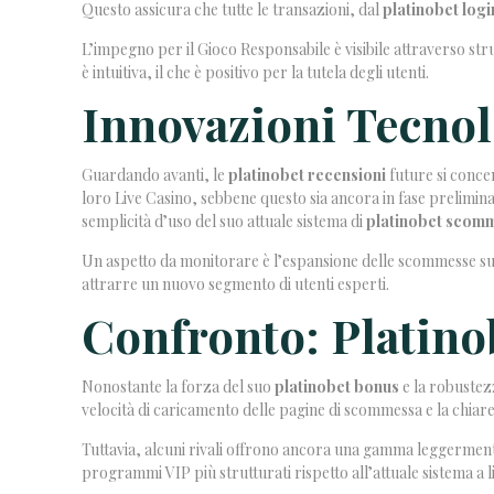
Questo assicura che tutte le transazioni, dal
platinobet logi
L’impegno per il Gioco Responsabile è visibile attraverso stru
è intuitiva, il che è positivo per la tutela degli utenti.
Innovazioni Tecnol
Guardando avanti, le
platinobet recensioni
future si conce
loro Live Casino, sebbene questo sia ancora in fase preliminar
semplicità d’uso del suo attuale sistema di
platinobet scom
Un aspetto da monitorare è l’espansione delle scommesse su 
attrarre un nuovo segmento di utenti esperti.
Confronto: Platino
Nonostante la forza del suo
platinobet bonus
e la robustez
velocità di caricamento delle pagine di scommessa e la chiar
Tuttavia, alcuni rivali offrono ancora una gamma leggermente
programmi VIP più strutturati rispetto all’attuale sistema a liv