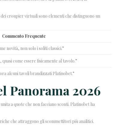
tà dei croupier virtuali sono elementi che distinguono un
Commento Frequente
me novità, non solo i soliti classici.”
, quasi come essere fisicamente al tavolo.”
a alcuni tavoli brandizzati Platinobet.”
nel Panorama 2026
unita a quote che non facciano sconti. Platinobet ha
iche che attraggono gli scommettitori più analitici.