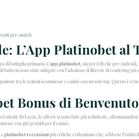
eventi pre-match.
e: L’App Platinobet al 
po di battaglia primario. L’
app platinobet
, sia per iOS che per Android, 
 batteria sono state mitigate con l’adozione di librerie di rendering più ef
avigazione tra le sezioni scommesse e casinò con un solo tap. Questo è cru
obet Bonus di Benvenut
vi utenti. Nel 2026, le offerte si sono fatte più sofisticate, allontanandos
esse con giri gratuiti per il casinò.
 Le
platinobet recensioni
più critiche evidenziano che, sebbene l’entità de