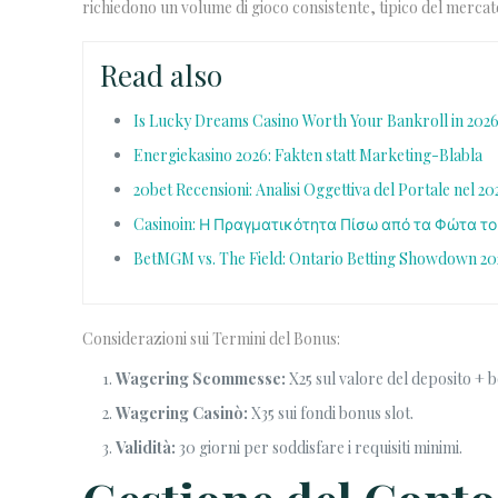
richiedono un volume di gioco consistente, tipico del mercat
Read also
Is Lucky Dreams Casino Worth Your Bankroll in 202
Energiekasino 2026: Fakten statt Marketing-Blabla
20bet Recensioni: Analisi Oggettiva del Portale nel 20
Casinoin: Η Πραγματικότητα Πίσω από τα Φώτα το
BetMGM vs. The Field: Ontario Betting Showdown 20
Considerazioni sui Termini del Bonus:
Wagering Scommesse:
X25 sul valore del deposito + 
Wagering Casinò:
X35 sui fondi bonus slot.
Validità:
30 giorni per soddisfare i requisiti minimi.