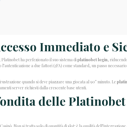
Accesso Immediato e Si
, Platinobet ha perfezionato il suo sistema di
platinobet login
, riducendo
 l’autenticazione a due fattori (2FA) come standard, un passo necessario 
 frustrazione quando si deve piazzare una giocata al 90° minuto. Le
plati
enti server richiesti dalla crescente base utenti.
ondita delle Platinobet
Casinò. Non si tratta solo di quantità di slot; è la qualità dell’integrazione