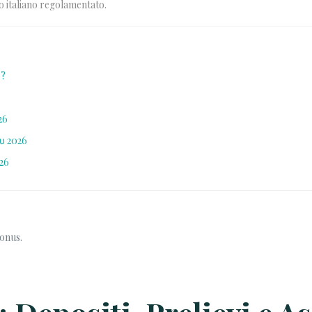
o italiano regolamentato.
6?
26
υ 2026
26
bonus.