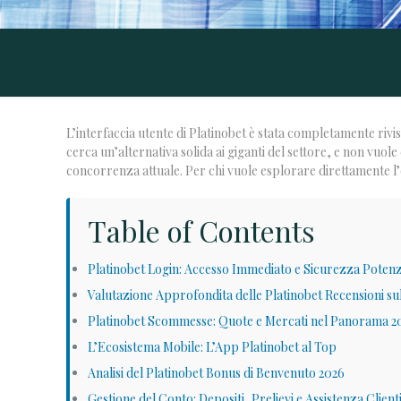
L’interfaccia utente di Platinobet è stata completamente rivis
cerca un’alternativa solida ai giganti del settore, e non vu
concorrenza attuale. Per chi vuole esplorare direttamente l’o
Table of Contents
Platinobet Login: Accesso Immediato e Sicurezza Potenz
Valutazione Approfondita delle Platinobet Recensioni su
Platinobet Scommesse: Quote e Mercati nel Panorama 2
L’Ecosistema Mobile: L’App Platinobet al Top
Analisi del Platinobet Bonus di Benvenuto 2026
Gestione del Conto: Depositi, Prelievi e Assistenza Client