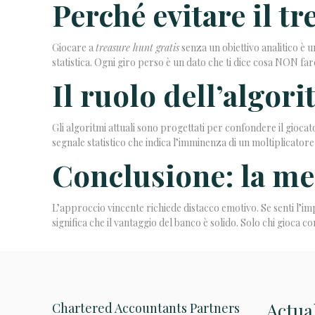
Perché evitare il t
Giocare a
treasure hunt gratis
senza un obiettivo analitico è u
statistica. Ogni giro perso è un dato che ti dice cosa NON far
Il ruolo dell’algor
Gli algoritmi attuali sono progettati per confondere il giocat
segnale statistico che indica l’imminenza di un moltiplicato
Conclusione: la men
L’approccio vincente richiede distacco emotivo. Se senti l’imp
significa che il vantaggio del banco è solido. Solo chi gioca 
Actua
Chartered Accountants Partners