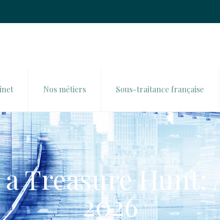
inet
Nos métiers
Sous-traitance française
a Treasure Hunt: A
2026