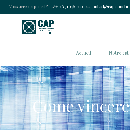
Vous avez un projet ?
+216 31 346 200
contact@cap.com.tn
Accueil
Notre cab
Come vincere 