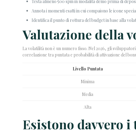
Testa almeno 500 spin in modalità demo prima di deposi
Annota i momenti esatti in cui compaiono le icone special
Identifica il punto di rottura del budget in base alla volati
Valutazione della v
La volatilità non è un numero fisso. Nel 2026, gli sviluppator
correlazione tra puntata e probabilità di attivazione del bon
Livello Puntata
Minima
Media
Alta
Esistono davvero i 