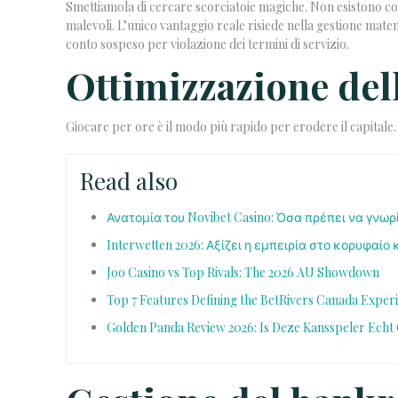
Smettiamola di cercare scorciatoie magiche. Non esistono codi
malevoli. L’unico vantaggio reale risiede nella gestione matem
conto sospeso per violazione dei termini di servizio.
Ottimizzazione del
Giocare per ore è il modo più rapido per erodere il capitale.
Read also
Ανατομία του Novibet Casino: Όσα πρέπει να γνωρ
Interwetten 2026: Αξίζει η εμπειρία στο κορυφαίο 
Joo Casino vs Top Rivals: The 2026 AU Showdown
Top 7 Features Defining the BetRivers Canada Experi
Golden Panda Review 2026: Is Deze Kansspeler Ech