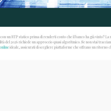
on un RTP statico prima di renderti conto che il banco ha già vinto? La 
ità del 2026 richiede un approccio quasi algoritmico. Se non stai traccian
online
ideale, assicurati di scegliere piattaforme che offrano un ritorno c