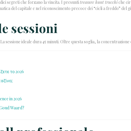
ci segreti che forzano la vincita. I presunti
treasure hunt trucchi
che cir
atica del capitale e nel riconoscimento precoce dei “cicli a freddo” del gi
le sessioni
 La sessione ideale dura 45 minuti. Oltre questa soglia, la concentrazione 
ίζετε το 2026
καζίνο;
ence in 2026
t Goud Waard?