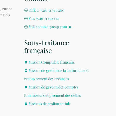
, rue de
Office: +216 31 346 200
 - 1053
Fax: +216 71 192 112
Mail : contact@cap.com.tn
Sous-traitance
française
Mission Comptable française
Mission de gestion de la facturation et
recouvrement des créances
Mission de gestion des comptes
fournisseurs et paiement des dettes
Missions de gestion sociale