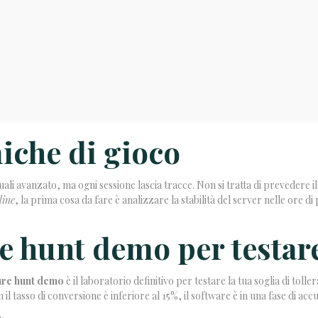
iche di gioco
uali avanzato, ma ogni sessione lascia tracce. Non si tratta di prevedere i
line
, la prima cosa da fare è analizzare la stabilità del server nelle ore di
e hunt demo per testare 
ure hunt demo
è il laboratorio definitivo per testare la tua soglia di tol
 tasso di conversione è inferiore al 15%, il software è in una fase di acc