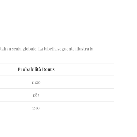
li su scala globale. La tabella seguente illustra la
Probabilità Bonus
1:120
1:85
1:40