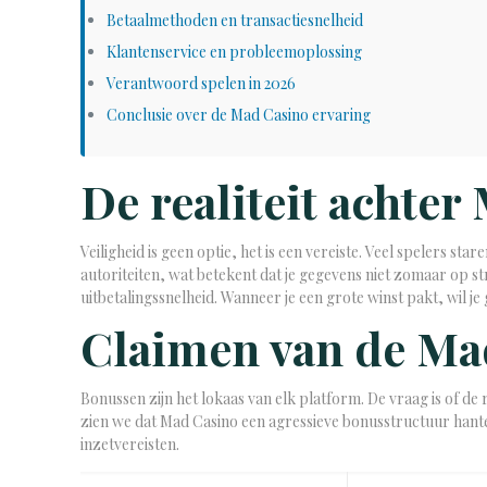
Betaalmethoden en transactiesnelheid
Klantenservice en probleemoplossing
Verantwoord spelen in 2026
Conclusie over de Mad Casino ervaring
De realiteit achte
Veiligheid is geen optie, het is een vereiste. Veel spelers s
autoriteiten, wat betekent dat je gegevens niet zomaar op st
uitbetalingssnelheid. Wanneer je een grote winst pakt, wil j
Claimen van de Ma
Bonussen zijn het lokaas van elk platform. De vraag is of d
zien we dat Mad Casino een agressieve bonusstructuur hantee
inzetvereisten.