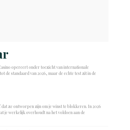
ar
d Casino opereert onder toezicht van internationale
ot de standaard van 2026, maar de echte test zit in de
 dat ze ontworpen zijn om je winst te blokkeren. In 2026
at je werkelijk overhoudt na het voldoen aan de