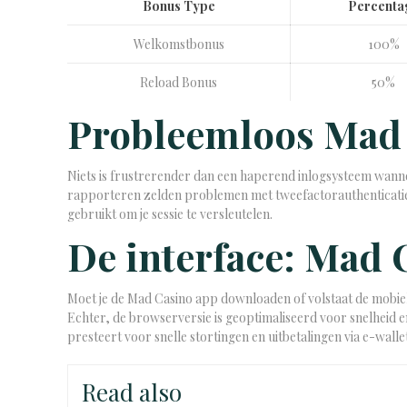
Bonus Type
Percenta
Welkomstbonus
100%
Reload Bonus
50%
Probleemloos Mad 
Niets is frustrerender dan een haperend inlogsysteem wannee
rapporteren zelden problemen met tweefactorauthenticatie, w
gebruikt om je sessie te versleutelen.
De interface: Mad 
Moet je de Mad Casino app downloaden of volstaat de mobiele
Echter, de browserversie is geoptimaliseerd voor snelheid en
presteert voor snelle stortingen en uitbetalingen via e-walle
Read also