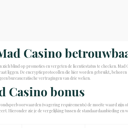
r Mad Casino betrouwba
taren zich blind op promoties en vergeten de licentiestatus te checken. Ma
raat liggen. De encryptieprotocollen die hier worden gebruikt, behoren t
e geen bureaucratische vertragingen van drie weken.
d Casino bonus
e rondspeelvoorwaarden (wagering requirements) de moeite waard zijn of
rt. Hieronder zie je de vergelijking tussen de standaardaanbieding en w