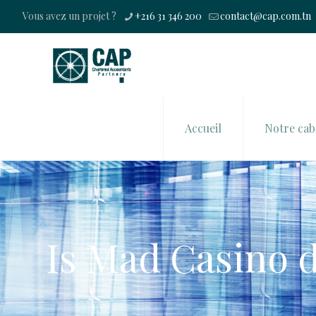
Vous avez un projet ?
+216 31 346 200
contact@cap.com.tn
Accueil
Notre cab
Is Mad Casino d