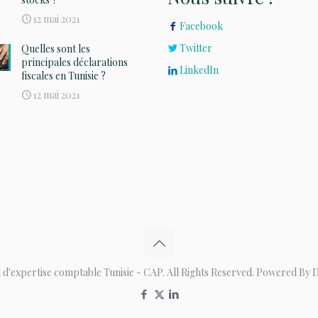
12 mai 2021
Facebook
Twitter
Quelles sont les
principales déclarations
LinkedIn
fiscales en Tunisie ?
12 mai 2021
 d'expertise comptable Tunisie - CAP. All Rights Reserved. Powered By 