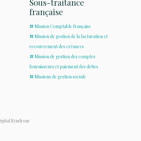
Sous-traitance
française
Mission Comptable française
Mission de gestion de la facturation et
recouvrement des créances
Mission de gestion des comptes
fournisseurs et paiement des dettes
Missions de gestion sociale
Digital Syndrom