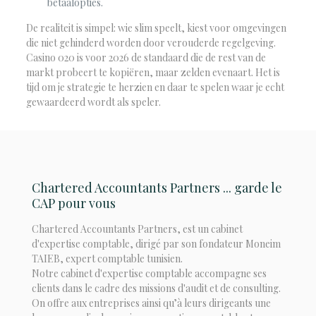
betaalopties.
De realiteit is simpel: wie slim speelt, kiest voor omgevingen
die niet gehinderd worden door verouderde regelgeving.
Casino 020 is voor 2026 de standaard die de rest van de
markt probeert te kopiëren, maar zelden evenaart. Het is
tijd om je strategie te herzien en daar te spelen waar je echt
gewaardeerd wordt als speler.
Chartered Accountants Partners ... garde le
CAP pour vous
Chartered Accountants Partners, est un cabinet
d'expertise comptable, dirigé par son fondateur Moneim
TAIEB, expert comptable tunisien.
Notre cabinet d'expertise comptable accompagne ses
clients dans le cadre des missions d'audit et de consulting.
On offre aux entreprises ainsi qu’à leurs dirigeants une