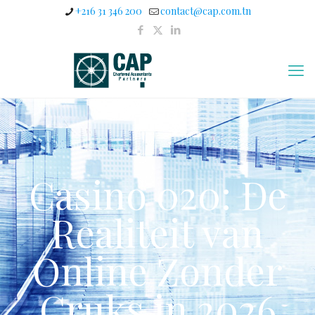
+216 31 346 200
contact@cap.com.tn
Casino 020: De
Realiteit van
Online Zonder
Cruks in 2026