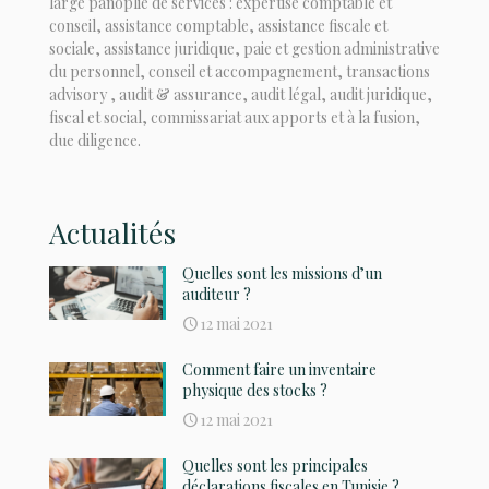
large panoplie de services : expertise comptable et
conseil, assistance comptable, assistance fiscale et
sociale, assistance juridique, paie et gestion administrative
du personnel, conseil et accompagnement, transactions
advisory , audit & assurance, audit légal, audit juridique,
fiscal et social, commissariat aux apports et à la fusion,
due diligence.
Actualités
Quelles sont les missions d’un
auditeur ?
12 mai 2021
Comment faire un inventaire
physique des stocks ?
12 mai 2021
Quelles sont les principales
déclarations fiscales en Tunisie ?