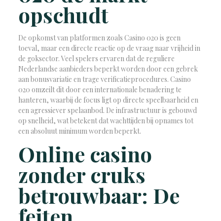
opschudt
De opkomst van platformen zoals Casino 020 is geen
toeval, maar een directe reactie op de vraag naar vrijheid in
de goksector. Veel spelers ervaren dat de reguliere
Nederlandse aanbieders beperkt worden door een gebrek
aan bonusvariatie en trage verificatieprocedures. Casino
020 omzeilt dit door een internationale benadering te
hanteren, waarbij de focus ligt op directe speelbaarheid en
een agressiever spelaanbod. De infrastructuur is gebouwd
op snelheid, wat betekent dat wachttijden bij opnames tot
een absoluut minimum worden beperkt.
Online casino
zonder cruks
betrouwbaar: De
feiten