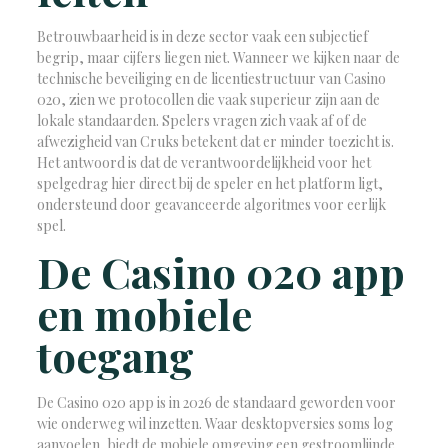
Betrouwbaarheid is in deze sector vaak een subjectief
begrip, maar cijfers liegen niet. Wanneer we kijken naar de
technische beveiliging en de licentiestructuur van Casino
020, zien we protocollen die vaak superieur zijn aan de
lokale standaarden. Spelers vragen zich vaak af of de
afwezigheid van Cruks betekent dat er minder toezicht is.
Het antwoord is dat de verantwoordelijkheid voor het
spelgedrag hier direct bij de speler en het platform ligt,
ondersteund door geavanceerde algoritmes voor eerlijk
spel.
De Casino 020 app
en mobiele
toegang
De Casino 020 app is in 2026 de standaard geworden voor
wie onderweg wil inzetten. Waar desktopversies soms log
aanvoelen, biedt de mobiele omgeving een gestroomlijnde