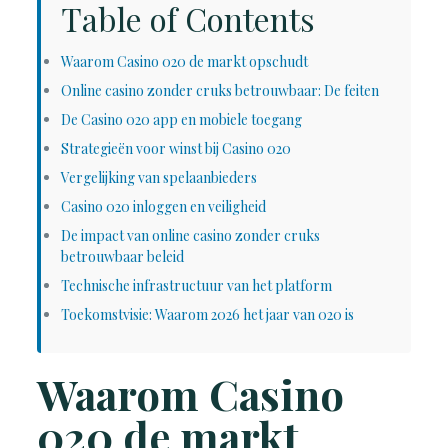
Table of Contents
Waarom Casino 020 de markt opschudt
Online casino zonder cruks betrouwbaar: De feiten
De Casino 020 app en mobiele toegang
Strategieën voor winst bij Casino 020
Vergelijking van spelaanbieders
Casino 020 inloggen en veiligheid
De impact van online casino zonder cruks
betrouwbaar beleid
Technische infrastructuur van het platform
Toekomstvisie: Waarom 2026 het jaar van 020 is
Waarom Casino
020 de markt