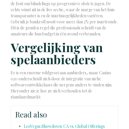
de fout om blindelings op progressieve slots te jagen. De
echte winst zit in de live sectie, waar de marge van het huis
transparanter is en de inzetmogelijkheden variëren.
Gebruik je bankroll nooit voor meer dan 2% per inzetronde.
Dit is de gouden regel die professionals scheidt van de
amateurs die hun budget in één avond verbranden.
Vergelijking van
spelaanbieders
Er is een enorme wildgroei aan aanbieders, maar Casino
020 onderscheidt zich door de integratie van niche
softwareontwikkelaars die nergens anders te vinden zijn.
Hieronder zie je hoe ze zich verhouden tot de
standaardmarkt:
Read also
LeoVegas Showdown: CA vs. Global Offerings