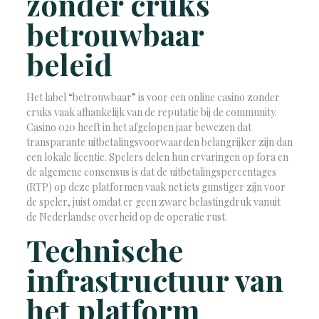
zonder cruks
betrouwbaar
beleid
Het label “betrouwbaar” is voor een online casino zonder
cruks vaak afhankelijk van de reputatie bij de community.
Casino 020 heeft in het afgelopen jaar bewezen dat
transparante uitbetalingsvoorwaarden belangrijker zijn dan
een lokale licentie. Spelers delen hun ervaringen op fora en
de algemene consensus is dat de uitbetalingspercentages
(RTP) op deze platformen vaak net iets gunstiger zijn voor
de speler, juist omdat er geen zware belastingdruk vanuit
de Nederlandse overheid op de operatie rust.
Technische
infrastructuur van
het platform