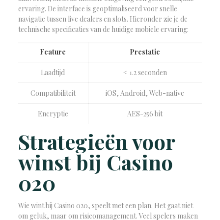
ervaring. De interface is geoptimaliseerd voor snelle
navigatie tussen live dealers en slots. Hieronder zie je de
technische specificaties van de huidige mobiele ervaring:
Feature
Prestatie
Laadtijd
< 1.2 seconden
Compatibiliteit
iOS, Android, Web-native
Encryptie
AES-256 bit
Strategieën voor
winst bij Casino
020
Wie wint bij Casino 020, speelt met een plan. Het gaat niet
om geluk, maar om risicomanagement. Veel spelers maken