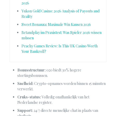
2026
Yukon Gold Casino: 2026 Analysis of Payouts and
Reality
Sweet Bonanza: Maximale Win Kansen 2026
Betandplay im Praxistest: Was Spieler 2026 wissen
müssen
Peachy Games Review: Is This UK Casino Worth
Your Bankroll?
Bonusstructuur:
020 biedt 30% hogere
stortingsbonussen.
Snelheid:
Crypto-opnames worden binnen 15 minuten
verwerkt.
Cruks-status:
Volledig onafhankelijk van het
Nederlandse register.
Support:
24/7 directe menselijke chat in plaats van
chatbots.