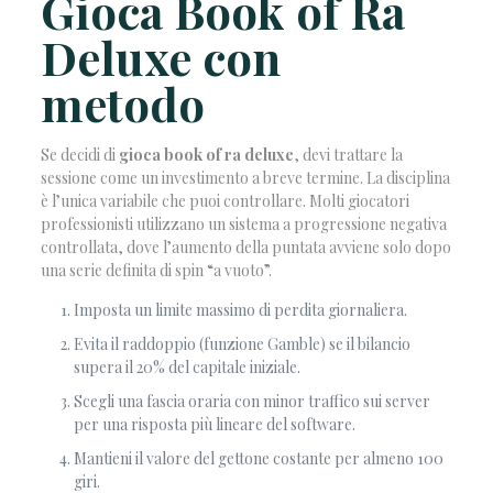
Gioca Book of Ra
Deluxe con
metodo
Se decidi di
gioca book of ra deluxe
, devi trattare la
sessione come un investimento a breve termine. La disciplina
è l’unica variabile che puoi controllare. Molti giocatori
professionisti utilizzano un sistema a progressione negativa
controllata, dove l’aumento della puntata avviene solo dopo
una serie definita di spin “a vuoto”.
Imposta un limite massimo di perdita giornaliera.
Evita il raddoppio (funzione Gamble) se il bilancio
supera il 20% del capitale iniziale.
Scegli una fascia oraria con minor traffico sui server
per una risposta più lineare del software.
Mantieni il valore del gettone costante per almeno 100
giri.