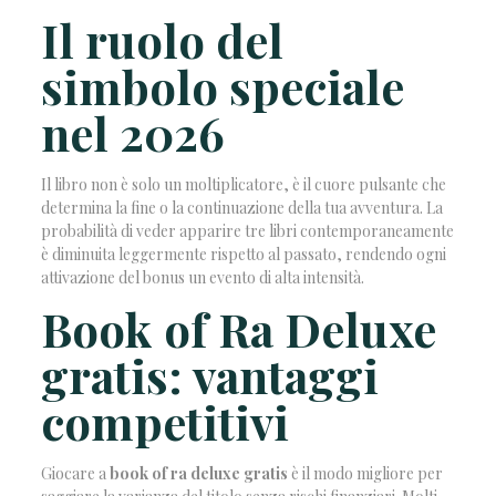
Il ruolo del
simbolo speciale
nel 2026
Il libro non è solo un moltiplicatore, è il cuore pulsante che
determina la fine o la continuazione della tua avventura. La
probabilità di veder apparire tre libri contemporaneamente
è diminuita leggermente rispetto al passato, rendendo ogni
attivazione del bonus un evento di alta intensità.
Book of Ra Deluxe
gratis: vantaggi
competitivi
Giocare a
book of ra deluxe gratis
è il modo migliore per