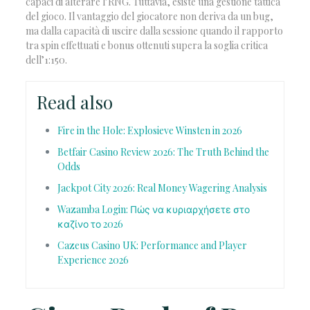
capaci di alterare l’RNG. Tuttavia, esiste una gestione tattica
del gioco. Il vantaggio del giocatore non deriva da un bug,
ma dalla capacità di uscire dalla sessione quando il rapporto
tra spin effettuati e bonus ottenuti supera la soglia critica
dell’1:150.
Read also
Fire in the Hole: Explosieve Winsten in 2026
Betfair Casino Review 2026: The Truth Behind the
Odds
Jackpot City 2026: Real Money Wagering Analysis
Wazamba Login: Πώς να κυριαρχήσετε στο
καζίνο το 2026
Cazeus Casino UK: Performance and Player
Experience 2026