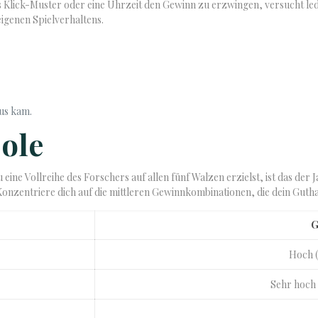
 Klick-Muster oder eine Uhrzeit den Gewinn zu erzwingen, versucht ledi
 eigenen Spielverhaltens.
us kam.
ole
ine Vollreihe des Forschers auf allen fünf Walzen erzielst, ist das der J
t. Konzentriere dich auf die mittleren Gewinnkombinationen, die dein G
G
Hoch (
Sehr hoch 