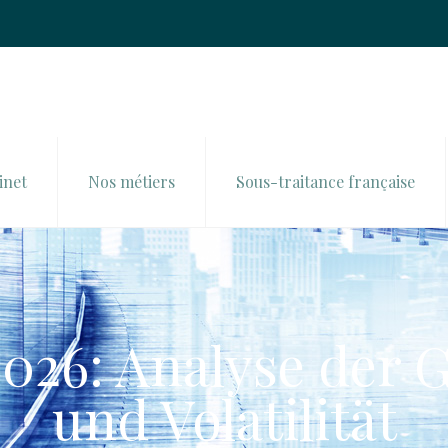
inet
Nos métiers
Sous-traitance française
2026: Analyse der
und Volatilität