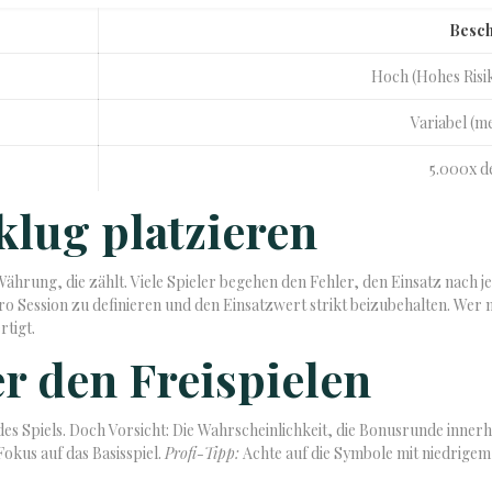
Besch
Hoch (Hohes Risi
Variabel (me
5.000x d
klug platzieren
e Währung, die zählt. Viele Spieler begehen den Fehler, den Einsatz nach j
pro Session zu definieren und den Einsatzwert strikt beizubehalten. Wer mi
tigt.
r den Freispielen
s Spiels. Doch Vorsicht: Die Wahrscheinlichkeit, die Bonusrunde innerhal
 Fokus auf das Basisspiel.
Profi-Tipp:
Achte auf die Symbole mit niedrigem 