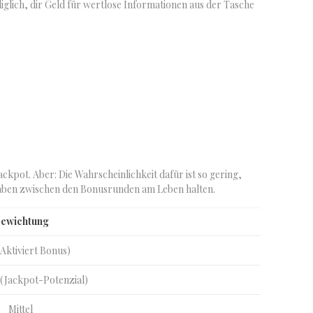
glich, dir Geld für wertlose Informationen aus der Tasche
ackpot. Aber: Die Wahrscheinlichkeit dafür ist so gering,
uthaben zwischen den Bonusrunden am Leben halten.
ewichtung
Aktiviert Bonus)
(Jackpot-Potenzial)
Mittel