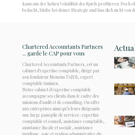
kann aus der hohen Volatilität des Spiels profitieren. Doch o
bedacht, bleibe bei deiner Strategie und lass dich nicht von
Actua
Chartered Accountants Partners
... garde le CAP pour vous
Chartered Accountants Partners, est un
cabinet d'expertise comptable, dirigé par
son fondateur Moneim TAIEB, expert
comptable tunisien.
Notre cabinet d'expertise comptable
accompagne ses clients dans le cadre des
missions d'audit et de consulting. On offre
aux entreprises ainsi qu’à leurs dirigeants
une large panoplie de services : expertise
comptable et conseil, assistance comptable,
assistance fiscale et sociale, assistance
juridique, paie et gestion administrative du