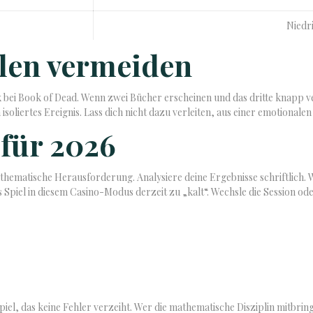
Niedri
llen vermeiden
 bei Book of Dead. Wenn zwei Bücher erscheinen und das dritte knapp ve
in isoliertes Ereignis. Lass dich nicht dazu verleiten, aus einer emotiona
 für 2026
mathematische Herausforderung. Analysiere deine Ergebnisse schriftlich. 
s Spiel in diesem Casino-Modus derzeit zu „kalt“. Wechsle die Session od
iel, das keine Fehler verzeiht. Wer die mathematische Disziplin mitbringt