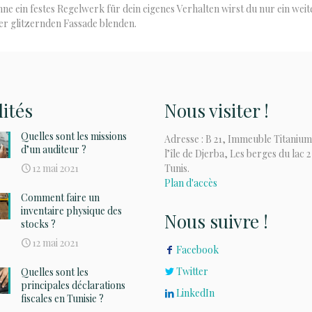
hne ein festes Regelwerk für dein eigenes Verhalten wirst du nur ein weite
 der glitzernden Fassade blenden.
lités
Nous visiter !
Quelles sont les missions
Adresse : B 21, Immeuble Titanium
d’un auditeur ?
l’île de Djerba, Les berges du lac 2
12 mai 2021
Tunis.
Plan d'accès
Comment faire un
inventaire physique des
Nous suivre !
stocks ?
12 mai 2021
Facebook
Twitter
Quelles sont les
principales déclarations
LinkedIn
fiscales en Tunisie ?