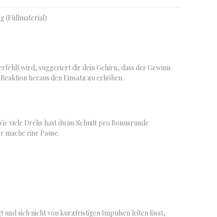
g (Füllmaterial)
rfehlt wird, suggeriert dir dein Gehirn, dass der Gewinn
len Reaktion heraus den Einsatz zu erhöhen.
Wie viele Drehs hast du im Schnitt pro Bonusrunde
er mache eine Pause.
 und sich nicht von kurzfristigen Impulsen leiten lässt,