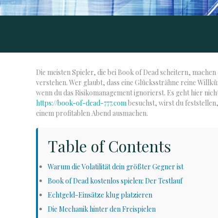
Die meisten Spieler, die bei Book of Dead scheitern, mache
verstehen. Wer glaubt, dass eine Glückssträhne reine Willkür
wenn du das Risikomanagement ignorierst. Es geht hier nich
https://book-of-dead-777.com
besuchst, wirst du feststelle
einem profitablen Abend ausmachen.
Table of Contents
Warum die Volatilität dein größter Gegner ist
Book of Dead kostenlos spielen: Der Testlauf
Echtgeld-Einsätze klug platzieren
Die Mechanik hinter den Freispielen