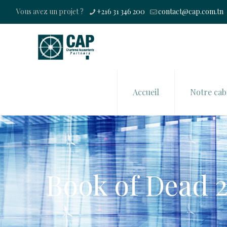
Vous avez un projet ?
+216 31 346 200
contact@cap.com.tn
Accueil
Notre cab
Book of Dead 