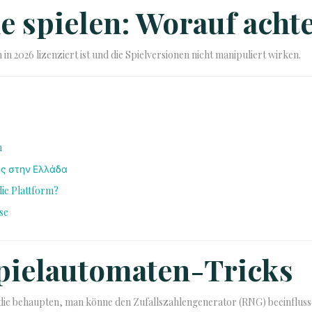
e spielen: Worauf acht
m in 2026 lizenziert ist und die Spielversionen nicht manipuliert wirken.
m
τες στην Ελλάδα
die Plattform?
se
pielautomaten-Tricks
 die behaupten, man könne den Zufallszahlengenerator (RNG) beeinflussen