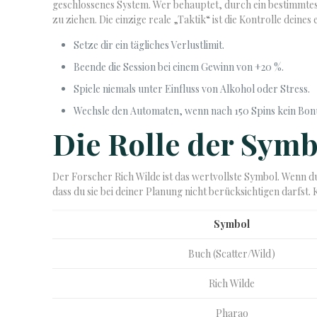
geschlossenes System. Wer behauptet, durch ein bestimmtes
zu ziehen. Die einzige reale „Taktik“ ist die Kontrolle deines
Setze dir ein tägliches Verlustlimit.
Beende die Session bei einem Gewinn von +20 %.
Spiele niemals unter Einfluss von Alkohol oder Stress.
Wechsle den Automaten, wenn nach 150 Spins kein Bon
Die Rolle der Symb
Der Forscher Rich Wilde ist das wertvollste Symbol. Wenn du e
dass du sie bei deiner Planung nicht berücksichtigen darfs
Symbol
Buch (Scatter/Wild)
Rich Wilde
Pharao