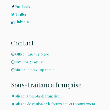
Facebook
Twitter
LinkedIn
Contact
Office: +216 31 346 200
Fax: +216 71 192 112
Mail : contact@cap.com.tn
Sous-traitance française
Mission Comptable française
Mission de gestion de la facturation et recouvrement