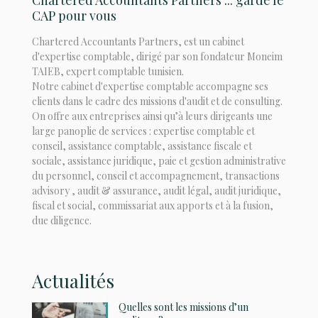
Chartered Accountants Partners ... garde le
CAP pour vous
Chartered Accountants Partners, est un cabinet
d'expertise comptable, dirigé par son fondateur Moneim
TAIEB, expert comptable tunisien.
Notre cabinet d'expertise comptable accompagne ses
clients dans le cadre des missions d'audit et de consulting.
On offre aux entreprises ainsi qu’à leurs dirigeants une
large panoplie de services : expertise comptable et
conseil, assistance comptable, assistance fiscale et
sociale, assistance juridique, paie et gestion administrative
du personnel, conseil et accompagnement, transactions
advisory , audit & assurance, audit légal, audit juridique,
fiscal et social, commissariat aux apports et à la fusion,
due diligence.
Actualités
Quelles sont les missions d’un