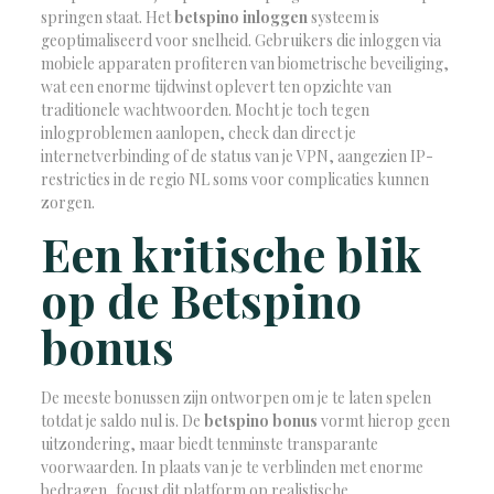
springen staat. Het
betspino inloggen
systeem is
geoptimaliseerd voor snelheid. Gebruikers die inloggen via
mobiele apparaten profiteren van biometrische beveiliging,
wat een enorme tijdwinst oplevert ten opzichte van
traditionele wachtwoorden. Mocht je toch tegen
inlogproblemen aanlopen, check dan direct je
internetverbinding of de status van je VPN, aangezien IP-
restricties in de regio NL soms voor complicaties kunnen
zorgen.
Een kritische blik
op de Betspino
bonus
De meeste bonussen zijn ontworpen om je te laten spelen
totdat je saldo nul is. De
betspino bonus
vormt hierop geen
uitzondering, maar biedt tenminste transparante
voorwaarden. In plaats van je te verblinden met enorme
bedragen, focust dit platform op realistische