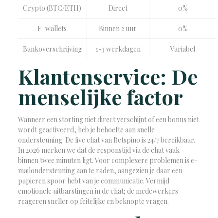
Crypto (BTC/ETH)
Direct
0%
E-wallets
Binnen 2 uur
0%
Bankoverschrijving
1-3 werkdagen
Variabel
Klantenservice: De
menselijke factor
Wanneer een storting niet direct verschijnt of een bonus niet
wordt geactiveerd, heb je behoefte aan snelle
ondersteuning. De live chat van Betspino is 24/7 bereikbaar.
In 2026 merken we dat de responstijd via de chat vaak
binnen twee minuten ligt. Voor complexere problemen is e-
mailondersteuning aan te raden, aangezien je daar een
papieren spoor hebt van je communicatie. Vermijd
emotionele uitbarstingen in de chat; de medewerkers
reageren sneller op feitelijke en beknopte vragen.