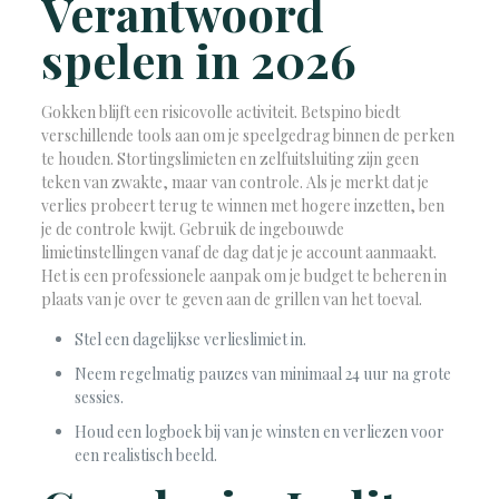
Verantwoord
spelen in 2026
Gokken blijft een risicovolle activiteit. Betspino biedt
verschillende tools aan om je speelgedrag binnen de perken
te houden. Stortingslimieten en zelfuitsluiting zijn geen
teken van zwakte, maar van controle. Als je merkt dat je
verlies probeert terug te winnen met hogere inzetten, ben
je de controle kwijt. Gebruik de ingebouwde
limietinstellingen vanaf de dag dat je je account aanmaakt.
Het is een professionele aanpak om je budget te beheren in
plaats van je over te geven aan de grillen van het toeval.
Stel een dagelijkse verlieslimiet in.
Neem regelmatig pauzes van minimaal 24 uur na grote
sessies.
Houd een logboek bij van je winsten en verliezen voor
een realistisch beeld.