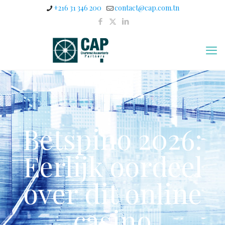
+216 31 346 200
contact@cap.com.tn
Betspino 2026:
Eerlijk oordeel
over dit online
casino