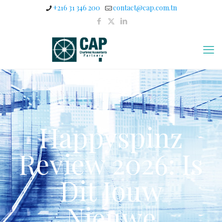
+216 31 346 200
contact@cap.com.tn
Happyspinz
Review 2026: Is
Dit Jouw
Nieuwe