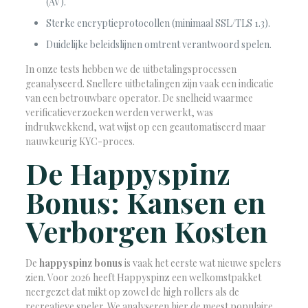
(AV).
Sterke encryptieprotocollen (minimaal SSL/TLS 1.3).
Duidelijke beleidslijnen omtrent verantwoord spelen.
In onze tests hebben we de uitbetalingsprocessen
geanalyseerd. Snellere uitbetalingen zijn vaak een indicatie
van een betrouwbare operator. De snelheid waarmee
verificatieverzoeken werden verwerkt, was
indrukwekkend, wat wijst op een geautomatiseerd maar
nauwkeurig KYC-proces.
De Happyspinz
Bonus: Kansen en
Verborgen Kosten
De
happyspinz bonus
is vaak het eerste wat nieuwe spelers
zien. Voor 2026 heeft Happyspinz een welkomstpakket
neergezet dat mikt op zowel de high rollers als de
recreatieve speler. We analyseren hier de meest populaire