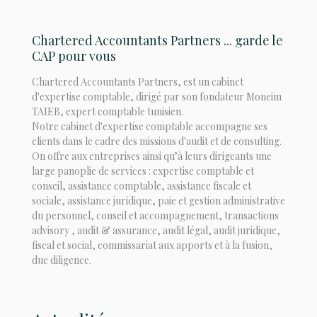
Chartered Accountants Partners ... garde le
CAP pour vous
Chartered Accountants Partners, est un cabinet
d'expertise comptable, dirigé par son fondateur Moneim
TAIEB, expert comptable tunisien.
Notre cabinet d'expertise comptable accompagne ses
clients dans le cadre des missions d'audit et de consulting.
On offre aux entreprises ainsi qu’à leurs dirigeants une
large panoplie de services : expertise comptable et
conseil, assistance comptable, assistance fiscale et
sociale, assistance juridique, paie et gestion administrative
du personnel, conseil et accompagnement, transactions
advisory , audit & assurance, audit légal, audit juridique,
fiscal et social, commissariat aux apports et à la fusion,
due diligence.