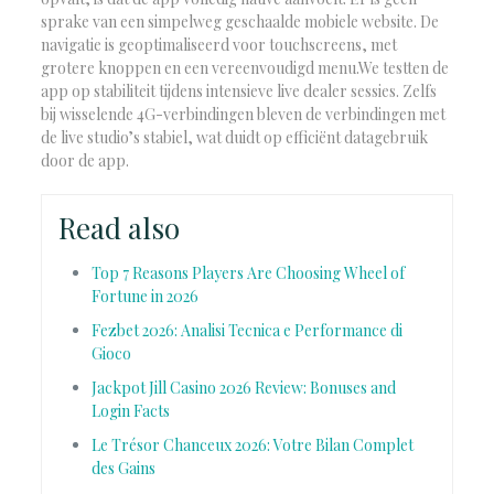
sprake van een simpelweg geschaalde mobiele website. De
navigatie is geoptimaliseerd voor touchscreens, met
grotere knoppen en een vereenvoudigd menu.We testten de
app op stabiliteit tijdens intensieve live dealer sessies. Zelfs
bij wisselende 4G-verbindingen bleven de verbindingen met
de live studio’s stabiel, wat duidt op efficiënt datagebruik
door de app.
Read also
Top 7 Reasons Players Are Choosing Wheel of
Fortune in 2026
Fezbet 2026: Analisi Tecnica e Performance di
Gioco
Jackpot Jill Casino 2026 Review: Bonuses and
Login Facts
Le Trésor Chanceux 2026: Votre Bilan Complet
des Gains