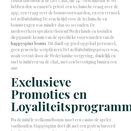
contactmethode is de Live Chat, die 24/7 beschikbaar is. We
hebben drie scenario’s getest: een technische vraag over de
app, een vraag over de bonusvoorwaarden, en een verzoek
tot zelfuitsluiting.De reactietijd voor de technische en
bonusvragen was minder dan 90 seconden. De
medewerkers spraken vloeiend Nederlands en toonden
diepgaande kennis van de specifieke voorwaarden van de
happyspinz bonus
. Dit duidt op goed opgeleid personeel,
geen generieke scriptlezers.Het zelfuitsluitingsproces was,
zoals vereist door de Nederlandse wetgeving, duidelijk en
snel te initiëren via de chat, met een bevestiging binnen een
uur.
Exclusieve
Promoties en
Loyaliteitsprogram
Na de initiële welkomstbonus moet een casino de speler
vasthouden. Happyspinz doet dit met een gestructureerd