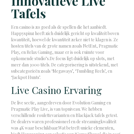
Innovatieve Live
Tafels
Een casino is zo goed als de spellen die het aanbiedt.
Happyspinz heeft zich duidelijk gericht op kwaliteit boven
kwantiteit, hoewel de kwantiteit zeker niet te klagen is. Ze
hosten titels van de grote namen zoals NetEnt, Pragmatic
Play, en Relax Gaming, maar er is ook ruimte voor
opkomende studio’s.De focus ligt duidelijk op slots, met
meer dan 3000 titels. De categorisering is uitstekend, met
subcategorieën zoals ‘Megaways’, ‘Tumbling Reels’, en
‘Jackpot Hunts’.
Live Casino Ervaring
De live sectie, aangedreven door Evolution Gaming en
Pragmatic Play Live, is van topniveau. We hebben
verschillende roulettevarianten en Blackjack tafels getest.
De dealers waren professioneel en de streamingkwaliteit
was 4K waar beschikbaar.Wat betreft unieke elementen,