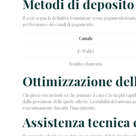
Metodi di deposito 
Il 2026 segna la definitiva transizione verso pagamenti istantan
performance dei canali di pagamento:
Canale
E-Wallet
Bonifico Bancario
Ottimizzazione dell
Chi gioca con metodo sa che puntare a caso è la via più rapida
dalla precisione delle quote offerte. La stabilità del sistema
repentinamente durante l’inserimento.
Assistenza tecnica 