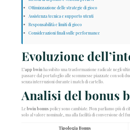
Ottimizzazione delle strategie di gioco
Assistenza tecnica e supporto utenti
Responsabilità e limiti di gioco
Considerazioni finali sulle performance
Evoluzione dell’int
L’
app bwin
ha subìto una trasformazione radicale negli ultimi
passare dal portafoglio alle scommesse piazzate con soli due 
senza interruzioni durante i match di cartello.
Analisi del bonus 
Le
bwin bonus
policy sono cambiate. Non parliamo più di cif
solo al valore nominale, ma alla facilità di conversione del 
Tipologia Bonus