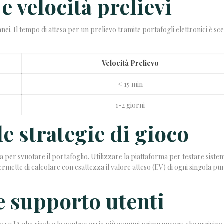
e velocità prelievi
ei. Il tempo di attesa per un prelievo tramite portafogli elettronici è sces
Velocità Prelievo
< 15 min
1-2 giorni
e strategie di gioco
 per svuotare il portafoglio. Utilizzare la piattaforma per testare sistem
 permette di calcolare con esattezza il valore atteso (EV) di ogni singola
e supporto utenti