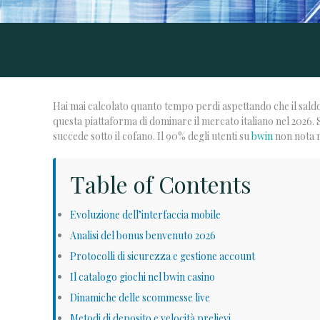
Hai mai calcolato quanto tempo perdi aspettando che il saldo
questa piattaforma di dominare il mercato italiano nel 2026. 
succede sotto il cofano. Il 90% degli utenti su
bwin
non nota n
Table of Contents
Evoluzione dell’interfaccia mobile
Analisi del bonus benvenuto 2026
Protocolli di sicurezza e gestione account
Il catalogo giochi nel bwin casino
Dinamiche delle scommesse live
Metodi di deposito e velocità prelievi