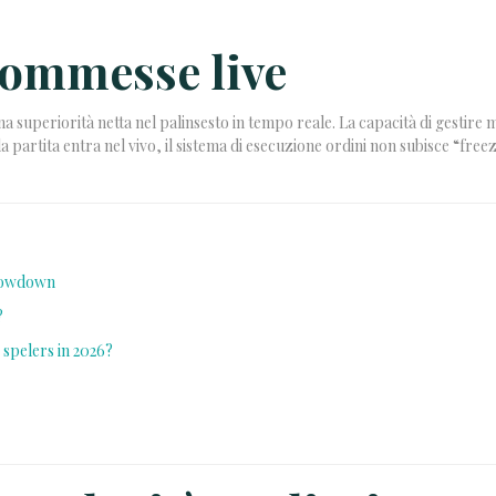
commesse live
na superiorità netta nel palinsesto in tempo reale. La capacità di gestire
 la partita entra nel vivo, il sistema di esecuzione ordini non subisce “f
Showdown
?
spelers in 2026?