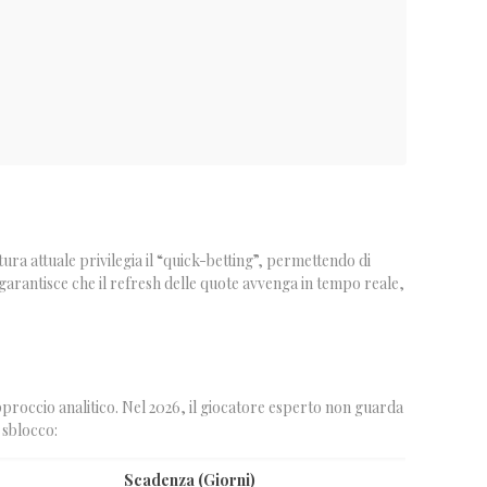
ura attuale privilegia il “quick-betting”, permettendo di
 garantisce che il refresh delle quote avvenga in tempo reale,
proccio analitico. Nel 2026, il giocatore esperto non guarda
 sblocco:
Scadenza (Giorni)