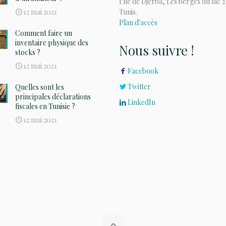
l’île de Djerba, Les berges du lac 2
12 mai 2021
Tunis.
Plan d'accès
Comment faire un
inventaire physique des
Nous suivre !
stocks ?
12 mai 2021
Facebook
Twitter
Quelles sont les
principales déclarations
LinkedIn
fiscales en Tunisie ?
12 mai 2021