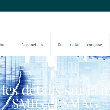
inet
Nos métiers
Sous-traitance française
 les détails sur la 
SMIG et SMAG