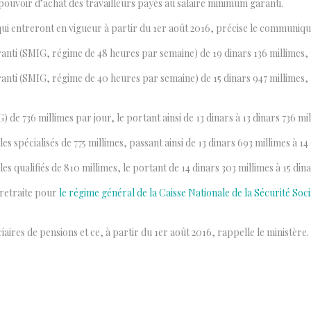
 pouvoir d’achat des travailleurs payés au salaire minimum garanti.
ui entreront en vigueur à partir du 1er août 2016, précise le communiqu
ti (SMIG, régime de 48 heures par semaine) de 19 dinars 136 millimes, pa
ti (SMIG, régime de 40 heures par semaine) de 15 dinars 947 millimes, pa
e 736 millimes par jour, le portant ainsi de 13 dinars à 13 dinars 736 mi
 spécialisés de 775 millimes, passant ainsi de 13 dinars 693 millimes à 14
 qualifiés de 810 millimes, le portant de 14 dinars 303 millimes à 15 dina
 retraite pour
le régime général de la Caisse Nationale de la Sécurité Soci
aires de pensions et ce, à partir du 1er août 2016, rappelle le ministère.