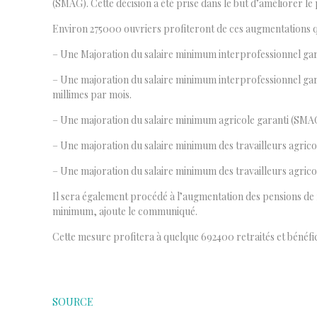
(SMAG). Cette décision a été prise dans le but d’améliorer le
Environ 275000 ouvriers profiteront de ces augmentations q
– Une Majoration du salaire minimum interprofessionnel garan
– Une majoration du salaire minimum interprofessionnel garan
millimes par mois.
– Une majoration du salaire minimum agricole garanti (SMAG) d
– Une majoration du salaire minimum des travailleurs agricoles
– Une majoration du salaire minimum des travailleurs agricoles
Il sera également procédé à l’augmentation des pensions de
minimum, ajoute le communiqué.
Cette mesure profitera à quelque 692400 retraités et bénéfici
SOURCE