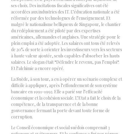
ses choix. Des incitations fiscales significatives ont été
accordées aux industries des IT. L’éducation nationale a été
réformée par des technologues de l’enseignement. Et
malgré le nationalisme belliqueux de Singapour, le chantier
du redéploiement a été piloté par des expertises
américaines, allemandes et anglaises. Une stratégie pour le
plein emploi a été adoptée. Les salaires ont tous été relevés
de 20% de sorte à orienter les investisseurs vers les secteurs
à haute valeur ajoutée, seuls capables d’absorber les hauts
salaires. Le slogan était “Défendre le revenu, pas l’emploi“.
Et l’alchimie a encore opéré.
La Suède, à son tour, a eu à opérer un scénario complexe et
difficile à appliquer, après l’effondrement de son système
bancaire en 1991-1992. Elle a parié sur l’efficacité
économique et la cohésion sociale. L’Etat a fait le choix de la
compétence, de la transparence et de la bonne
gouvernance fermant la porte devant toute forme de
corruption.
Le Conseil économique et social suédois comprenait 3
nationaux et 37 étrangers. Et la confiance a fini par régner.