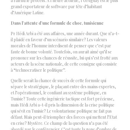
a ralenti le process. A l’heure actuelle, l’Uruguay est le plus
grand exportateur de software par tête d’habitant
d’Amérique Latine.
Dans l’attente d’une formule de choc, tunisienne
Pr Hédi Arbi a été aux affaires, une année durant. Que n’a-t-
il plaidé en faveur d’un scénario similaire? Les valeurs
morales de l’homme interdisent de penser que c’est par
faute de bonne volonté. Toutefois, on aurait aimé qu’il se
prononce sur les chances de réussite, lui qui s’est frotté aux
acteurs de la scène nationale, de cette consigne qui consiste
à “technocratiser le politique’’.
Quelle serait la chance de succès de cette formule qui
sépare le stratégique, le plaçant entre des mains expertes,
et l’opérationnel, le confiant au système politique, en
Tunisie? Toute cette ingénierie tactique est fort précieuse,
mais Hédi Arbi a-t-il pris la dimension de la crise politique
qui sévit en Tunisie? Le volontarisme politique ne fait pas
défaut. Mais peut-il triompher des forces qui mettent l’Etat
en crise? Mystère. Ce champ de la question n’a pas été
abordé par le conférencier. C’est toute la zone d’ombre de