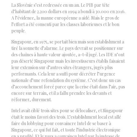
La Slovénie s’est redressée en un an. Le PIB par tête
d’habitant de 2.200 dollars en 1994 a bondi à 30.000 en 2016.
A l’évidence, la manne européenne a aidé. Mais le gros de
l’effort a été consenti par les classes laborieuses et le bon
peuple.
Singapour, en 1975, se portait bien mais son establishment a
tiré la sonnette d’alarme. Le pays devrait se positionner sur
des chaînes à haute valeur ajoutée, a-t-il jugé. Les IDE n’ont
pas déserté Singapour mais les investisseurs établis faisaient
leur extension sur d’autres sites étrangers, jugés plus
performants. Cela leur a suffi pour décréter l’urgence
nationale d’une refondation du système. C’est donc un cas
d’accouchement forcé parce que la crise était dans l’air, pas
encore sur terrain, et il a fallu prendre les devants et
réformer, durement.
Intel avait ciblé trois sites pour se délocaliser, et Singapour
était le moins favori des trois. L’establishment local est allé
faire du lobbying pour convaincre Intel de se baser à
Singapour, ce qui fut fait, et toute l’industrie électronique
en a profité. Et le pays a convaincu Intel par la justesse de