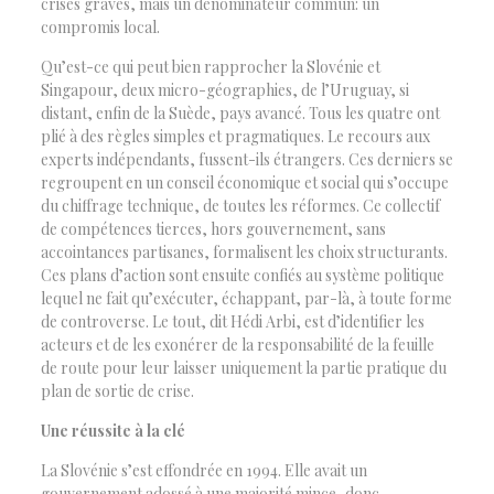
crises graves, mais un dénominateur commun: un
compromis local.
Qu’est-ce qui peut bien rapprocher la Slovénie et
Singapour, deux micro-géographies, de l’Uruguay, si
distant, enfin de la Suède, pays avancé. Tous les quatre ont
plié à des règles simples et pragmatiques. Le recours aux
experts indépendants, fussent-ils étrangers. Ces derniers se
regroupent en un conseil économique et social qui s’occupe
du chiffrage technique, de toutes les réformes. Ce collectif
de compétences tierces, hors gouvernement, sans
accointances partisanes, formalisent les choix structurants.
Ces plans d’action sont ensuite confiés au système politique
lequel ne fait qu’exécuter, échappant, par-là, à toute forme
de controverse. Le tout, dit Hédi Arbi, est d’identifier les
acteurs et de les exonérer de la responsabilité de la feuille
de route pour leur laisser uniquement la partie pratique du
plan de sortie de crise.
Une réussite à la clé
La Slovénie s’est effondrée en 1994. Elle avait un
gouvernement adossé à une majorité mince, donc