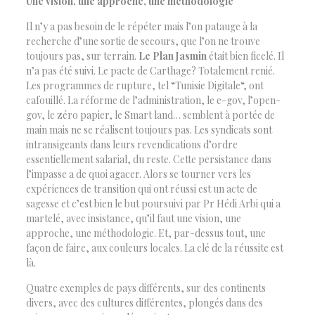
Une vision, une approche, une méthodologie
Il n’y a pas besoin de le répéter mais l’on patauge à la
recherche d’une sortie de secours, que l’on ne trouve
toujours pas, sur terrain.
Le Plan Jasmin
était bien ficelé. Il
n’a pas été suivi. Le pacte de Carthage? Totalement renié.
Les programmes de rupture, tel “Tunisie Digitale“, ont
cafouillé. La réforme de l’administration, le e-gov, l’open-
gov, le zéro papier, le Smart land… semblent à portée de
main mais ne se réalisent toujours pas. Les syndicats sont
intransigeants dans leurs revendications d’ordre
essentiellement salarial, du reste. Cette persistance dans
l’impasse a de quoi agacer. Alors se tourner vers les
expériences de transition qui ont réussi est un acte de
sagesse et c’est bien le but poursuivi par Pr Hédi Arbi qui a
martelé, avec insistance, qu’il faut une vision, une
approche, une méthodologie. Et, par-dessus tout, une
façon de faire, aux couleurs locales. La clé de la réussite est
là.
Quatre exemples de pays différents, sur des continents
divers, avec des cultures différentes, plongés dans des