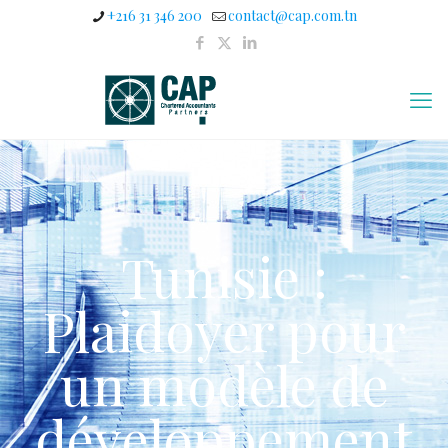
+216 31 346 200
contact@cap.com.tn
Tunisie :
Plaidoyer pour
un modèle de
développement