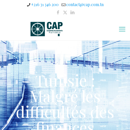
+216 31 346 200
contact@cap.com.tn
Tunisie :
Malgré les
difficultés des
finances