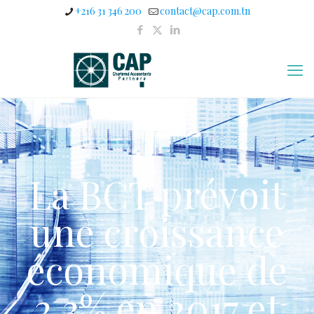
+216 31 346 200
contact@cap.com.tn
La BCT prévoit
une croissance
économique de
2,3% en 2017 et