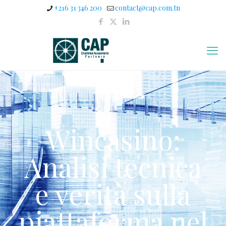
+216 31 346 200
contact@cap.com.tn
Wincasino:
Analisi tecnica
e verità sulla
piattaforma nel