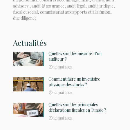
advisory , audit & assurance, audit légal, audit juridique,
fiscal et social, commissariat aux apports et à la fusion,
due diligence.
Actualités
Quelles sont les missions d’un
auditeur ?
12 mai 2021
Comment faire un inventaire
physique des stocks ?
12 mai 2021
Quelles sont les principales
déclarations fiscales en Tunisie ?
12 mai 2021