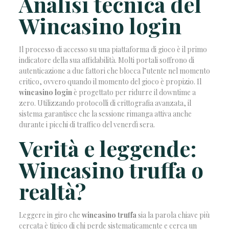
Analisi tecnica del
Wincasino login
Il processo di accesso su una piattaforma di gioco è il primo
indicatore della sua affidabilità. Molti portali soffrono di
autenticazione a due fattori che blocca l’utente nel momento
critico, ovvero quando il momento del gioco è propizio. Il
wincasino login
è progettato per ridurre il downtime a
zero. Utilizzando protocolli di crittografia avanzata, il
sistema garantisce che la sessione rimanga attiva anche
durante i picchi di traffico del venerdì sera.
Verità e leggende:
Wincasino truffa o
realtà?
Leggere in giro che
wincasino truffa
sia la parola chiave più
cercata è tipico di chi perde sistematicamente e cerca un