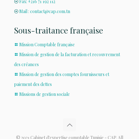
Fax: +216 71 192 112
Mail : contact@cap.com.tn
Sous-traitance française
Mission Comptable française
Mission de gestion de la facturation et recouvrement
des créances
Mission de gestion des comptes fournisseurs et
paiement des dettes
Missions de gestion sociale
© 2021 Cabinet d'expertise comptable Tunisie - CAP. All