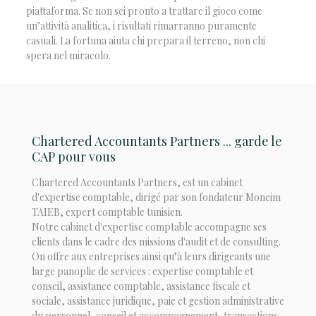
piattaforma. Se non sei pronto a trattare il gioco come
un’attività analitica, i risultati rimarranno puramente
casuali. La fortuna aiuta chi prepara il terreno, non chi
spera nel miracolo.
Chartered Accountants Partners ... garde le
CAP pour vous
Chartered Accountants Partners, est un cabinet
d'expertise comptable, dirigé par son fondateur Moneim
TAIEB, expert comptable tunisien.
Notre cabinet d'expertise comptable accompagne ses
clients dans le cadre des missions d'audit et de consulting.
On offre aux entreprises ainsi qu’à leurs dirigeants une
large panoplie de services : expertise comptable et
conseil, assistance comptable, assistance fiscale et
sociale, assistance juridique, paie et gestion administrative
du personnel, conseil et accompagnement, transactions