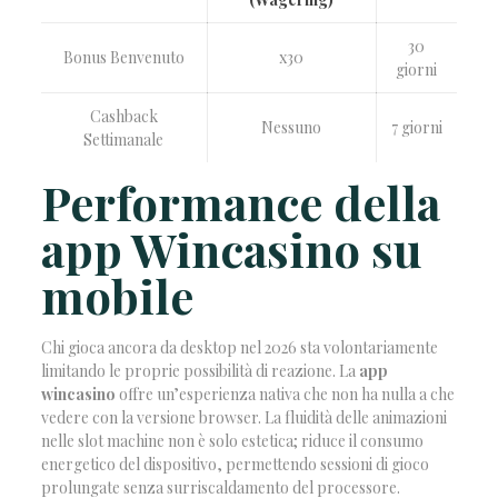
30
Bonus Benvenuto
x30
giorni
Cashback
Nessuno
7 giorni
Settimanale
Performance della
app Wincasino su
mobile
Chi gioca ancora da desktop nel 2026 sta volontariamente
limitando le proprie possibilità di reazione. La
app
wincasino
offre un’esperienza nativa che non ha nulla a che
vedere con la versione browser. La fluidità delle animazioni
nelle slot machine non è solo estetica; riduce il consumo
energetico del dispositivo, permettendo sessioni di gioco
prolungate senza surriscaldamento del processore.