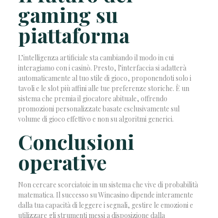
gaming su
piattaforma
L’intelligenza artificiale sta cambiando il modo in cui
interagiamo con i casinò. Presto, l’interfaccia si adatterà
automaticamente al tuo stile di gioco, proponendoti solo i
tavoli e le slot più affini alle tue preferenze storiche. È un
sistema che premia il giocatore abituale, offrendo
promozioni personalizzate basate esclusivamente sul
volume di gioco effettivo e non su algoritmi generici.
Conclusioni
operative
Non cercare scorciatoie in un sistema che vive di probabilità
matematica. Il successo su Wincasino dipende interamente
dalla tua capacità di leggere i segnali, gestire le emozioni e
utilizzare gli strumenti messi a disposizione dalla