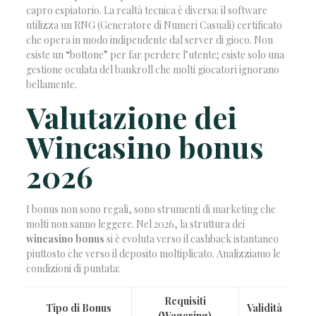
capro espiatorio. La realtà tecnica è diversa: il software
utilizza un RNG (Generatore di Numeri Casuali) certificato
che opera in modo indipendente dal server di gioco. Non
esiste un “bottone” per far perdere l’utente; esiste solo una
gestione oculata del bankroll che molti giocatori ignorano
bellamente.
Valutazione dei
Wincasino bonus
2026
I bonus non sono regali, sono strumenti di marketing che
molti non sanno leggere. Nel 2026, la struttura dei
wincasino bonus
si è evoluta verso il cashback istantaneo
piuttosto che verso il deposito moltiplicato. Analizziamo le
condizioni di puntata:
Requisiti
Tipo di Bonus
Validità
(Wagering)