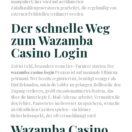
manipuliert; hier wird mit zertifizierten
Zufallszahlengeneratoren gearbeitet, die regelmäßig von
externen Prüfstellen verifiziert werden.
Der schnelle Weg
zum Wazamba
Casino Login
Zeit ist Geld, besonders wenn Live-Turniere starten. Der
wazamba casino login
Prozess ist auf maximale Effizienz
getrimmt. Wer bereits registriert ist, benötigt weniger als
fünf Sekunden, um in die Lobby zu gelangen. Sollten Sie den
Zugang verlieren, greift ein automatisiertes System, das
über die hinterlegte E-Mail-Adresse arbeitet. Vermeiden Sie
den Fehler, Passwörter im Browser zu speichern, wenn Sie
an öffentlichen Geräten spielen – ein kleiner
Sicherheitsaspekt, der oft vernachlässigt wird.
Wazamba Casino