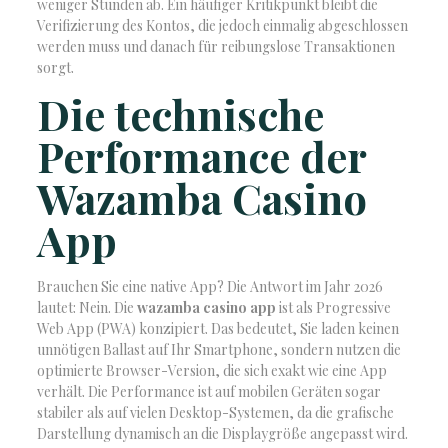
weniger Stunden ab. Ein häufiger Kritikpunkt bleibt die
Verifizierung des Kontos, die jedoch einmalig abgeschlossen
werden muss und danach für reibungslose Transaktionen
sorgt.
Die technische
Performance der
Wazamba Casino
App
Brauchen Sie eine native App? Die Antwort im Jahr 2026
lautet: Nein. Die
wazamba casino app
ist als Progressive
Web App (PWA) konzipiert. Das bedeutet, Sie laden keinen
unnötigen Ballast auf Ihr Smartphone, sondern nutzen die
optimierte Browser-Version, die sich exakt wie eine App
verhält. Die Performance ist auf mobilen Geräten sogar
stabiler als auf vielen Desktop-Systemen, da die grafische
Darstellung dynamisch an die Displaygröße angepasst wird.