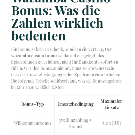
Bonus: Was die
Zahlen wirklich
bedeuten
Ein Bonus ist kein Geschenk, sondern ein Vertrag. Der
wazamba casino bonus
ist darauf ausgelegt, das
Spielvolumen zu erhöhen, nicht Ihr Bankkonto sofort zu
füllen. Wer den Bonus annimmt, muss sich bewusst sein,
dass die Umsatzbedingungen den Spielraum einschränken.
Die folgende Tabelle schlüsselt auf, was die Bonusangebote
im Jahr 2026 wirklich leisten:
Maximaler
Bonus-Typ
Umsatzbedingung
Einsatz
35x (Einzahlung +
Willkommensbonus
5,00 EUR
Bonus)