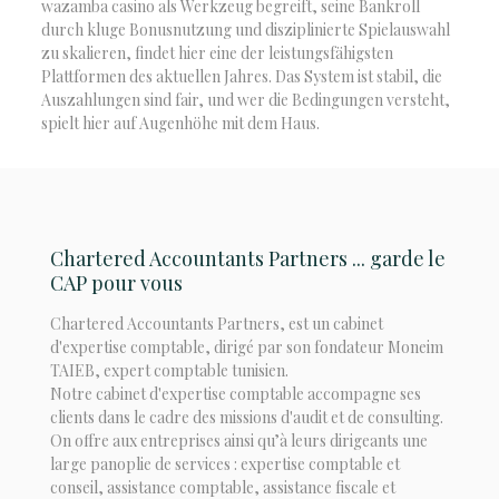
wazamba casino als Werkzeug begreift, seine Bankroll
durch kluge Bonusnutzung und disziplinierte Spielauswahl
zu skalieren, findet hier eine der leistungsfähigsten
Plattformen des aktuellen Jahres. Das System ist stabil, die
Auszahlungen sind fair, und wer die Bedingungen versteht,
spielt hier auf Augenhöhe mit dem Haus.
Chartered Accountants Partners ... garde le
CAP pour vous
Chartered Accountants Partners, est un cabinet
d'expertise comptable, dirigé par son fondateur Moneim
TAIEB, expert comptable tunisien.
Notre cabinet d'expertise comptable accompagne ses
clients dans le cadre des missions d'audit et de consulting.
On offre aux entreprises ainsi qu’à leurs dirigeants une
large panoplie de services : expertise comptable et
conseil, assistance comptable, assistance fiscale et