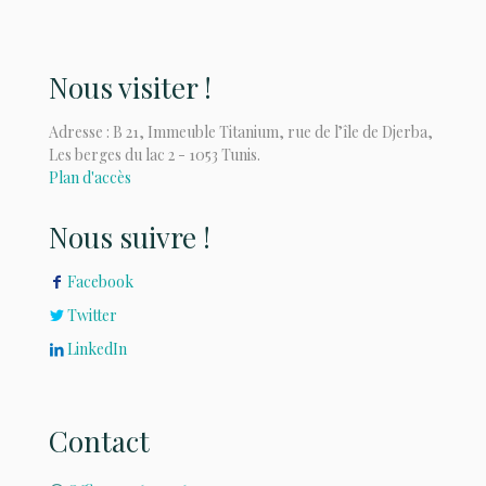
Nous visiter !
Adresse : B 21, Immeuble Titanium, rue de l’île de Djerba,
Les berges du lac 2 - 1053 Tunis.
Plan d'accès
Nous suivre !
Facebook
Twitter
LinkedIn
Contact