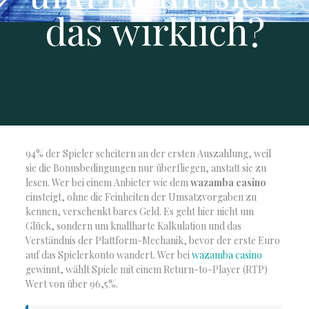
das wirklich?
94% der Spieler scheitern an der ersten Auszahlung, weil
sie die Bonusbedingungen nur überfliegen, anstatt sie zu
lesen. Wer bei einem Anbieter wie dem
wazamba casino
einsteigt, ohne die Feinheiten der Umsatzvorgaben zu
kennen, verschenkt bares Geld. Es geht hier nicht um
Glück, sondern um knallharte Kalkulation und das
Verständnis der Plattform-Mechanik, bevor der erste Euro
auf das Spielerkonto wandert. Wer bei
wazamba casino
gewinnt, wählt Spiele mit einem Return-to-Player (RTP)
Wert von über 96,5%.