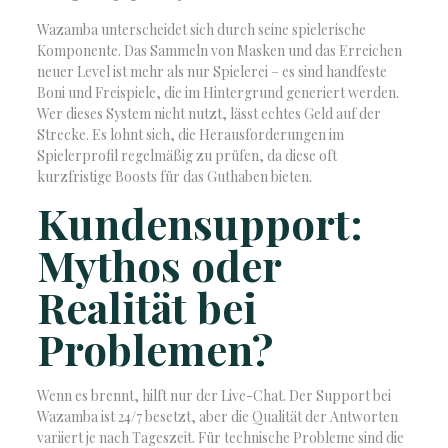
Wazamba unterscheidet sich durch seine spielerische
Komponente. Das Sammeln von Masken und das Erreichen
neuer Level ist mehr als nur Spielerei – es sind handfeste
Boni und Freispiele, die im Hintergrund generiert werden.
Wer dieses System nicht nutzt, lässt echtes Geld auf der
Strecke. Es lohnt sich, die Herausforderungen im
Spielerprofil regelmäßig zu prüfen, da diese oft
kurzfristige Boosts für das Guthaben bieten.
Kundensupport:
Mythos oder
Realität bei
Problemen?
Wenn es brennt, hilft nur der Live-Chat. Der Support bei
Wazamba ist 24/7 besetzt, aber die Qualität der Antworten
variiert je nach Tageszeit. Für technische Probleme sind die