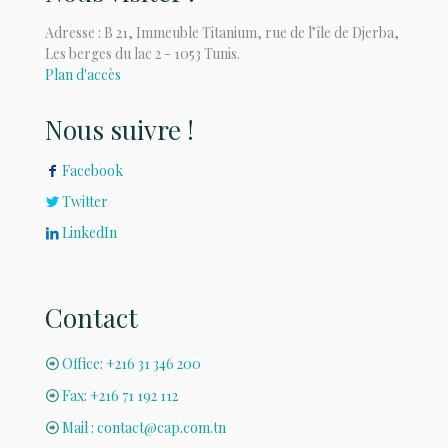
Adresse : B 21, Immeuble Titanium, rue de l’île de Djerba,
Les berges du lac 2 - 1053 Tunis.
Plan d'accès
Nous suivre !
Facebook
Twitter
LinkedIn
Contact
Office: +216 31 346 200
Fax: +216 71 192 112
Mail : contact@cap.com.tn