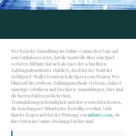
Wer bei jeder Einzahlung im Online-Casino drei Tage auf
sein Guthaben wartet, hat die Kontrolle über sein Spiel
verloren. MiFinity hat sich als einer der schnellsten
Zahlungsdienstleister etabliert, doch bei der Wahl der
richtigen E-Wallet trennt sich die Spreu vom Weizen. Wer
blind auf die erstbeste Zahlungsmethode vertraut, riskiert
unnötige Gebühren und blockierte Auszahlungen. Hier sind
die harten Fakten zu Sicherheit,
Transaktionsgeschwindigkeit und den versteckten Kosten,
die kein Support-Mitarbeiter freiwillig erwähnt. Viele
Spieler fragen sich bei der Nutzung von
mifinity1.com
, ob
ihre Daten im Casino-Dschungel sicher sind.