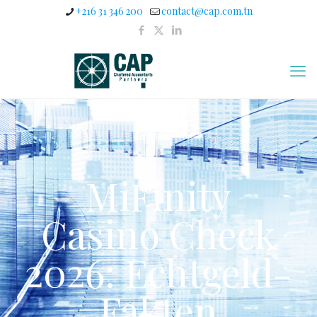
+216 31 346 200
contact@cap.com.tn
MiFinity
Casino Check
2026: Echtgeld-
Fakten