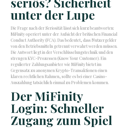
seriös? Sicherheit
unter der Lupe
Die Frage nach der Seriosität lässt sich kurz beantworten:
MiFinity operiert unter der Aufsicht der britischen Financial
Conduct Authority (FCA). Das bedeutet, dass Nutzergelder
von den Betriebsmitteln getrennt verwahrt werden müssen.
Die Antwort liegt in der Verschlüsselungstechnik und den
strengen KYC-Prozessen (Know Your Customer). Ein
regulierter Zahlungsanbieter wie MiFinity bietet im
Gegensatz zu anonymen Krypto-Transaktionen einen
klaren rechtlichen Rahmen, sollte es bei einer Casino-
Auszahlung tatsächlich einmal zu Problemen kommen.
Der MiFinity
Login: Schneller
Zugang zum Spiel