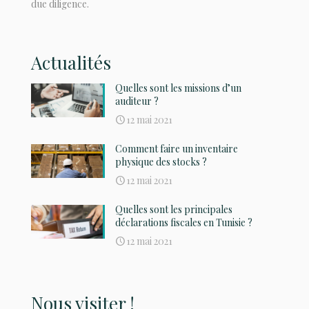
due diligence.
Actualités
Quelles sont les missions d’un
auditeur ?
12 mai 2021
Comment faire un inventaire
physique des stocks ?
12 mai 2021
Quelles sont les principales
déclarations fiscales en Tunisie ?
12 mai 2021
Nous visiter !