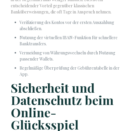
entscheidender Vorteil gegenüber klassischen
Banküberweisungen, die oft Tage in Anspruch nehmen.
Verifizierung des Kontos vor der ersten Auszahlung
abschließen.
Nutzung der virtuellen IBAN-Funktion für schnellere
Banktransfers.
Vermeidung von Währungswechseln durch Nutzung
passender Wallets.
Regelmäßige Überprüfung der Gebührentabelle in der
App.
Sicherheit und
Datenschutz beim
Online-
Glücksspiel