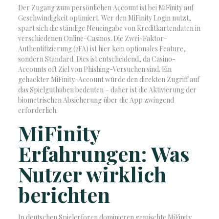
Der Zugang zum persönlichen Account ist bei MiFinity auf
Geschwindigkeit optimiert. Wer den MiFinity Login nutzt,
spart sich die ständige Neueingabe von Kreditkartendaten in
verschiedenen Online-Casinos. Die Zwei-Faktor-
Authentifizierung (2FA) ist hier kein optionales Feature,
sondern Standard. Dies ist entscheidend, da Casino-
Accounts oft Ziel von Phishing-Versuchen sind. Ein
gehackter MiFinity-Account würde den direkten Zugriff auf
das Spielguthaben bedeuten – daher ist die Aktivierung der
biometrischen Absicherung über die App zwingend
erforderlich.
MiFinity
Erfahrungen: Was
Nutzer wirklich
berichten
In deutschen Spielerforen dominieren gemischte MiFinity