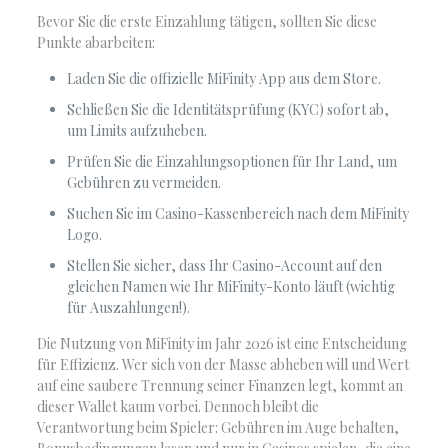
Bevor Sie die erste Einzahlung tätigen, sollten Sie diese
Punkte abarbeiten:
Laden Sie die offizielle MiFinity App aus dem Store.
Schließen Sie die Identitätsprüfung (KYC) sofort ab,
um Limits aufzuheben.
Prüfen Sie die Einzahlungsoptionen für Ihr Land, um
Gebühren zu vermeiden.
Suchen Sie im Casino-Kassenbereich nach dem MiFinity
Logo.
Stellen Sie sicher, dass Ihr Casino-Account auf den
gleichen Namen wie Ihr MiFinity-Konto läuft (wichtig
für Auszahlungen!).
Die Nutzung von MiFinity im Jahr 2026 ist eine Entscheidung
für Effizienz. Wer sich von der Masse abheben will und Wert
auf eine saubere Trennung seiner Finanzen legt, kommt an
dieser Wallet kaum vorbei. Dennoch bleibt die
Verantwortung beim Spieler: Gebühren im Auge behalten,