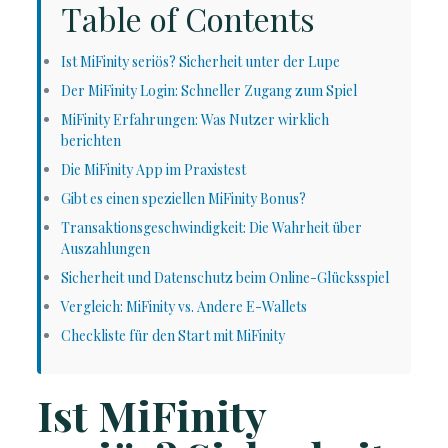
Table of Contents
Ist MiFinity seriös? Sicherheit unter der Lupe
Der MiFinity Login: Schneller Zugang zum Spiel
MiFinity Erfahrungen: Was Nutzer wirklich
berichten
Die MiFinity App im Praxistest
Gibt es einen speziellen MiFinity Bonus?
Transaktionsgeschwindigkeit: Die Wahrheit über
Auszahlungen
Sicherheit und Datenschutz beim Online-Glücksspiel
Vergleich: MiFinity vs. Andere E-Wallets
Checkliste für den Start mit MiFinity
Ist MiFinity