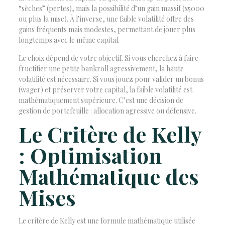
“sèches” (pertes), mais la possibilité d’un gain massif (x5000
ou plus la mise). À l’inverse, une faible volatilité offre des
gains fréquents mais modestes, permettant de jouer plus
longtemps avec le même capital.
Le choix dépend de votre objectif. Si vous cherchez à faire
fructifier une petite bankroll agressivement, la haute
volatilité est nécessaire. Si vous jouez pour valider un bonus
(wager) et préserver votre capital, la faible volatilité est
mathématiquement supérieure. C’est une décision de
gestion de portefeuille : allocation agressive ou défensive.
Le Critère de Kelly
: Optimisation
Mathématique des
Mises
Le critère de Kelly est une formule mathématique utilisée