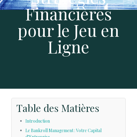
Financières
pour le Jeu en
Ligne
Table des Matières
Introduction
Le Bankroll Management : Votre Capital
d’Entreprise