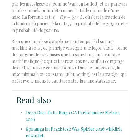
par les investisseurs (comme Warren Buffett) et les parieurs
professionnels pour déterminer la taille optimale d’une
mise. La formule est :
f = (bp – q) / b
, où
f
est la fraction de
la bankroll à parier,
b
la cote,
p
la probabilité de gagner et
q
la probabilité de perdre.
Bien que complexe à appliquer en temps réel sur une
machine à sous, ce principe enseigne une leçon vitale : on ne
doit augmenter ses mises que lorsque l’on a un avantage
mathématique (ce qui est rare au casino, sauf au comptage
de cartes ou avec certains bonus). Dans les autres cas, la
mise minimale ou constante (Flat Betting) est la stratégie qui
préserve le mieux le capital contre la ruine statistique.
Read also
Deep Dive: Delta Bingo CA Performance Metrics
2026
Spinanga im Praxistest: Was Spieler 2026 wirklich
erwartet