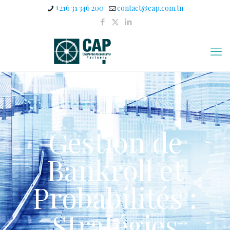
+216 31 346 200
contact@cap.com.tn
Gestion de
Bankroll et
Probabilités :
Stratégies