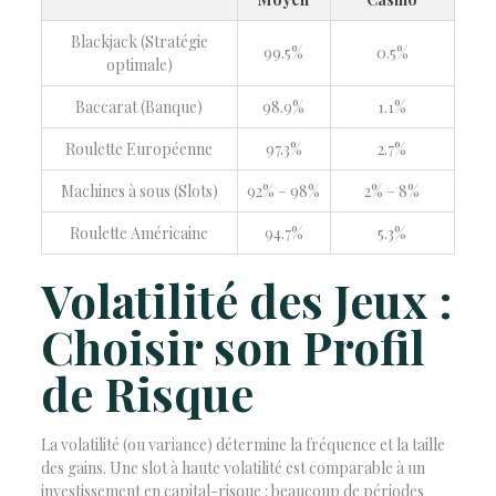
Blackjack (Stratégie
99.5%
0.5%
optimale)
Baccarat (Banque)
98.9%
1.1%
Roulette Européenne
97.3%
2.7%
Machines à sous (Slots)
92% – 98%
2% – 8%
Roulette Américaine
94.7%
5.3%
Volatilité des Jeux :
Choisir son Profil
de Risque
La volatilité (ou variance) détermine la fréquence et la taille
des gains. Une slot à haute volatilité est comparable à un
investissement en capital-risque : beaucoup de périodes