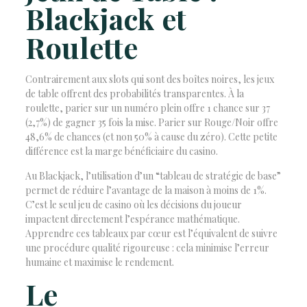
Blackjack et
Roulette
Contrairement aux slots qui sont des boîtes noires, les jeux
de table offrent des probabilités transparentes. À la
roulette, parier sur un numéro plein offre 1 chance sur 37
(2,7%) de gagner 35 fois la mise. Parier sur Rouge/Noir offre
48,6% de chances (et non 50% à cause du zéro). Cette petite
différence est la marge bénéficiaire du casino.
Au Blackjack, l’utilisation d’un “tableau de stratégie de base”
permet de réduire l’avantage de la maison à moins de 1%.
C’est le seul jeu de casino où les décisions du joueur
impactent directement l’espérance mathématique.
Apprendre ces tableaux par cœur est l’équivalent de suivre
une procédure qualité rigoureuse : cela minimise l’erreur
humaine et maximise le rendement.
Le