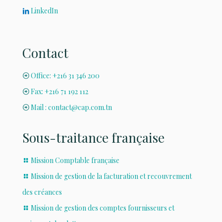
LinkedIn
Contact
Office: +216 31 346 200
Fax: +216 71 192 112
Mail : contact@cap.com.tn
Sous-traitance française
Mission Comptable française
Mission de gestion de la facturation et recouvrement
des créances
Mission de gestion des comptes fournisseurs et