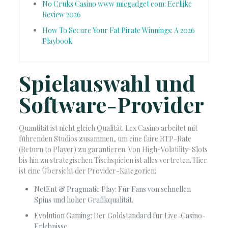
No Cruks Casino www micgadget com: Eerlijke
Review 2026
How To Secure Your Fat Pirate Winnings: A 2026
Playbook
Spielauswahl und
Software-Provider
Quantität ist nicht gleich Qualität. Lex Casino arbeitet mit
führenden Studios zusammen, um eine faire RTP-Rate
(Return to Player) zu garantieren. Von High-Volatility-Slots
bis hin zu strategischen Tischspielen ist alles vertreten. Hier
ist eine Übersicht der Provider-Kategorien:
NetEnt & Pragmatic Play: Für Fans von schnellen
Spins und hoher Grafikqualität.
Evolution Gaming: Der Goldstandard für Live-Casino-
Erlebnisse.