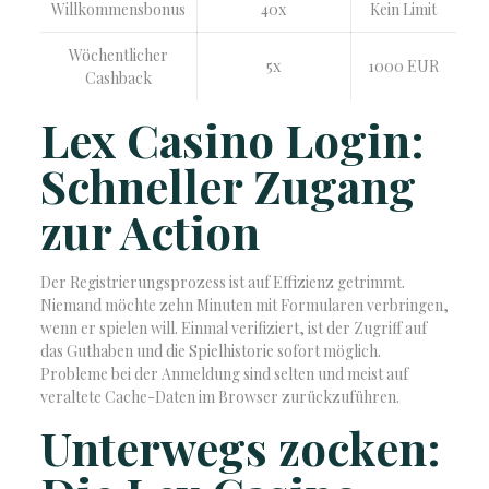
Willkommensbonus
40x
Kein Limit
Wöchentlicher
5x
1000 EUR
Cashback
Lex Casino Login:
Schneller Zugang
zur Action
Der Registrierungsprozess ist auf Effizienz getrimmt.
Niemand möchte zehn Minuten mit Formularen verbringen,
wenn er spielen will. Einmal verifiziert, ist der Zugriff auf
das Guthaben und die Spielhistorie sofort möglich.
Probleme bei der Anmeldung sind selten und meist auf
veraltete Cache-Daten im Browser zurückzuführen.
Unterwegs zocken: