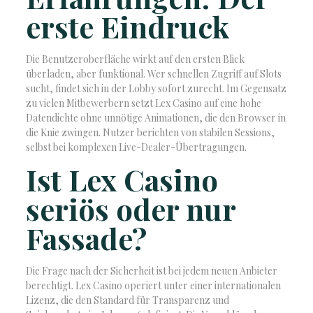
erste Eindruck
Die Benutzeroberfläche wirkt auf den ersten Blick
überladen, aber funktional. Wer schnellen Zugriff auf Slots
sucht, findet sich in der Lobby sofort zurecht. Im Gegensatz
zu vielen Mitbewerbern setzt Lex Casino auf eine hohe
Datendichte ohne unnötige Animationen, die den Browser in
die Knie zwingen. Nutzer berichten von stabilen Sessions,
selbst bei komplexen Live-Dealer-Übertragungen.
Ist Lex Casino
seriös oder nur
Fassade?
Die Frage nach der Sicherheit ist bei jedem neuen Anbieter
berechtigt. Lex Casino operiert unter einer internationalen
Lizenz, die den Standard für Transparenz und