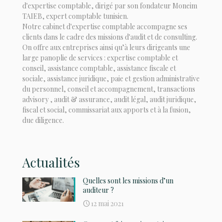
d'expertise comptable, dirigé par son fondateur Moneim
TAIEB, expert comptable tunisien.
Notre cabinet d'expertise comptable accompagne ses
clients dans le cadre des missions d'audit et de consulting.
On offre aux entreprises ainsi qu’à leurs dirigeants une
large panoplie de services : expertise comptable et
conseil, assistance comptable, assistance fiscale et
sociale, assistance juridique, paie et gestion administrative
du personnel, conseil et accompagnement, transactions
advisory , audit & assurance, audit légal, audit juridique,
fiscal et social, commissariat aux apports et à la fusion,
due diligence.
Actualités
Quelles sont les missions d’un
auditeur ?
12 mai 2021