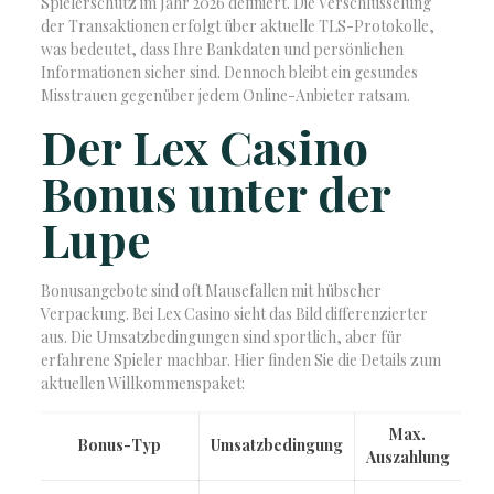
Spielerschutz im Jahr 2026 definiert. Die Verschlüsselung
der Transaktionen erfolgt über aktuelle TLS-Protokolle,
was bedeutet, dass Ihre Bankdaten und persönlichen
Informationen sicher sind. Dennoch bleibt ein gesundes
Misstrauen gegenüber jedem Online-Anbieter ratsam.
Der Lex Casino
Bonus unter der
Lupe
Bonusangebote sind oft Mausefallen mit hübscher
Verpackung. Bei Lex Casino sieht das Bild differenzierter
aus. Die Umsatzbedingungen sind sportlich, aber für
erfahrene Spieler machbar. Hier finden Sie die Details zum
aktuellen Willkommenspaket:
Max.
Bonus-Typ
Umsatzbedingung
Auszahlung