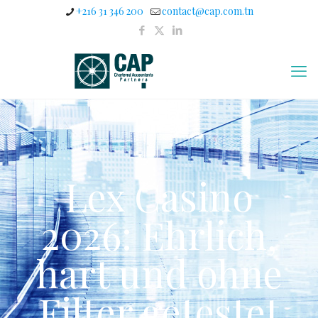
+216 31 346 200
contact@cap.com.tn
Lex Casino
2026: Ehrlich,
hart und ohne
Filter getestet