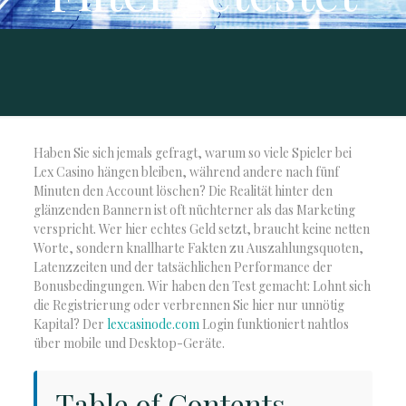
Haben Sie sich jemals gefragt, warum so viele Spieler bei
Lex Casino hängen bleiben, während andere nach fünf
Minuten den Account löschen? Die Realität hinter den
glänzenden Bannern ist oft nüchterner als das Marketing
verspricht. Wer hier echtes Geld setzt, braucht keine netten
Worte, sondern knallharte Fakten zu Auszahlungsquoten,
Latenzzeiten und der tatsächlichen Performance der
Bonusbedingungen. Wir haben den Test gemacht: Lohnt sich
die Registrierung oder verbrennen Sie hier nur unnötig
Kapital? Der
lexcasinode.com
Login funktioniert nahtlos
über mobile und Desktop-Geräte.
Table of Contents