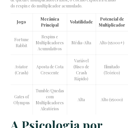
do respin e do multiplicador acumulado.
Mecânica
Potencial de
Jogo
Volatilidade
Principal
Multiplicador
Respins e
Fortune
Multiplicadores
Média-Alta
Alto (x5000+)
Rabbit
Acumulativos
Variável
Aviator
Aposta de Cota
(Risco de
Ilimitado
(Crash)
Crescente
Crash
(Teórico)
Rápido)
Tumble/Quedas
Gates of
com
Alta
Alto (x5000)
Olympus
Multiplicadores
Aleatórios
A Psicologia por