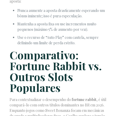
aposta:
Nunca aumente a aposta drasticamente esperando um
bônus iminente; isso é pura especulação.
Mantenha a aposta fixa ou use incrementos muito
pequenos (máximo 5% de aumento por vez).
Use o recurso de “Auto Play” com cautela, sempre
definindo um limite de perda estrito.
Comparativo:
Fortune Rabbit vs.
Outros Slots
Populares
Para contextualizar o desempenho do
fortune rabbit
, é útil
compará-lo com outros títulos dominantes no BR em 2026.
Enquanto jogos como Sweet Bonanza focam em mecânicas
de queda e multiplicadores fixos, o Coelho explora a tensão