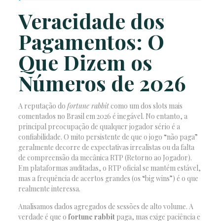
Veracidade dos
Pagamentos: O
Que Dizem os
Números de 2026
A reputação do
fortune rabbit
como um dos slots mais
comentados no Brasil em 2026 é inegável. No entanto, a
principal preocupação de qualquer jogador sério é a
confiabilidade. O mito persistente de que o jogo “não paga”
geralmente decorre de expectativas irrealistas ou da falta
de compreensão da mecânica RTP (Retorno ao Jogador).
Em plataformas auditadas, o RTP oficial se mantém estável,
mas a frequência de acertos grandes (os “big wins”) é o que
realmente interessa.
Analisamos dados agregados de sessões de alto volume. A
verdade é que o
fortune rabbit
paga, mas exige paciência e