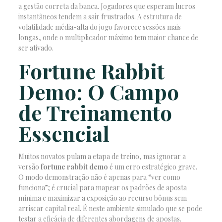
a gestão correta da banca. Jogadores que esperam lucros
instantâneos tendem a sair frustrados. A estrutura de
volatilidade média-alta do jogo favorece sessões mais
longas, onde o multiplicador máximo tem maior chance de
ser ativado.
Fortune Rabbit
Demo: O Campo
de Treinamento
Essencial
Muitos novatos pulam a etapa de treino, mas ignorar a
versão
fortune rabbit demo
é um erro estratégico grave.
O modo demonstração não é apenas para “ver como
funciona”; é crucial para mapear os padrões de aposta
mínima e maximizar a exposição ao recurso bônus sem
arriscar capital real. É neste ambiente simulado que se pode
testar a eficácia de diferentes abordagens de apostas.