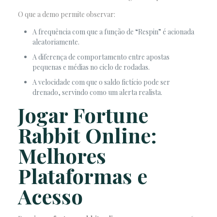
O que a demo permite observar:
A frequência com que a função de “Respin” é acionada
aleatoriamente.
A diferença de comportamento entre apostas
pequenas e médias no ciclo de rodadas.
A velocidade com que o saldo fictício pode ser
drenado, servindo como um alerta realista.
Jogar Fortune
Rabbit Online:
Melhores
Plataformas e
Acesso