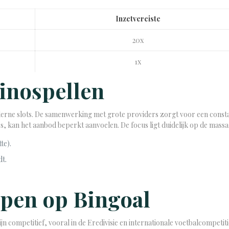
Inzetvereiste
20x
1x
inospellen
derne slots. De samenwerking met grote providers zorgt voor een constan
, kan het aanbod beperkt aanvoelen. De focus ligt duidelijk op de massa
te).
dt.
pen op Bingoal
zijn competitief, vooral in de Eredivisie en internationale voetbalcompet