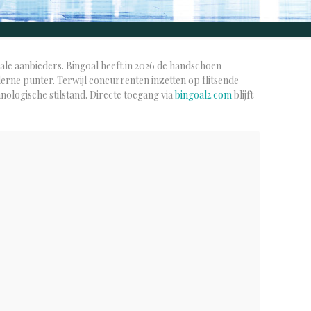
ale aanbieders. Bingoal heeft in 2026 de handschoen
rne punter. Terwijl concurrenten inzetten op flitsende
nologische stilstand. Directe toegang via
bingoal2.com
blijft