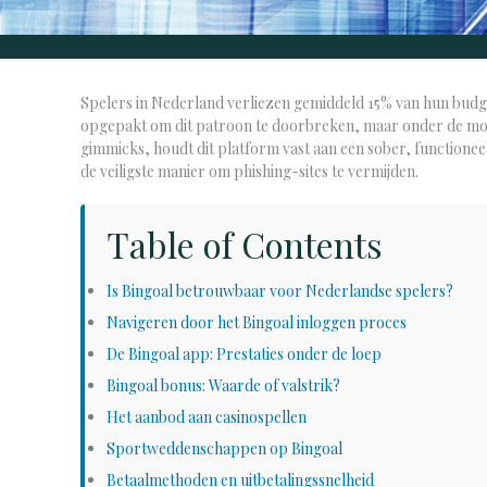
Spelers in Nederland verliezen gemiddeld 15% van hun budge
opgepakt om dit patroon te doorbreken, maar onder de motor
gimmicks, houdt dit platform vast aan een sober, functioneel
de veiligste manier om phishing-sites te vermijden.
Table of Contents
Is Bingoal betrouwbaar voor Nederlandse spelers?
Navigeren door het Bingoal inloggen proces
De Bingoal app: Prestaties onder de loep
Bingoal bonus: Waarde of valstrik?
Het aanbod aan casinospellen
Sportweddenschappen op Bingoal
Betaalmethoden en uitbetalingssnelheid