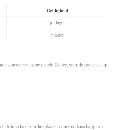
Geldigheid
30 dagen
7 dagen
te aanvoer van nieuwe titels. Echter, voor de speler die op
.
ities. De interface voor het plaatsen van weddenschappen is