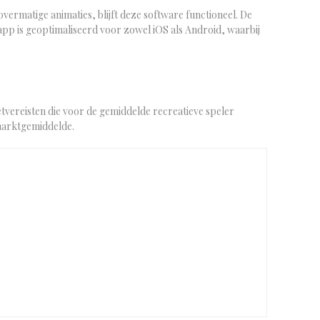
overmatige animaties, blijft deze software functioneel. De
app is geoptimaliseerd voor zowel iOS als Android, waarbij
zetvereisten die voor de gemiddelde recreatieve speler
 marktgemiddelde.