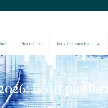
inet
Nos métiers
Sous-traitance française
2026: Is dit platfo