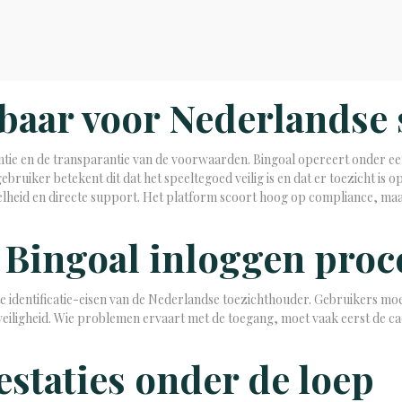
baar voor Nederlandse 
entie en de transparantie van de voorwaarden. Bingoal opereert onder ee
ruiker betekent dit dat het speeltegoed veilig is en dat er toezicht is op
snelheid en directe support. Het platform scoort hoog op compliance, ma
 Bingoal inloggen proc
te identificatie-eisen van de Nederlandse toezichthouder. Gebruikers m
 veiligheid. Wie problemen ervaart met de toegang, moet vaak eerst de c
estaties onder de loep