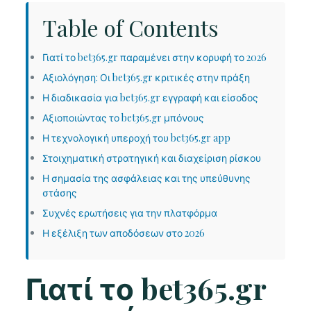
Table of Contents
Γιατί το bet365.gr παραμένει στην κορυφή το 2026
Αξιολόγηση: Οι bet365.gr κριτικές στην πράξη
Η διαδικασία για bet365.gr εγγραφή και είσοδος
Αξιοποιώντας το bet365.gr μπόνους
Η τεχνολογική υπεροχή του bet365.gr app
Στοιχηματική στρατηγική και διαχείριση ρίσκου
Η σημασία της ασφάλειας και της υπεύθυνης
στάσης
Συχνές ερωτήσεις για την πλατφόρμα
Η εξέλιξη των αποδόσεων στο 2026
Γιατί το bet365.gr