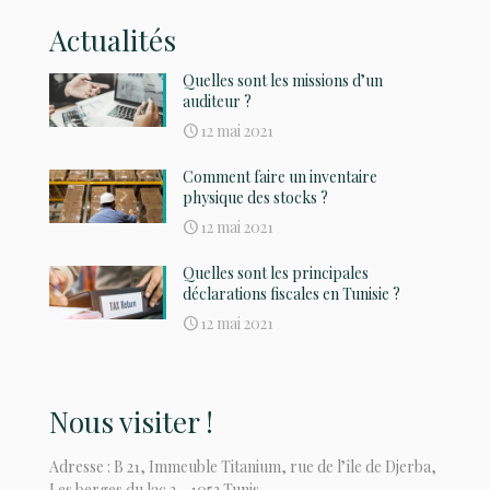
Actualités
Quelles sont les missions d’un
auditeur ?
12 mai 2021
Comment faire un inventaire
physique des stocks ?
12 mai 2021
Quelles sont les principales
déclarations fiscales en Tunisie ?
12 mai 2021
Nous visiter !
Adresse : B 21, Immeuble Titanium, rue de l’île de Djerba,
Les berges du lac 2 - 1053 Tunis.