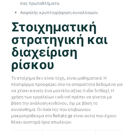
σας πρωταθλήματα.
Ασφαλής κρυπτογράφηση συναλλαγών.
Στοιχηματική
στρατηγική και
διαχείριση
ρίσκου
Το στοίχημα δεν είναι τύχη, είναι μαθηματικά. Η
πλατφόρμα προσφέρει όλα τα απαραίτητα δεδομένα για
να χτίσει κανείς ένα μοντέλο αξίας (value betting). Η
χρήση των εργαλείων cash out πρέπει να γίνεται με
βάση την ανάλυση κινδύνου, όχι με βάση το
συναίσθημα. Οι παίκτες που επιβιώνουν
μακροπρόθεσμα στο
bet365.gr
είναι αυτοί που έχουν
θέσει αυστηρά όρια απωλειών.