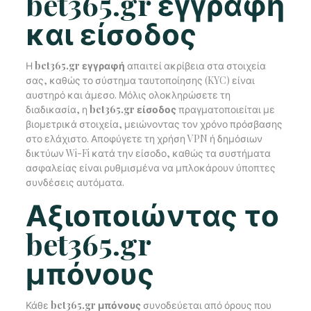
bet365.gr εγγραφή
και είσοδος
Η
bet365.gr εγγραφή
απαιτεί ακρίβεια στα στοιχεία
σας, καθώς το σύστημα ταυτοποίησης (KYC) είναι
αυστηρό και άμεσο. Μόλις ολοκληρώσετε τη
διαδικασία, η
bet365.gr είσοδος
πραγματοποιείται με
βιομετρικά στοιχεία, μειώνοντας τον χρόνο πρόσβασης
στο ελάχιστο. Αποφύγετε τη χρήση VPN ή δημόσιων
δικτύων Wi-Fi κατά την είσοδο, καθώς τα συστήματα
ασφαλείας είναι ρυθμισμένα να μπλοκάρουν ύποπτες
συνδέσεις αυτόματα.
Αξιοποιώντας το
bet365.gr
μπόνους
Κάθε
bet365.gr μπόνους
συνοδεύεται από όρους που