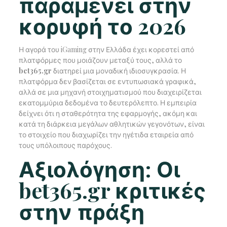
παραμένει στην
κορυφή το 2026
Η αγορά του iGaming στην Ελλάδα έχει κορεστεί από
πλατφόρμες που μοιάζουν μεταξύ τους, αλλά το
bet365.gr
διατηρεί μια μοναδική ιδιοσυγκρασία. Η
πλατφόρμα δεν βασίζεται σε εντυπωσιακά γραφικά,
αλλά σε μια μηχανή στοιχηματισμού που διαχειρίζεται
εκατομμύρια δεδομένα το δευτερόλεπτο. Η εμπειρία
δείχνει ότι η σταθερότητα της εφαρμογής, ακόμη και
κατά τη διάρκεια μεγάλων αθλητικών γεγονότων, είναι
το στοιχείο που διαχωρίζει την ηγέτιδα εταιρεία από
τους υπόλοιπους παρόχους.
Αξιολόγηση: Οι
bet365.gr κριτικές
στην πράξη