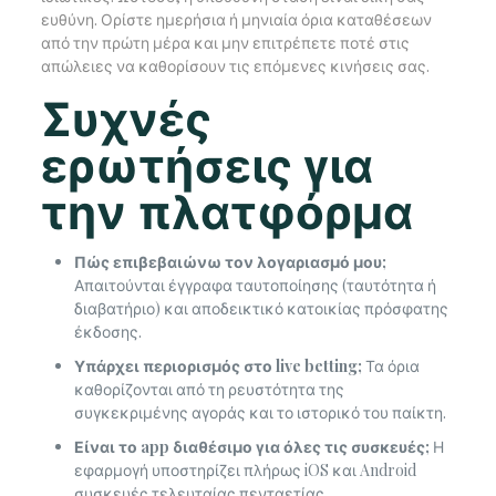
ευθύνη. Ορίστε ημερήσια ή μηνιαία όρια καταθέσεων
από την πρώτη μέρα και μην επιτρέπετε ποτέ στις
απώλειες να καθορίσουν τις επόμενες κινήσεις σας.
Συχνές
ερωτήσεις για
την πλατφόρμα
Πώς επιβεβαιώνω τον λογαριασμό μου;
Απαιτούνται έγγραφα ταυτοποίησης (ταυτότητα ή
διαβατήριο) και αποδεικτικό κατοικίας πρόσφατης
έκδοσης.
Υπάρχει περιορισμός στο live betting;
Τα όρια
καθορίζονται από τη ρευστότητα της
συγκεκριμένης αγοράς και το ιστορικό του παίκτη.
Είναι το app διαθέσιμο για όλες τις συσκευές;
Η
εφαρμογή υποστηρίζει πλήρως iOS και Android
συσκευές τελευταίας πενταετίας.