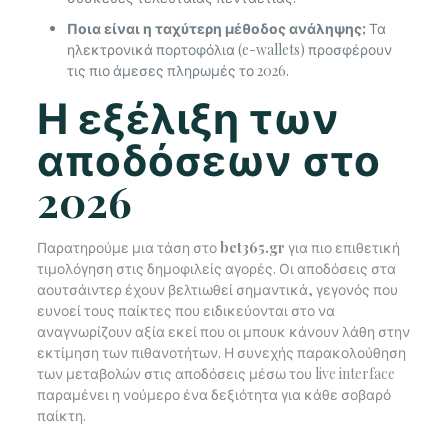
Ποια είναι η ταχύτερη μέθοδος ανάληψης;
Τα
ηλεκτρονικά πορτοφόλια (e-wallets) προσφέρουν
τις πιο άμεσες πληρωμές το 2026.
Η εξέλιξη των
αποδόσεων στο
2026
Παρατηρούμε μια τάση στο
bet365.gr
για πιο επιθετική
τιμολόγηση στις δημοφιλείς αγορές. Οι αποδόσεις στα
αουτσάιντερ έχουν βελτιωθεί σημαντικά, γεγονός που
ευνοεί τους παίκτες που ειδικεύονται στο να
αναγνωρίζουν αξία εκεί που οι μπουκ κάνουν λάθη στην
εκτίμηση των πιθανοτήτων. Η συνεχής παρακολούθηση
των μεταβολών στις αποδόσεις μέσω του live interface
παραμένει η νούμερο ένα δεξιότητα για κάθε σοβαρό
παίκτη.