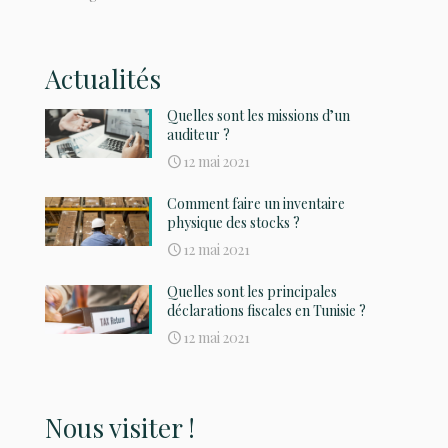
Actualités
Quelles sont les missions d’un
auditeur ?
12 mai 2021
Comment faire un inventaire
physique des stocks ?
12 mai 2021
Quelles sont les principales
déclarations fiscales en Tunisie ?
12 mai 2021
Nous visiter !