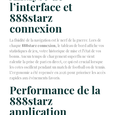
l’interface et
888starz
connexion
La fluidité de la navigation est le nerf de la guerre. Lors de
chaque
888starz connexion
, le tableau de bord affiche vos
statistiques de jeu, votre historique de mise et l’état de vos
bonus. Aucun temps de chargement superflu ne vient
ralentir la prise de pari en direct, ce qui est crucial lorsque
les cotes oscillent pendant un match de football ou de tennis.
L’ergonomie a été repensée en 2026 pour prioriser les accès
rapides aux événements favoris.
Performance de la
888starz
application