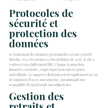
Protocoles de
sécurité et
protection des
données
Le traitement des données personnelles est une priorité
absolue. Avec les menaces cybernétiques de 2026, le site a
renforcé son chiffrement SSL. Chaque transaction
financière est isolée, empêchant toute interception
malveillante. Le support client intervient rapidement en cas
de suspicion d’accès non autorisé, garantissant une
tranquillité d’esprit totale aux utilisateurs.
Gestion des
retraits et