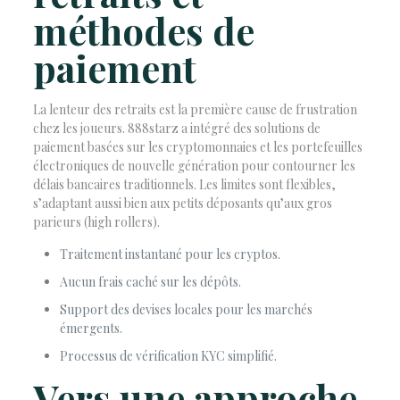
méthodes de
paiement
La lenteur des retraits est la première cause de frustration
chez les joueurs. 888starz a intégré des solutions de
paiement basées sur les cryptomonnaies et les portefeuilles
électroniques de nouvelle génération pour contourner les
délais bancaires traditionnels. Les limites sont flexibles,
s’adaptant aussi bien aux petits déposants qu’aux gros
parieurs (high rollers).
Traitement instantané pour les cryptos.
Aucun frais caché sur les dépôts.
Support des devises locales pour les marchés
émergents.
Processus de vérification KYC simplifié.
Vers une approche