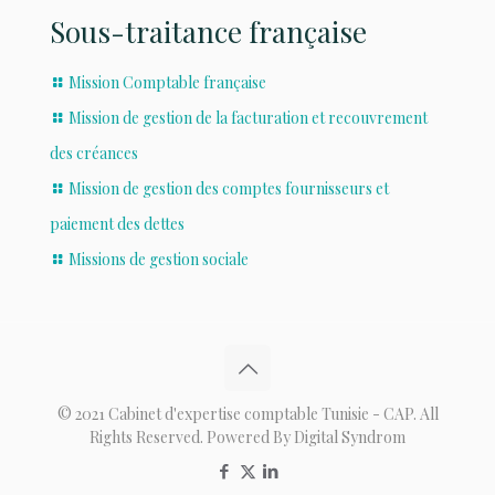
Sous-traitance française
Mission Comptable française
Mission de gestion de la facturation et recouvrement
des créances
Mission de gestion des comptes fournisseurs et
paiement des dettes
Missions de gestion sociale
© 2021 Cabinet d'expertise comptable Tunisie - CAP. All
Rights Reserved. Powered By Digital Syndrom