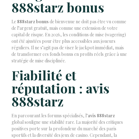
888starz bonus
Le
888starz bonus
de bienvenue ne doit pas être vu comme
de l’argent gratuit, mais comme une extension de votre
capital de risque. En 2026, les conditions de mise (wagering)
ont été ajustées pour être plus accessibles aux joueurs
réguliers. Il ne s’agit pas de viser le jackpot immédiat, mais
de transformer ces fonds bonus en profits réels grâce à une
stratégie de mise disciplinée.
Fiabilité et
réputation : avis
888starz
En parcourant les forums spécialisés, l’
avis 888starz
global souligne une stabilité rare. La majorité des critiques
positives porte sur la profondeur du marché des paris
sportifs et la diversité des jeux de casino. Cependant, la