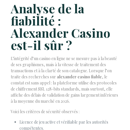
Analyse de la
fiabilité :
Alexander Casino
est-il sûr ?
L’intégrité d’un casino en ligne ne se mesure pas à la beauté
de ses graphismes, mais à la vitesse de traitement des
transactions et à la clarté de son catalogue. Lorsque l’on
traite des recherches sur
alexander casino fiable
, le
constat est sans appel : la plateforme utilise des protocoles
de chiffrement SSL 128-bits standards, mais surtout, elle
affiche des délais de validation de gains largement inférieurs
à la moyenne du marché en 2026.
Voici les critères de sécurité observés :
Licence de jeu active et vérifiable par les autorités
compétentes.