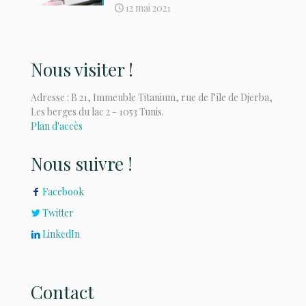
12 mai 2021
Nous visiter !
Adresse : B 21, Immeuble Titanium, rue de l’île de Djerba,
Les berges du lac 2 - 1053 Tunis.
Plan d'accès
Nous suivre !
Facebook
Twitter
LinkedIn
Contact