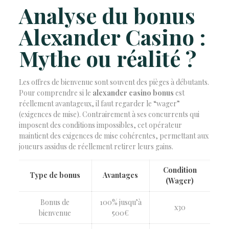
Analyse du bonus
Alexander Casino :
Mythe ou réalité ?
Les offres de bienvenue sont souvent des pièges à débutants.
Pour comprendre si le
alexander casino bonus
est
réellement avantageux, il faut regarder le “wager”
(exigences de mise). Contrairement à ses concurrents qui
imposent des conditions impossibles, cet opérateur
maintient des exigences de mise cohérentes, permettant aux
joueurs assidus de réellement retirer leurs gains.
Condition
Type de bonus
Avantages
(Wager)
Bonus de
100% jusqu’à
x30
bienvenue
500€