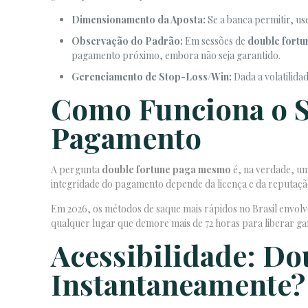
Dimensionamento da Aposta:
Se a banca permitir, u
Observação do Padrão:
Em sessões de
double fort
pagamento próximo, embora não seja garantido.
Gerenciamento de Stop-Loss/Win:
Dada a volatilida
Como Funciona o Sa
Pagamento
A pergunta
double fortune paga mesmo
é, na verdade, um
integridade do pagamento depende da licença e da reputaçã
Em 2026, os métodos de saque mais rápidos no Brasil envolve
qualquer lugar que demore mais de 72 horas para liberar ga
Acessibilidade: Do
Instantaneamente?