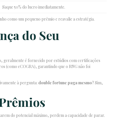
Saque 50% do lucro imediatamente.
nho como um pequeno prêmio e reavalie a estratégia.
ança do Seu
o, geralmente é fornecido por estúdios com certificações
rceiros (como eCOGRA), garantindo que o RNG não foi
itivamente à pergunta:
double fortune paga mesmo
? Sim,
 Prêmios
ximarem do potencial máximo, perdem a capacidade de parar.