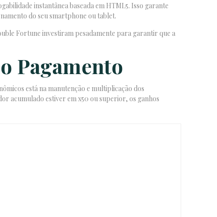
jogabilidade instantânea baseada em HTML5. Isso garante
enamento do seu smartphone ou tablet.
Double Fortune investiram pesadamente para garantir que a
 do Pagamento
onômicos está na manutenção e multiplicação dos
dor acumulado estiver em x50 ou superior, os ganhos