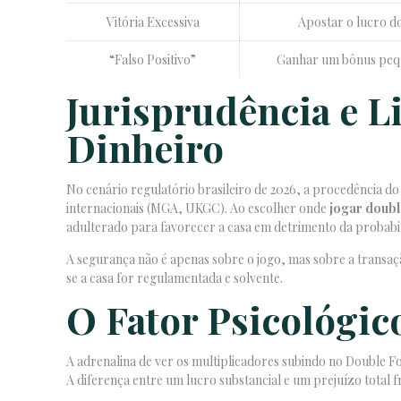
Vitória Excessiva
Apostar o lucro d
“Falso Positivo”
Ganhar um bônus peque
Jurisprudência e L
Dinheiro
No cenário regulatório brasileiro de 2026, a procedência do
internacionais (MGA, UKGC). Ao escolher onde
jogar doubl
adulterado para favorecer a casa em detrimento da probabi
A segurança não é apenas sobre o jogo, mas sobre a transaçã
se a casa for regulamentada e solvente.
O Fator Psicológic
A adrenalina de ver os multiplicadores subindo no Double F
A diferença entre um lucro substancial e um prejuízo total 