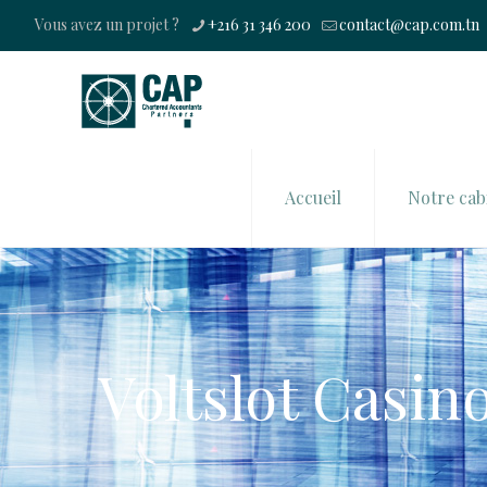
Vous avez un projet ?
+216 31 346 200
contact@cap.com.tn
Accueil
Notre cab
Voltslot Casino