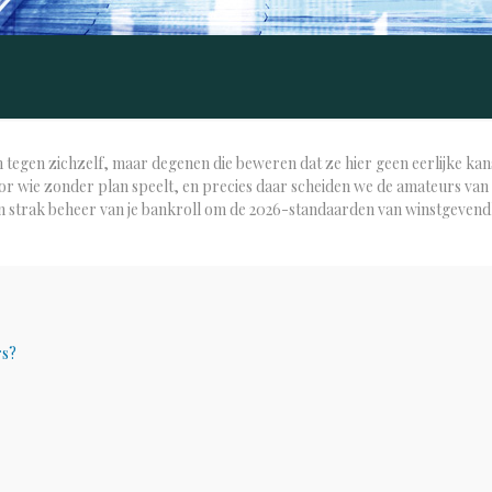
egen tegen zichzelf, maar degenen die beweren dat ze hier geen eerlijke 
s voor wie zonder plan speelt, en precies daar scheiden we de amateurs va
en strak beheer van je bankroll om de 2026-standaarden van winstgevendh
rs?