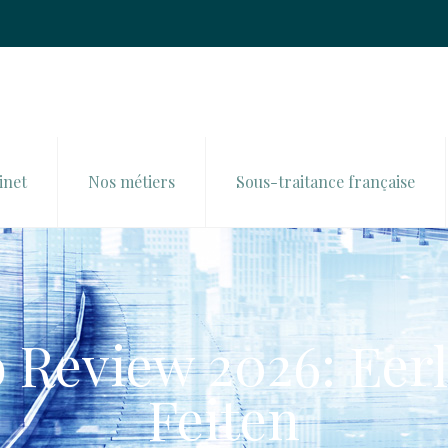
inet
Nos métiers
Sous-traitance française
 Review 2026: Eerl
Feiten