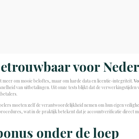
 betrouwbaar voor Nede
et meer om mooie beloftes, maar om harde data en licentie-integriteit.
Vo
e snelheid van uitbetalingen. Uit onze tests blijkt dat de verwerkingstij
tbetalers.
 Spelers moeten zelf de verantwoordelijkheid nemen om hun eigen veilighe
ocedures, wat in de praktijk betekent dat je accountverificatie direct mo
 bonus onder de loep