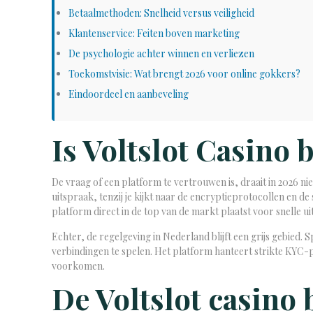
Betaalmethoden: Snelheid versus veiligheid
Klantenservice: Feiten boven marketing
De psychologie achter winnen en verliezen
Toekomstvisie: Wat brengt 2026 voor online gokkers?
Eindoordeel en aanbeveling
Is Voltslot Casino
De vraag of een platform te vertrouwen is, draait in 2026 ni
uitspraak, tenzij je kijkt naar de encryptieprotocollen en d
platform direct in de top van de markt plaatst voor snelle ui
Echter, de regelgeving in Nederland blijft een grijs gebied.
verbindingen te spelen. Het platform hanteert strikte KYC-pr
voorkomen.
De Voltslot casino