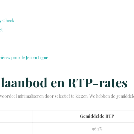
ty Check
et
cières pour le Jeu en Ligne
elaanbod en RTP-rates
 dit voordeel minimaliseren door selectief te kiezen. We hebben de gemid
Gemiddelde RTP
96.2%