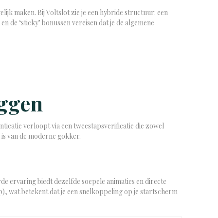
ijk maken. Bij Voltslot zie je een hybride structuur: een
n de ‘sticky’ bonussen vereisen dat je de algemene
oggen
icatie verloopt via een tweestapsverificatie die zowel
te is van de moderne gokker.
rde ervaring biedt dezelfde soepele animaties en directe
pp), wat betekent dat je een snelkoppeling op je startscherm