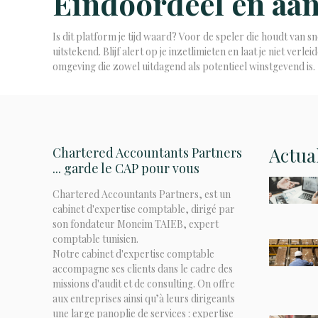
Eindoordeel en aa
Is dit platform je tijd waard? Voor de speler die houdt van s
uitstekend. Blijf alert op je inzetlimieten en laat je niet v
omgeving die zowel uitdagend als potentieel winstgevend is.
Actua
Chartered Accountants Partners
... garde le CAP pour vous
Chartered Accountants Partners, est un
cabinet d'expertise comptable, dirigé par
son fondateur Moneim TAIEB, expert
comptable tunisien.
Notre cabinet d'expertise comptable
accompagne ses clients dans le cadre des
missions d'audit et de consulting. On offre
aux entreprises ainsi qu’à leurs dirigeants
une large panoplie de services : expertise