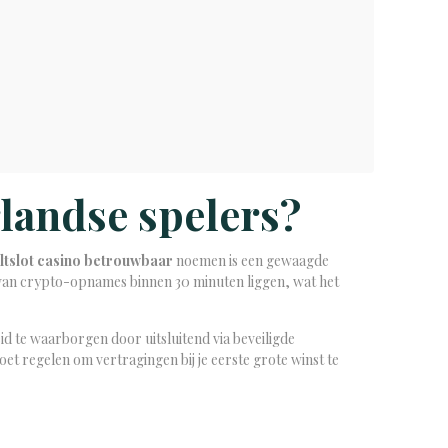
rlandse spelers?
ltslot casino betrouwbaar
noemen is een gewaagde
den van crypto-opnames binnen 30 minuten liggen, wat het
id te waarborgen door uitsluitend via beveiligde
et regelen om vertragingen bij je eerste grote winst te