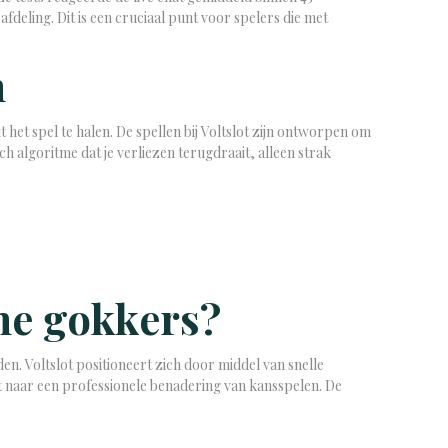
eling. Dit is een cruciaal punt voor spelers die met
n
het spel te halen. De spellen bij Voltslot zijn ontworpen om
sch algoritme dat je verliezen terugdraait, alleen strak
ne gokkers?
en. Voltslot positioneert zich door middel van snelle
nt naar een professionele benadering van kansspelen. De