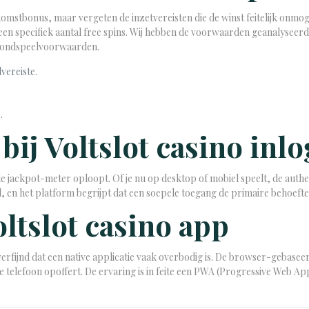
omstbonus, maar vergeten de inzetvereisten die de winst feitelijk onmogel
n specifiek aantal free spins. Wij hebben de voorwaarden geanalyseerd e
n rondspeelvoorwaarden.
vereiste.
.
bij Voltslot casino inl
jackpot-meter oploopt. Of je nu op desktop of mobiel speelt, de authent
 geld, en het platform begrijpt dat een soepele toegang de primaire behoef
oltslot casino app
verfijnd dat een native applicatie vaak overbodig is. De browser-gebasee
 je telefoon opoffert. De ervaring is in feite een PWA (Progressive Web A