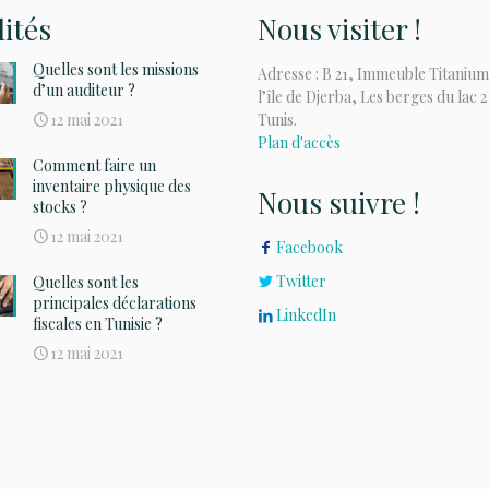
lités
Nous visiter !
Quelles sont les missions
Adresse : B 21, Immeuble Titanium
d’un auditeur ?
l’île de Djerba, Les berges du lac 2
12 mai 2021
Tunis.
Plan d'accès
Comment faire un
inventaire physique des
Nous suivre !
stocks ?
12 mai 2021
Facebook
Twitter
Quelles sont les
principales déclarations
LinkedIn
fiscales en Tunisie ?
12 mai 2021