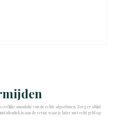
ermijden
 eerlijke simulatie van de echte algoritmen. Zorg er altijd
int identiek is aan de versie waar je later met echt geld op