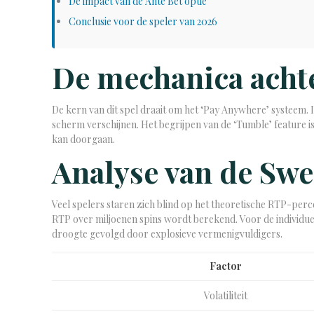
De impact van de Ante Bet optie
Conclusie voor de speler van 2026
De mechanica acht
De kern van dit spel draait om het ‘Pay Anywhere’ systeem. I
scherm verschijnen. Het begrijpen van de ‘Tumble’ feature i
kan doorgaan.
Analyse van de Sw
Veel spelers staren zich blind op het theoretische RTP-percen
RTP over miljoenen spins wordt berekend. Voor de individuele
droogte gevolgd door explosieve vermenigvuldigers.
Factor
Volatiliteit