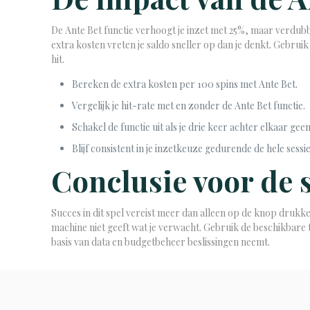
De Ante Bet functie verhoogt je inzet met 25%, maar verdubbe
extra kosten vreten je saldo sneller op dan je denkt. Gebrui
hit.
Bereken de extra kosten per 100 spins met Ante Bet.
Vergelijk je hit-rate met en zonder de Ante Bet functie.
Schakel de functie uit als je drie keer achter elkaar geen
Blijf consistent in je inzetkeuze gedurende de hele sessie
Conclusie voor de 
Succes in dit spel vereist meer dan alleen op de knop drukk
machine niet geeft wat je verwacht. Gebruik de beschikbare to
basis van data en budgetbeheer beslissingen neemt.