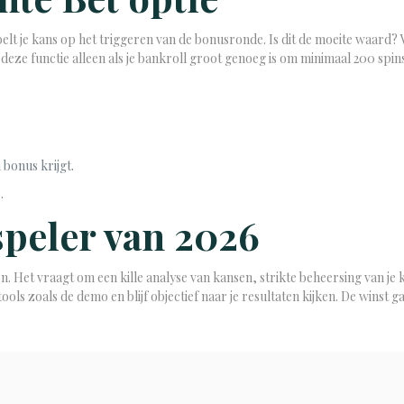
lt je kans op het triggeren van de bonusronde. Is dit de moeite waard? V
k deze functie alleen als je bankroll groot genoeg is om minimaal 200 sp
 bonus krijgt.
.
speler van 2026
en. Het vraagt om een kille analyse van kansen, strikte beheersing van 
ols zoals de demo en blijf objectief naar je resultaten kijken. De winst g