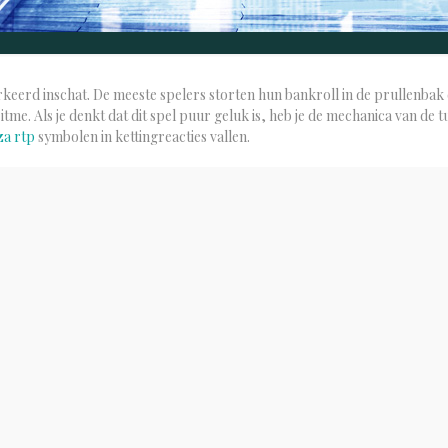
erkeerd inschat. De meeste spelers storten hun bankroll in de prullenbak 
itme. Als je denkt dat dit spel puur geluk is, heb je de mechanica van de
za rtp
symbolen in kettingreacties vallen.