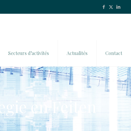
Secteurs d’activités
Actualités
Contact
egie en Feiten