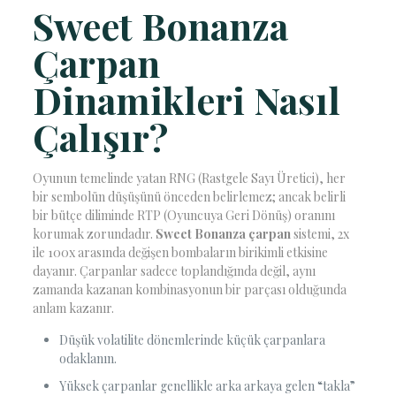
Sweet Bonanza
Çarpan
Dinamikleri Nasıl
Çalışır?
Oyunun temelinde yatan RNG (Rastgele Sayı Üretici), her
bir sembolün düşüşünü önceden belirlemez; ancak belirli
bir bütçe diliminde RTP (Oyuncuya Geri Dönüş) oranını
korumak zorundadır.
Sweet Bonanza çarpan
sistemi, 2x
ile 100x arasında değişen bombaların birikimli etkisine
dayanır. Çarpanlar sadece toplandığında değil, aynı
zamanda kazanan kombinasyonun bir parçası olduğunda
anlam kazanır.
Düşük volatilite dönemlerinde küçük çarpanlara
odaklanın.
Yüksek çarpanlar genellikle arka arkaya gelen “takla”