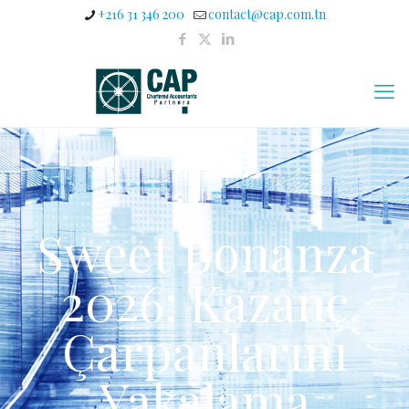
+216 31 346 200
contact@cap.com.tn
Sweet Bonanza
2026: Kazanç
Çarpanlarını
Yakalama