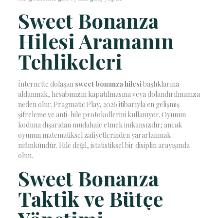
Sweet Bonanza
Hilesi Aramanın
Tehlikeleri
İnternette dolaşan
sweet bonanza hilesi
başlıklarına
aldanmak, hesabınızın kapatılmasına veya dolandırılmanıza
neden olur. Pragmatic Play, 2026 itibarıyla en gelişmiş
şifreleme ve anti-hile protokollerini kullanıyor. Oyunun
koduna dışarıdan müdahale etmek imkansızdır; ancak
oyunun matematiksel zafiyetlerinden yararlanmak
mümkündür. Hile değil, istatistiksel bir disiplin arayışında
olun.
Sweet Bonanza
Taktik ve Bütçe