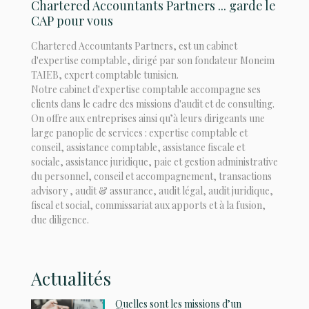
Chartered Accountants Partners ... garde le
CAP pour vous
Chartered Accountants Partners, est un cabinet
d'expertise comptable, dirigé par son fondateur Moneim
TAIEB, expert comptable tunisien.
Notre cabinet d'expertise comptable accompagne ses
clients dans le cadre des missions d'audit et de consulting.
On offre aux entreprises ainsi qu’à leurs dirigeants une
large panoplie de services : expertise comptable et
conseil, assistance comptable, assistance fiscale et
sociale, assistance juridique, paie et gestion administrative
du personnel, conseil et accompagnement, transactions
advisory , audit & assurance, audit légal, audit juridique,
fiscal et social, commissariat aux apports et à la fusion,
due diligence.
Actualités
Quelles sont les missions d’un