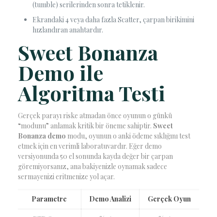
(tumble) serilerinden sonra tetiklenir.
Ekrandaki 4 veya daha fazla Scatter, çarpan birikimini
hızlandıran anahtardır.
Sweet Bonanza
Demo ile
Algoritma Testi
Gerçek parayı riske atmadan önce oyunun o günkü
“modunu” anlamak kritik bir öneme sahiptir.
Sweet
Bonanza demo
modu, oyunun o anki ödeme sıklığını test
etmek için en verimli laboratuvardır. Eğer demo
versiyonunda 50 el sonunda kayda değer bir çarpan
göremiyorsanız, ana bakiyenizle oynamak sadece
sermayenizi eritmenize yol açar.
Parametre
Demo Analizi
Gerçek Oyun