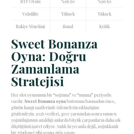
RTP Oranı
%96.50
%96.50
Volatilite
Yüksek
Yüksek
Bakiye Yönetimi
Sanal
Kritik
Sweet Bonanza
Oyna: Doğru
Zamanlama
Stratejisi
Her slot oyununun bir “soğuma” ve “ısınma” periyodu
vardır.
Sweet Bonanza oyna
butonuna basmadan önce,
günün hangi saatlerinde ödemelerin sıklaştığını
gözlemleyin. 2026 verileri, gece yarısından sonra sunucu
yoğunluğunun azaldığı anlarda büyük çarpanların daha sık
düştüğünü işaret ediyor. Anlık heyecanla değil, soğukkanlı
bir gözlemci gibi oyuna giriş yapın.