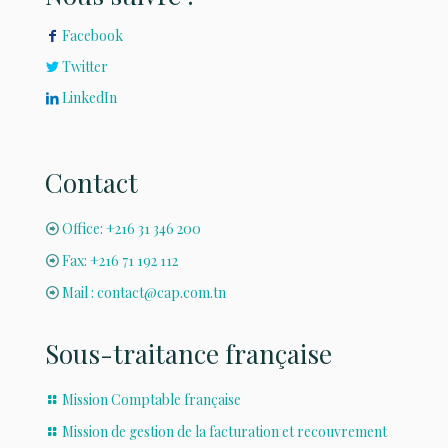
Facebook
Twitter
LinkedIn
Contact
Office: +216 31 346 200
Fax: +216 71 192 112
Mail : contact@cap.com.tn
Sous-traitance française
Mission Comptable française
Mission de gestion de la facturation et recouvrement