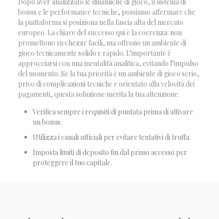
Dopo aver analizzato le dinamiche di gioco, il sistema di
bonus e le performance tecniche, possiamo affermare che
la piattaforma si posiziona nella fascia alta del mercato
europeo. La chiave del successo qui è la coerenza: non
promettono ricchezze facili, ma offrono un ambiente di
gioco tecnicamente solido e rapido. L’importante è
approcciarsi con una mentalità analitica, evitando l’impulso
del momento. Se la tua priorità è un ambiente di gioco serio,
privo di complicazioni tecniche e orientato alla velocità dei
pagamenti, questa soluzione merita la tua attenzione.
Verifica sempre i requisiti di puntata prima di attivare
un bonus.
Utilizza i canali ufficiali per evitare tentativi di truffa.
Imposta limiti di deposito fin dal primo accesso per
proteggere il tuo capitale.