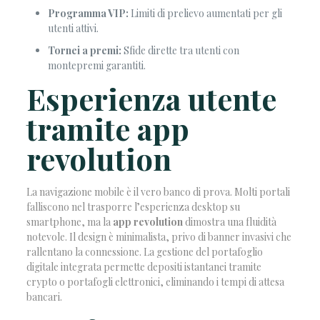
Programma VIP:
Limiti di prelievo aumentati per gli
utenti attivi.
Tornei a premi:
Sfide dirette tra utenti con
montepremi garantiti.
Esperienza utente
tramite app
revolution
La navigazione mobile è il vero banco di prova. Molti portali
falliscono nel trasporre l’esperienza desktop su
smartphone, ma la
app revolution
dimostra una fluidità
notevole. Il design è minimalista, privo di banner invasivi che
rallentano la connessione. La gestione del portafoglio
digitale integrata permette depositi istantanei tramite
crypto o portafogli elettronici, eliminando i tempi di attesa
bancari.