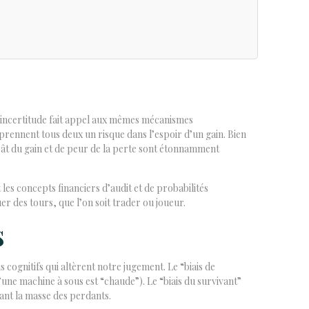
 d’incertitude fait appel aux mêmes mécanismes
 prennent tous deux un risque dans l’espoir d’un gain. Bien
ppât du gain et de peur de la perte sont étonnamment
les concepts financiers d’audit et de probabilités
er des tours, que l’on soit trader ou joueur.
s
ognitifs qui altèrent notre jugement. Le “biais de
une machine à sous est “chaude”). Le “biais du survivant”
rant la masse des perdants.