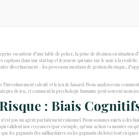
reprise ou autour d’une table de poker, la prise de décision en situation
 capitaux dans une startup et le joueur qui mise sur le noir à la roulette
contre divertissement – les processus mentaux de gestion du risque, d’a
re l’investissement calculé et le jeu de hasard. Nous analyserons comment 
tratégies de jeu, et comment la psychologie humaine peut souvent nous jou
Risque : Biais Cognitif
st pas un agent parfaitement rationnel. Nous sommes sujets à des biais c
 qui valident nos croyances (par exemple, qu’une action va monter ou qu’
que les gagnants (les milliardaires ou les gagnants du loto) tout en igno