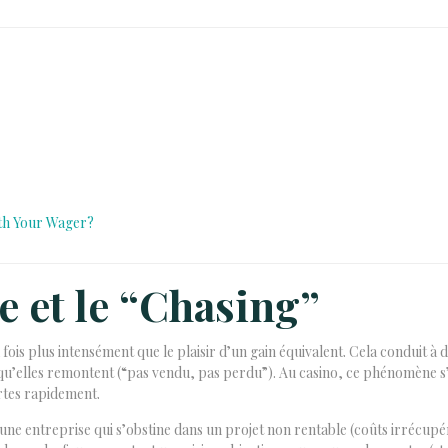
rth Your Wager?
te et le “Chasing”
ois plus intensément que le plaisir d’un gain équivalent. Cela conduit à 
’elles remontent (“pas vendu, pas perdu”). Au casino, ce phénomène s’app
rtes rapidement.
ur une entreprise qui s’obstine dans un projet non rentable (coûts irrécup