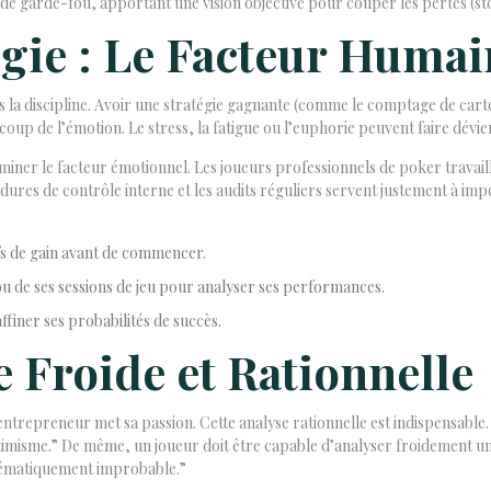
le de garde-fou, apportant une vision objective pour couper les pertes (s
égie : Le Facteur Humai
ns la discipline. Avoir une stratégie gagnante (comme le comptage de ca
coup de l’émotion. Le stress, la fatigue ou l’euphorie peuvent faire dévier 
iminer le facteur émotionnel. Les joueurs professionnels de poker travai
ures de contrôle interne et les audits réguliers servent justement à impose
tifs de gain avant de commencer.
ou de ses sessions de jeu pour analyser ses performances.
ner ses probabilités de succès.
e Froide et Rationnelle
entrepreneur met sa passion. Cette analyse rationnelle est indispensable.
timisme.” De même, un joueur doit être capable d’analyser froidement un j
thématiquement improbable.”