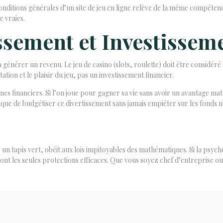
 conditions générales d’un site de jeu en ligne relève de la même compétence
e vraies.
ssement et Investissem
ise à générer un revenu. Le jeu de casino (slots, roulette) doit être cons
ation et le plaisir du jeu, pas un investissement financier.
èmes financiers. Si l’on joue pour gagner sa vie sans avoir un avantage 
que de budgétiser ce divertissement sans jamais empiéter sur les fonds né
 un tapis vert, obéit aux lois impitoyables des mathématiques. Si la psych
l sont les seules protections efficaces. Que vous soyez chef d’entreprise 