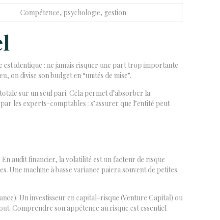
Compétence, psychologie, gestion
el
e est identique : ne jamais risquer une part trop importante
eu, on divise son budget en “unités de mise”.
 totale sur un seul pari. Cela permet d’absorber la
és par les experts-comptables : s’assurer que l’entité peut
En audit financier, la volatilité est un facteur de risque
s. Une machine à basse variance paiera souvent de petites
nce). Un investisseur en capital-risque (Venture Capital) ou
out. Comprendre son appétence au risque est essentiel