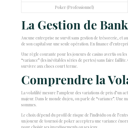
Poker (Professionnel)
La Gestion de Bankr
Aucune entreprise ne survit sans gestion de trésorerie, et au
de son capital sur une seule opération. En finance d’entrepris
Une règle courante pour les joueurs de casino avertis ou les 
“variance” (les inévitables séries de pertes) sans faire failli
survivre aux chocs court terme.
Comprendre la Volat
La volatilité mesure l’ampleur des variations de prix d’un acti
majeur. Dans le monde du jeu, on parle de “variance”. Une 
sommes.
Le choix dépend du profil de risque de l’individu ou de l’en
un joueur de tournoi de poker acceptera une variance énorm
pour choisir ses investissements ou ses jeux.