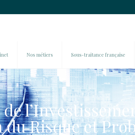
inet
Nos métiers
Sous-traitance française
de l’Investissemen
 du Risque et Prob