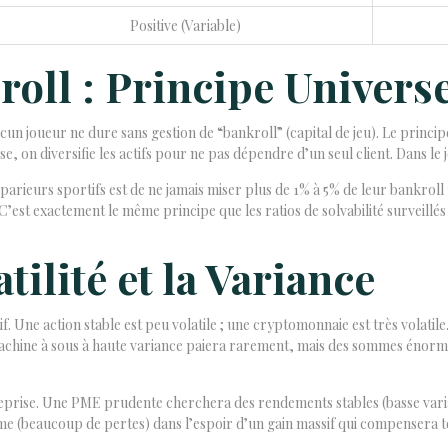
Positive (Variable)
oll : Principe Univers
cun joueur ne dure sans gestion de “bankroll” (capital de jeu). Le princip
e, on diversifie les actifs pour ne pas dépendre d’un seul client. Dans le j
parieurs sportifs est de ne jamais miser plus de 1% à 5% de leur bankroll
te. C’est exactement le même principe que les ratios de solvabilité surveill
ilité et la Variance
f. Une action stable est peu volatile ; une cryptomonnaie est très volatile. 
machine à sous à haute variance paiera rarement, mais des sommes énorme
treprise. Une PME prudente cherchera des rendements stables (basse varia
e (beaucoup de pertes) dans l’espoir d’un gain massif qui compensera t