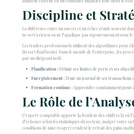
auditeur externe ou un conseiller financier joue alors le rô
Discipline et Strat
La différence entre un succès et un échec réside souvent da
ne sert à rien si on ne l’applique pas rigoureusement sous le 
Les traders professionnels utilisent des algorithmes pour él
du sort (bad beats). Dans le monde de l’entreprise, les procéd
par un dirigeant isolé.
Planification :
Définir ses limites de perte et ses objec
Enregistrement :
Tenir un journal de ses transactions 
Formation continue :
Apprendre constamment pour affi
Le Rôle de l’Analys
L’expert-comptable apporte la froideur des chiffres là où l’
d’échouer selon les statistiques du secteur, malgré votre op
conditions de mise (wager) rendent le retrait des gains ma