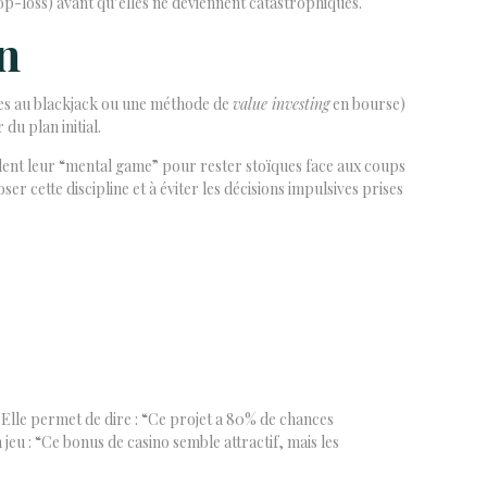
top-loss) avant qu’elles ne deviennent catastrophiques.
n
rtes au blackjack ou une méthode de
value investing
en bourse)
du plan initial.
llent leur “mental game” pour rester stoïques face aux coups
r cette discipline et à éviter les décisions impulsives prises
 Elle permet de dire : “Ce projet a 80% de chances
eu : “Ce bonus de casino semble attractif, mais les