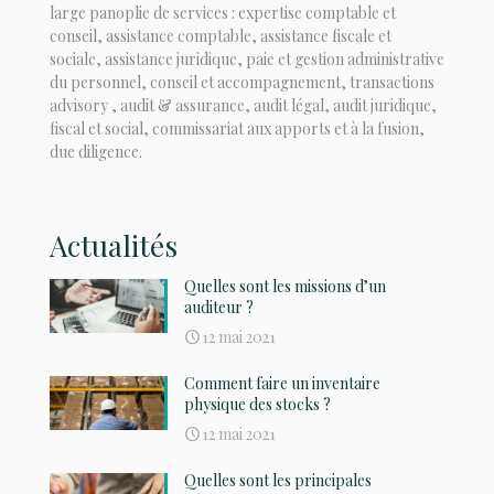
large panoplie de services : expertise comptable et
conseil, assistance comptable, assistance fiscale et
sociale, assistance juridique, paie et gestion administrative
du personnel, conseil et accompagnement, transactions
advisory , audit & assurance, audit légal, audit juridique,
fiscal et social, commissariat aux apports et à la fusion,
due diligence.
Actualités
Quelles sont les missions d’un
auditeur ?
12 mai 2021
Comment faire un inventaire
physique des stocks ?
12 mai 2021
Quelles sont les principales