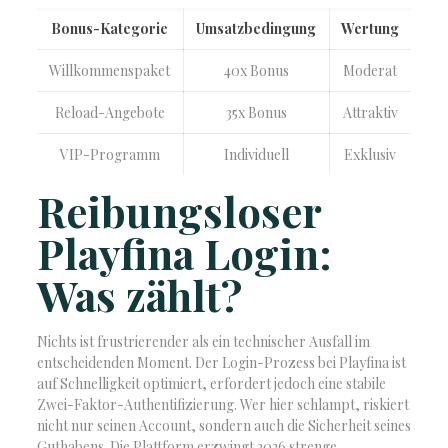
Bonus-Kategorie
Umsatzbedingung
Wertung
Willkommenspaket
40x Bonus
Moderat
Reload-Angebote
35x Bonus
Attraktiv
VIP-Programm
Individuell
Exklusiv
Reibungsloser
Playfina Login:
Was zählt?
Nichts ist frustrierender als ein technischer Ausfall im
entscheidenden Moment. Der Login-Prozess bei Playfina ist
auf Schnelligkeit optimiert, erfordert jedoch eine stabile
Zwei-Faktor-Authentifizierung. Wer hier schlampt, riskiert
nicht nur seinen Account, sondern auch die Sicherheit seines
Guthabens. Die Plattform erzwingt 2026 strenge