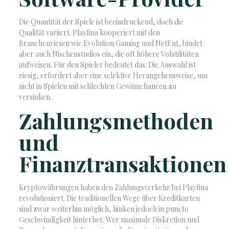
Die Quantität der Spiele ist beeindruckend, doch die
Qualität variiert. Playfina kooperiert mit den
Branchenriesen wie Evolution Gaming und NetEnt, bindet
aber auch Nischenstudios ein, die oft höhere Volatilitäten
aufweisen. Für den Spieler bedeutet das: Die Auswahl ist
riesig, erfordert aber eine selektive Herangehensweise, um
nicht in Spielen mit schlechten Gewinnchancen zu
versinken.
Zahlungsmethoden
und
Finanztransaktionen
Kryptowährungen haben den Zahlungsverkehr bei Playfina
revolutioniert. Die traditionellen Wege über Kreditkarten
sind zwar weiterhin möglich, hinken jedoch in puncto
Geschwindigkeit hinterher. Wer maximale Diskretion und