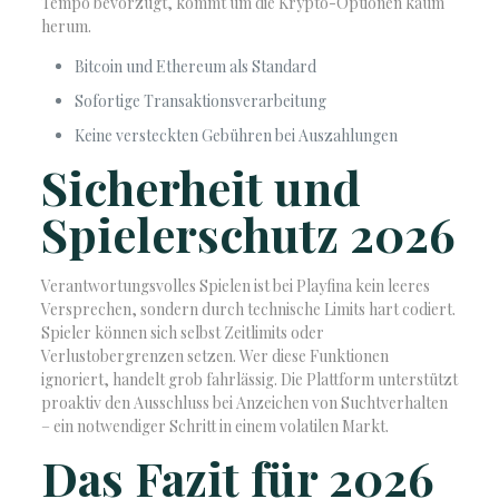
Tempo bevorzugt, kommt um die Krypto-Optionen kaum
herum.
Bitcoin und Ethereum als Standard
Sofortige Transaktionsverarbeitung
Keine versteckten Gebühren bei Auszahlungen
Sicherheit und
Spielerschutz 2026
Verantwortungsvolles Spielen ist bei Playfina kein leeres
Versprechen, sondern durch technische Limits hart codiert.
Spieler können sich selbst Zeitlimits oder
Verlustobergrenzen setzen. Wer diese Funktionen
ignoriert, handelt grob fahrlässig. Die Plattform unterstützt
proaktiv den Ausschluss bei Anzeichen von Suchtverhalten
– ein notwendiger Schritt in einem volatilen Markt.
Das Fazit für 2026