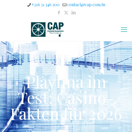
+216 31 346 200
contact@cap.com.tn
Playfina im
Test: Casino-
Fakten für 2026