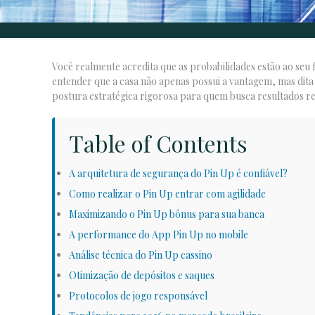
Você realmente acredita que as probabilidades estão ao se
entender que a casa não apenas possui a vantagem, mas dita
postura estratégica rigorosa para quem busca resultados rea
Table of Contents
A arquitetura de segurança do Pin Up é confiável?
Como realizar o Pin Up entrar com agilidade
Maximizando o Pin Up bônus para sua banca
A performance do App Pin Up no mobile
Análise técnica do Pin Up cassino
Otimização de depósitos e saques
Protocolos de jogo responsável