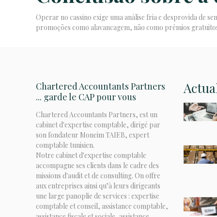
Operar no cassino exige uma análise fria e desprovida de sen
promoções como alavancagem, não como prêmios gratuitos. A 
Actua
Chartered Accountants Partners
... garde le CAP pour vous
Chartered Accountants Partners, est un
cabinet d'expertise comptable, dirigé par
son fondateur Moneim TAIEB, expert
comptable tunisien.
Notre cabinet d'expertise comptable
accompagne ses clients dans le cadre des
missions d'audit et de consulting. On offre
aux entreprises ainsi qu’à leurs dirigeants
une large panoplie de services : expertise
comptable et conseil, assistance comptable,
assistance fiscale et sociale, assistance