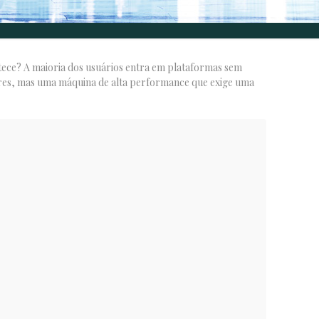
tece? A maioria dos usuários entra em plataformas sem
es, mas uma máquina de alta performance que exige uma