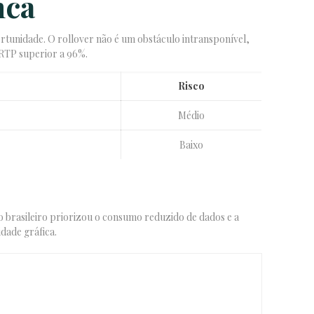
nca
rtunidade. O rollover não é um obstáculo intransponível,
 RTP superior a 96%.
Risco
Médio
Baixo
o brasileiro priorizou o consumo reduzido de dados e a
dade gráfica.