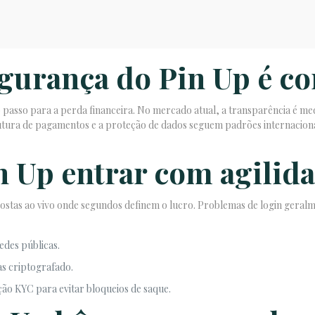
egurança do Pin Up é co
 passo para a perda financeira. No mercado atual, a transparência é med
rutura de pagamentos e a proteção de dados seguem padrões internacionai
n Up entrar com agilid
apostas ao vivo onde segundos definem o lucro. Problemas de login geral
edes públicas.
s criptografado.
cação KYC para evitar bloqueios de saque.