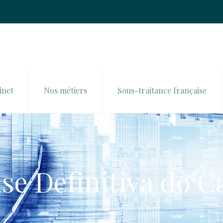
inet
Nos métiers
Sous-traitance française
ise Definitiva do 