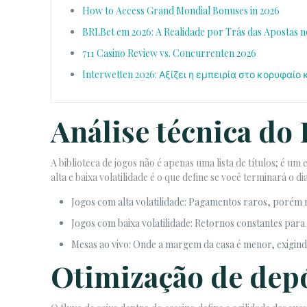
How to Access Grand Mondial Bonuses in 2026
BRLBet em 2026: A Realidade por Trás das Apostas n
711 Casino Review vs. Concurrenten 2026
Interwetten 2026: Αξίζει η εμπειρία στο κορυφαίο 
Análise técnica do
A biblioteca de jogos não é apenas uma lista de títulos; é um
alta e baixa volatilidade é o que define se você terminará o d
Jogos com alta volatilidade: Pagamentos raros, porém 
Jogos com baixa volatilidade: Retornos constantes para
Mesas ao vivo: Onde a margem da casa é menor, exigindo
Otimização de depó