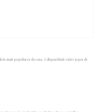
slots mais populares da casa. A disparidade entre jogos de