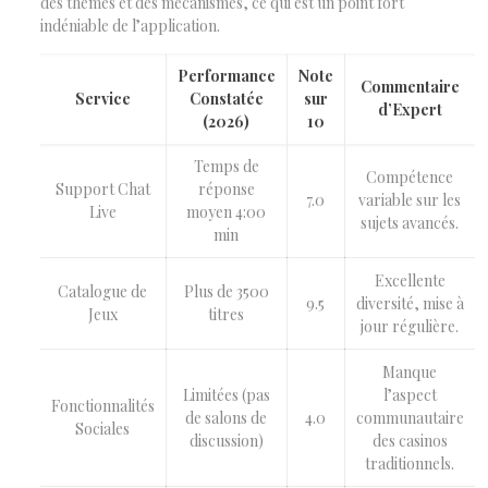
des thèmes et des mécanismes, ce qui est un point fort
indéniable de l’application.
Performance
Note
Commentaire
Service
Constatée
sur
d’Expert
(2026)
10
Temps de
Compétence
Support Chat
réponse
7.0
variable sur les
Live
moyen 4:00
sujets avancés.
min
Excellente
Catalogue de
Plus de 3500
9.5
diversité, mise à
Jeux
titres
jour régulière.
Manque
Limitées (pas
l’aspect
Fonctionnalités
de salons de
4.0
communautaire
Sociales
discussion)
des casinos
traditionnels.