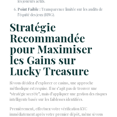
les joueurs actifs.
Point Faible :
Transparence limitée sur les audits de
l’équité des jeux (RNG).
Stratégie
Recommandée
pour Maximiser
les Gains sur
Lucky Treasure
Si vous décidez d’explorer ce casino, une approche
méthodique est requise. Il ne s’agit pas de trouver une
“stratégie secrète”, mais d’appliquer une gestion des risques
intelligente basée sur les faiblesses identifiées.
Premièrement, effectuez votre vérification KYC
immédiatement après votre premier dépôt, même si vous