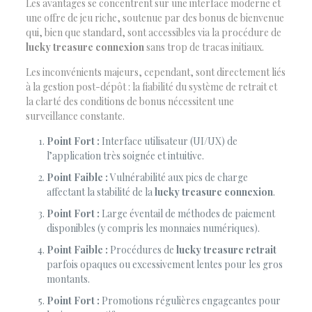
Les avantages se concentrent sur une interface moderne et
une offre de jeu riche, soutenue par des bonus de bienvenue
qui, bien que standard, sont accessibles via la procédure de
lucky treasure connexion
sans trop de tracas initiaux.
Les inconvénients majeurs, cependant, sont directement liés
à la gestion post-dépôt : la fiabilité du système de retrait et
la clarté des conditions de bonus nécessitent une
surveillance constante.
Point Fort :
Interface utilisateur (UI/UX) de
l’application très soignée et intuitive.
Point Faible :
Vulnérabilité aux pics de charge
affectant la stabilité de la
lucky treasure connexion
.
Point Fort :
Large éventail de méthodes de paiement
disponibles (y compris les monnaies numériques).
Point Faible :
Procédures de
lucky treasure retrait
parfois opaques ou excessivement lentes pour les gros
montants.
Point Fort :
Promotions régulières engageantes pour