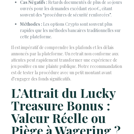
Cas Négatifs :
Retards documentés de plus de 10 jours
ouvrés pour les demandes excédant 1500€, citant
souvent des “procédures de sécurité renforcées”.
Méthodes :
Les options Crypto sont souvent plus
rapides que les méthodes bancaires traditionnelles sur
cette plateforme.
Il est impératif de comprendre les plafonds et les délais
annoncés par la plateforme. Un retrait non conforme aux
attentes peut rapidement transformer une expérience de
jeu positive en une plainte publique. Notre recommandation
est de tester la procédure avec un petit montant avant
d’engager des fonds significatifs.
L’Attrait du Lucky
Treasure Bonus :
Valeur Réelle ou
Piège à Wagering ?