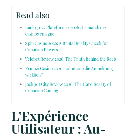
Read also
Lucky31 vs Plateformes 2026 : Le match des
casinos en ligne
Spin Casino 2026: A Brutal Reality Check for
Canadian Players
Velobet Review 2026: The Truth Behind the Reels
Frumzi Casino 2026: Lohnt sich die Anmeldung
wirklich?
Jackpot City Review 2026: The Hard Reality of
Canadian Gaming
L’Expérience
Utilisateur : Au-