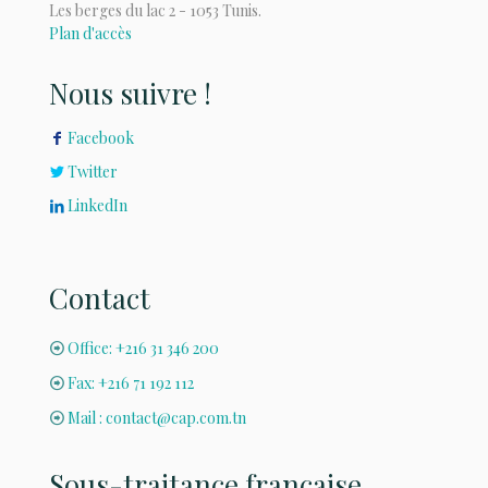
Les berges du lac 2 - 1053 Tunis.
Plan d'accès
Nous suivre !
Facebook
Twitter
LinkedIn
Contact
Office: +216 31 346 200
Fax: +216 71 192 112
Mail : contact@cap.com.tn
Sous-traitance française