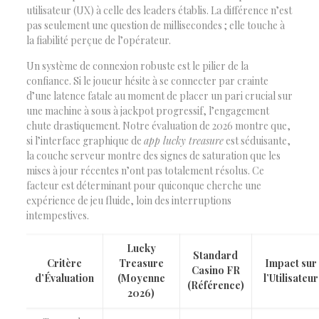
utilisateur (UX) à celle des leaders établis. La différence n’est
pas seulement une question de millisecondes ; elle touche à
la fiabilité perçue de l’opérateur.
Un système de connexion robuste est le pilier de la
confiance. Si le joueur hésite à se connecter par crainte
d’une latence fatale au moment de placer un pari crucial sur
une machine à sous à jackpot progressif, l’engagement
chute drastiquement. Notre évaluation de 2026 montre que,
si l’interface graphique de
app lucky treasure
est séduisante,
la couche serveur montre des signes de saturation que les
mises à jour récentes n’ont pas totalement résolus. Ce
facteur est déterminant pour quiconque cherche une
expérience de jeu fluide, loin des interruptions
intempestives.
Lucky
Standard
Critère
Treasure
Impact sur
Casino FR
d’Évaluation
(Moyenne
l’Utilisateur
(Référence)
2026)