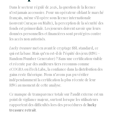
Dans le secteur régulé de 2026, la question de la licence
n’est jamais accessoire. Pour un opérateur ciblant le marché
français, même s’il opère sous licence internationale
(souvent Curaçao ou Malte), la perception de la sécurité des
fonds est primordiale. Les joueurs doivent savoir que leurs
données personnelles et financières sont protégées contre
les accès non autorisés.
Lucky treasure
met en avant le cryptage SSL standard, ce
qui est la base. Mais qu’en est-il de l’équité des jeux (RNG –
Random Number Generator) ? Sans une certification visible
et récente par des auditeurs tiers reconnus comme
eCOGRA ou iTech Labs, la confiance dans la distribution des
gains reste théorique. Nous n’avons pas pu vérifier
indépendamment la certification la plus récente de leur
RNG au moment de cette analyse.
Ce manque de transparence totale sur l’audit externe est un
point de vigilance majeur, surtout lorsque les utilisateurs
rapportent des difficultés lors des procédures de
lucky
treasure retrait
.