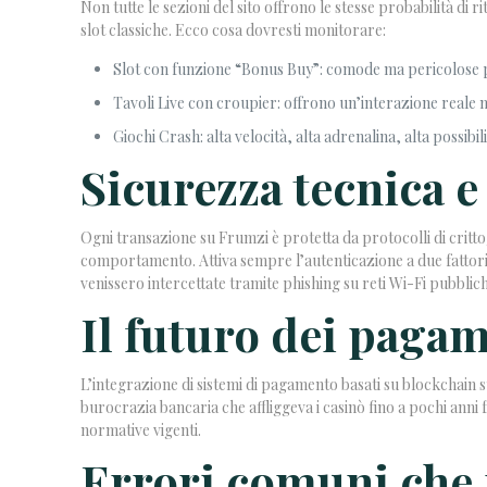
Non tutte le sezioni del sito offrono le stesse probabilità di 
slot classiche. Ecco cosa dovresti monitorare:
Slot con funzione “Bonus Buy”: comode ma pericolose p
Tavoli Live con croupier: offrono un’interazione reale m
Giochi Crash: alta velocità, alta adrenalina, alta possibil
Sicurezza tecnica e
Ogni transazione su Frumzi è protetta da protocolli di critto
comportamento. Attiva sempre l’autenticazione a due fattori (
venissero intercettate tramite phishing su reti Wi-Fi pubblic
Il futuro dei paga
L’integrazione di sistemi di pagamento basati su blockchain 
burocrazia bancaria che affliggeva i casinò fino a pochi anni 
normative vigenti.
Errori comuni che 