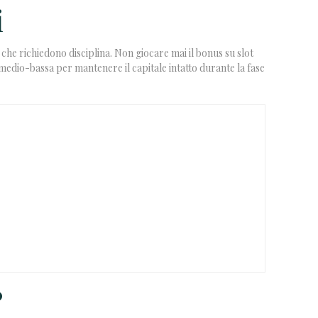
i
he richiedono disciplina. Non giocare mai il bonus su slot
tà medio-bassa per mantenere il capitale intatto durante la fase
?