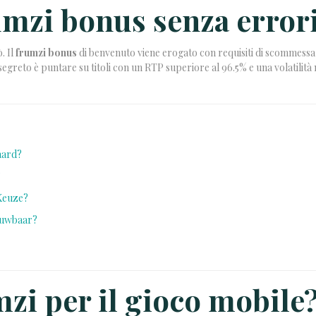
umzi bonus senza error
. Il
frumzi bonus
di benvenuto viene erogato con requisiti di scommessa c
. Il segreto è puntare su titoli con un RTP superiore al 96.5% e una volatili
aard?
?
 Keuze?
ouwbaar?
zi per il gioco mobile