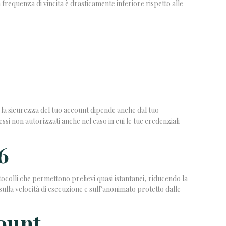
a frequenza di vincita è drasticamente inferiore rispetto alle
, la sicurezza del tuo account dipende anche dal tuo
si non autorizzati anche nel caso in cui le tue credenziali
6
ocolli che permettono prelievi quasi istantanei, riducendo la
 sulla velocità di esecuzione e sull’anonimato protetto dalle
count