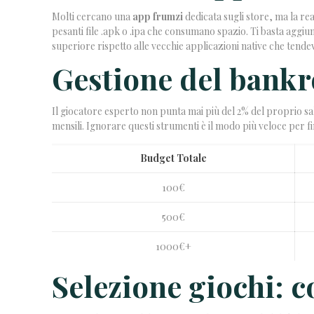
Molti cercano una
app frumzi
dedicata sugli store, ma la re
pesanti file .apk o .ipa che consumano spazio. Ti basta aggi
superiore rispetto alle vecchie applicazioni native che tend
Gestione del bankro
Il giocatore esperto non punta mai più del 2% del proprio sal
mensili. Ignorare questi strumenti è il modo più veloce per fin
Budget Totale
100€
500€
1000€+
Selezione giochi: c