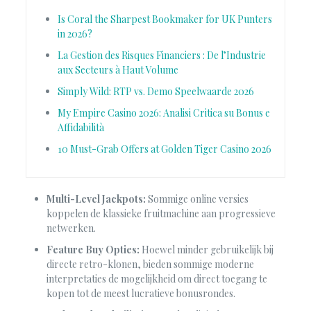
Is Coral the Sharpest Bookmaker for UK Punters
in 2026?
La Gestion des Risques Financiers : De l’Industrie
aux Secteurs à Haut Volume
Simply Wild: RTP vs. Demo Speelwaarde 2026
My Empire Casino 2026: Analisi Critica su Bonus e
Affidabilità
10 Must-Grab Offers at Golden Tiger Casino 2026
Multi-Level Jackpots:
Sommige online versies
koppelen de klassieke fruitmachine aan progressieve
netwerken.
Feature Buy Opties:
Hoewel minder gebruikelijk bij
directe retro-klonen, bieden sommige moderne
interpretaties de mogelijkheid om direct toegang te
kopen tot de meest lucratieve bonusrondes.