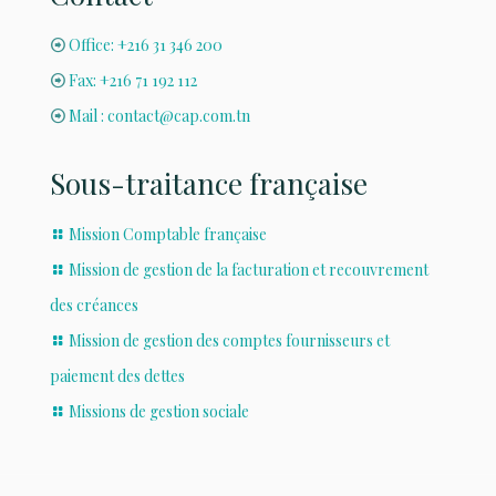
Office: +216 31 346 200
Fax: +216 71 192 112
Mail : contact@cap.com.tn
Sous-traitance française
Mission Comptable française
Mission de gestion de la facturation et recouvrement
des créances
Mission de gestion des comptes fournisseurs et
paiement des dettes
Missions de gestion sociale