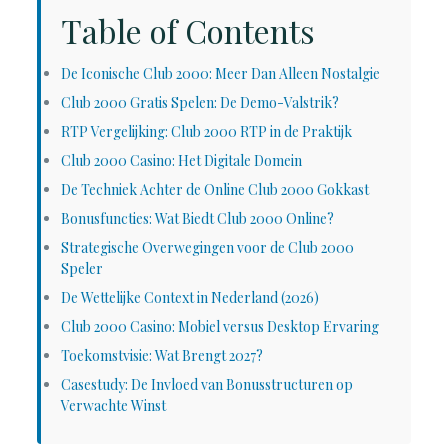
Table of Contents
De Iconische Club 2000: Meer Dan Alleen Nostalgie
Club 2000 Gratis Spelen: De Demo-Valstrik?
RTP Vergelijking: Club 2000 RTP in de Praktijk
Club 2000 Casino: Het Digitale Domein
De Techniek Achter de Online Club 2000 Gokkast
Bonusfuncties: Wat Biedt Club 2000 Online?
Strategische Overwegingen voor de Club 2000
Speler
De Wettelijke Context in Nederland (2026)
Club 2000 Casino: Mobiel versus Desktop Ervaring
Toekomstvisie: Wat Brengt 2027?
Casestudy: De Invloed van Bonusstructuren op
Verwachte Winst