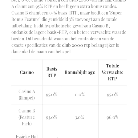
A claimt een 95% RTP en heeft geen extra bonusrondes.
Casino B claimt een 93% basis-RTP, maar biedt een ‘Super
Bonus Feature’ die gemiddeld 3% toevoegt aan de totale
uitbetaling. In dit hypothetische geval zou Casino B,
ondanks de lagere basis-RTP, een betere verwachte waarde
bieden. Dit benadrukt waarom het controleren van de
exacte specificaties van de
club 2000 rtp
belangrijker is
dan enkel de naam van het spel.
Totale
Basis
Casino
Bonusbijdrage
Verwachte
RTP
RTP
Casino A
95.0%
0.0%
95.0%
(Simpel)
Casino B
(Feature
93.0%
3.0%
96.0%
Rich)
Fysieke Hal