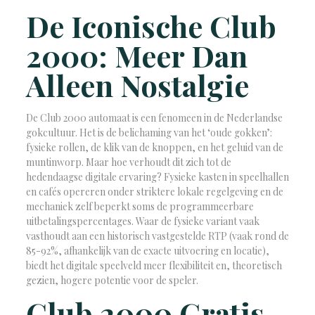
De Iconische Club
2000: Meer Dan
Alleen Nostalgie
De Club 2000 automaat is een fenomeen in de Nederlandse
gokcultuur. Het is de belichaming van het ‘oude gokken’:
fysieke rollen, de klik van de knoppen, en het geluid van de
muntinworp. Maar hoe verhoudt dit zich tot de
hedendaagse digitale ervaring? Fysieke kasten in speelhallen
en cafés opereren onder striktere lokale regelgeving en de
mechaniek zelf beperkt soms de programmeerbare
uitbetalingspercentages. Waar de fysieke variant vaak
vasthoudt aan een historisch vastgestelde RTP (vaak rond de
85-92%, afhankelijk van de exacte uitvoering en locatie),
biedt het digitale speelveld meer flexibiliteit en, theoretisch
gezien, hogere potentie voor de speler.
Club 2000 Gratis