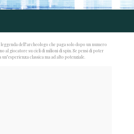
e. La leggenda dell’archeologo che paga solo dopo un numero
al giocatore su cicli di milioni di spin. Se pensi di poter
 un’esperienza classica ma ad alto potenziale.