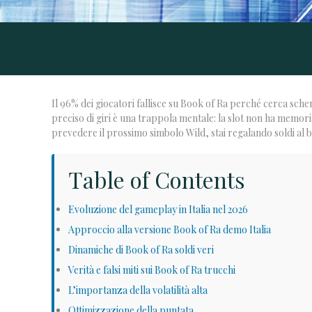
Il 96% dei giocatori fallisce su Book of Ra perché cerca sch
preciso di giri è una trappola mentale: la slot non ha memoria,
prevedere il prossimo simbolo Wild, stai regalando soldi al 
Table of Contents
Evoluzione del gameplay in Italia nel 2026
Approccio alla versione Book of Ra demo Italia
Dinamiche di Book of Ra soldi veri
Verità e falsi miti sui Book of Ra trucchi
L’importanza della volatilità alta
Ottimizzazione della puntata