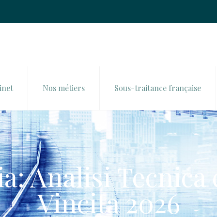
inet
Nos métiers
Sous-traitance française
ia: Analisi Tecnica 
Vincita 2026