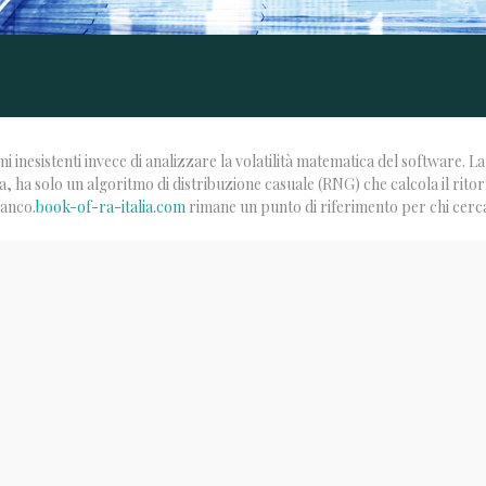
emi inesistenti invece di analizzare la volatilità matematica del softwar
 ha solo un algoritmo di distribuzione casuale (RNG) che calcola il ritorno 
banco.
book-of-ra-italia.com
rimane un punto di riferimento per chi cerca