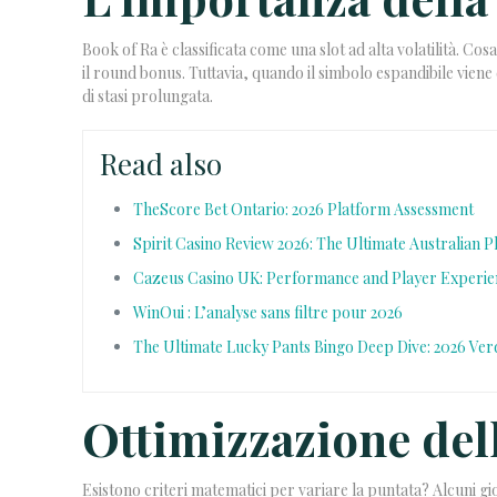
Book of Ra è classificata come una slot ad alta volatilità. Cos
il round bonus. Tuttavia, quando il simbolo espandibile viene e
di stasi prolungata.
Read also
TheScore Bet Ontario: 2026 Platform Assessment
Spirit Casino Review 2026: The Ultimate Australian
Cazeus Casino UK: Performance and Player Experie
WinOui : L’analyse sans filtre pour 2026
The Ultimate Lucky Pants Bingo Deep Dive: 2026 Ver
Ottimizzazione del
Esistono criteri matematici per variare la puntata? Alcuni gio