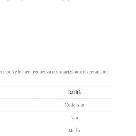
sso modo e la loro frequenza di apparizione è inversamente
Rarità
Molto Alta
Alta
Media