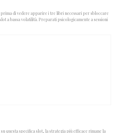
to prima di vedere apparire i tre libri necessari per sbloccare
slot a bassa volatilità. Preparati psicologicamente a sessioni
u questa specifica slot, la strategia più efficace rimane la