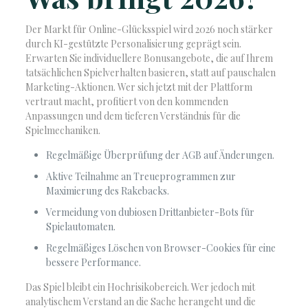
Der Markt für Online-Glücksspiel wird 2026 noch stärker
durch KI-gestützte Personalisierung geprägt sein.
Erwarten Sie individuellere Bonusangebote, die auf Ihrem
tatsächlichen Spielverhalten basieren, statt auf pauschalen
Marketing-Aktionen. Wer sich jetzt mit der Plattform
vertraut macht, profitiert von den kommenden
Anpassungen und dem tieferen Verständnis für die
Spielmechaniken.
Regelmäßige Überprüfung der AGB auf Änderungen.
Aktive Teilnahme an Treueprogrammen zur
Maximierung des Rakebacks.
Vermeidung von dubiosen Drittanbieter-Bots für
Spielautomaten.
Regelmäßiges Löschen von Browser-Cookies für eine
bessere Performance.
Das Spiel bleibt ein Hochrisikobereich. Wer jedoch mit
analytischem Verstand an die Sache herangeht und die