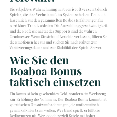
Die subjektive Wahrnehmung in Foren ist oft verzerrt durch
Spieler, die ihre Verluste auf das System schieben. Dennoch
lassen sich aus den gesammelten Boaboa Erfahrungen für
2026 klare Trends ableiten. Die Auszahlungsgeschwindigkeit
und die Professionalität des Supports sind die wahren
Gradmesser. Wenn Sie sich auf Berichte verlassen, filtern Sie
die Emotionen heraus und suchen Sie nach Fakten zur
Verifizierungsdauer und zur Stabilität der Spiele-Server.
Wie Sie den
Boaboa Bonus
taktisch einsetzen
Ein Bonus ist kein geschenktes Geld, sondern ein Werkzeug
zur Erhöhung des Volumens. Der Boaboa Bonus kommt mit
spezifischen Umsatzanforderungen, die mathematisch
genau kalkuliert sein wollen. Wer blind spielt, erfüllt die
Bedingungen nie. Wer jedoch gezielt Spiele mit hoher