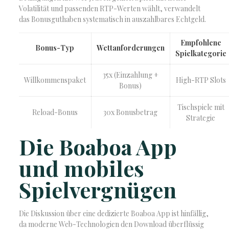
Volatilität und passenden RTP-Werten wählt, verwandelt
das Bonusguthaben systematisch in auszahlbares Echtgeld.
Empfohlene
Bonus-Typ
Wettanforderungen
Spielkategorie
35x (Einzahlung +
Willkommenspaket
High-RTP Slots
Bonus)
Tischspiele mit
Reload-Bonus
30x Bonusbetrag
Strategie
Die Boaboa App
und mobiles
Spielvergnügen
Die Diskussion über eine dedizierte Boaboa App ist hinfällig,
da moderne Web-Technologien den Download überflüssig