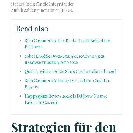
starkes Indiz für die Integrität der
Zufallszahlengeneratoren (RNG).
Read also
Spin Casino 2026: The Brutal Truth Behind the
Platform
20bet Ελλάδα: Αναλυτική αξιολόγηση και
πλεονεκτήματα για το 2026
Quali Novità su PokerStars Casino Italia nel 2026?
Spin Casino 2026: Honest Verdict for Canadian
Players
Happyspinz Review 2026: Is Dit Jouw Nieuwe
Favoriete Casino?
Strategien für den