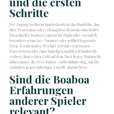
und die ersten
Schritte
Der Zugang zu Ihrem Spielerkonto ist das Nadelöhr, das
über Frustration oder reibungslose Sessions entscheidet.
Ein schneller Boaboa Login ist für Highroller essenziell,
besonders wenn Live-Turniere oder zeitlich begrenzte
Drop-Events laufen. Wer hier Zeit mit vergessenen
Passwörtern oder einer hakeligen mobilen Schnittstelle
verliert, lässt echtes Geld auf dem Tisch liegen. Nutzen Sie
daher immer die Zwei-Faktor-Authentifizierung, um Ihr
Guthaben gegen unbefugte Zugriffe abzusichern.
Sind die Boaboa
Erfahrungen
anderer Spieler
relevant?