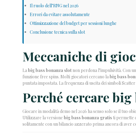
Il ruolo dell’RNG nel 2026
Errori da evitare assolutamente
Ottimizzazione del budget per sessioni lunghe
Conclusione tecnica sulla slot
Meccaniche di gioco
La
big bass bonanza slot
non perdona l’impulsività. Con una 
funzione free spins. Molti giocatori cercano la
big bass bo
puntata impostata. La frequenza di uscita dei simboli Scatter 
Perché cercare big
Giocare in modalità demo nel 2026 ha senso solo se il tuo obie
Utilizzare la versione
big bass bonanza gratis
ti permette d
solitamente con un bilancio azzerato prima ancora di aver c