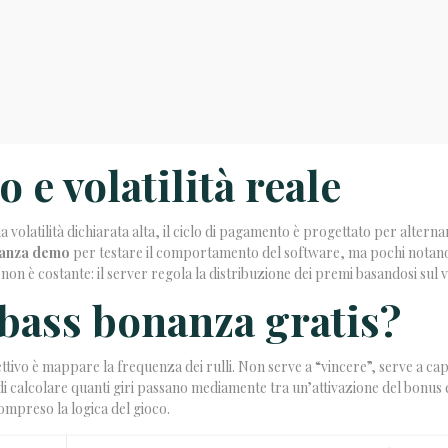
 e volatilità reale
volatilità dichiarata alta, il ciclo di pagamento è progettato per alterna
nanza demo
per testare il comportamento del software, ma pochi notano 
non è costante: il server regola la distribuzione dei premi basandosi sul 
 bass bonanza gratis?
ttivo è mappare la frequenza dei rulli. Non serve a “vincere”, serve a cap
i calcolare quanti giri passano mediamente tra un’attivazione del bonus e 
ompreso la logica del gioco.