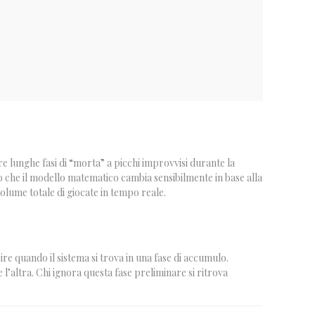
re lunghe fasi di “morta” a picchi improvvisi durante la
che il modello matematico cambia sensibilmente in base alla
volume totale di giocate in tempo reale.
ire quando il sistema si trova in una fase di accumulo.
l’altra. Chi ignora questa fase preliminare si ritrova