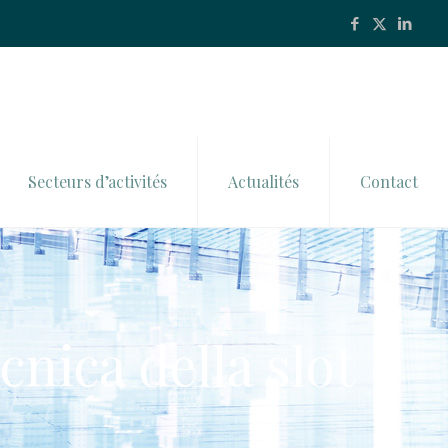
Secteurs d’activités
Actualités
Contact
cnica della slot