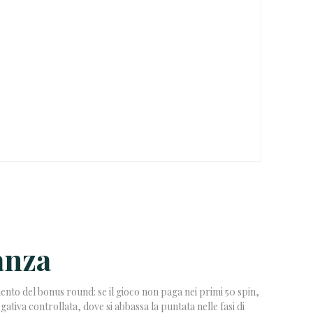
anza
imento del bonus round: se il gioco non paga nei primi 50 spin,
ativa controllata, dove si abbassa la puntata nelle fasi di