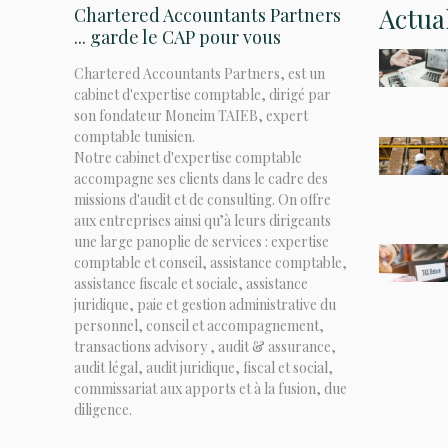
Actua
Chartered Accountants Partners
... garde le CAP pour vous
Chartered Accountants Partners, est un
cabinet d'expertise comptable, dirigé par
son fondateur Moneim TAIEB, expert
comptable tunisien.
Notre cabinet d'expertise comptable
accompagne ses clients dans le cadre des
missions d'audit et de consulting. On offre
aux entreprises ainsi qu’à leurs dirigeants
une large panoplie de services : expertise
comptable et conseil, assistance comptable,
assistance fiscale et sociale, assistance
juridique, paie et gestion administrative du
personnel, conseil et accompagnement,
transactions advisory , audit & assurance,
audit légal, audit juridique, fiscal et social,
commissariat aux apports et à la fusion, due
diligence.