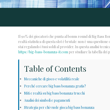
Il 90% dei giocatori che punta al bonus round di Big Bass Bo
realtà statistica di questa slot è brutale: non è una questione
stai regalando i tuoi soldi al provider. In questa analisi tec
https://big-bass-bonanza-it.com
per studiare la tabella dei
Table of Contents
Meccaniche di gioco e volatilità reale
Perché cercare big bass bonanza gratis?
Miti e realtà su big bass bonanza trucchi
Analisi dei simboli e pagamenti
Strategia per chi vuole gioca big bass bonanza