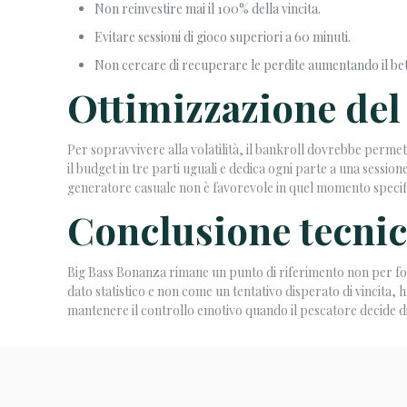
Non reinvestire mai il 100% della vincita.
Evitare sessioni di gioco superiori a 60 minuti.
Non cercare di recuperare le perdite aumentando il bet
Ottimizzazione del
Per sopravvivere alla volatilità, il bankroll dovrebbe permet
il budget in tre parti uguali e dedica ogni parte a una sessio
generatore casuale non è favorevole in quel momento specif
Conclusione tecnica
Big Bass Bonanza rimane un punto di riferimento non per fort
dato statistico e non come un tentativo disperato di vincita, h
mantenere il controllo emotivo quando il pescatore decide d