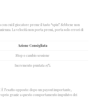
 con cui il giocatore preme il tasto “spin”. Sebbene non
 pazienza. La velocità non porta premi, porta solo errori di
Azione Consigliata
Stop o cambio sessione
Incremento puntata 15%
o”. È l’esatto opposto: dopo un payout importante,
 proprio grazie a questo comportamento impulsivo dei